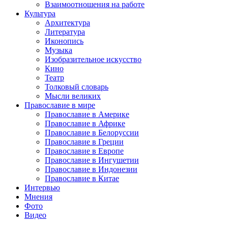
Взаимоотношения на работе
Культура
Архитектура
Литература
Иконопись
Музыка
Изобразительное искусство
Кино
Театр
Толковый словарь
Мысли великих
Православие в мире
Православие в Америке
Православие в Африке
Православие в Белоруссии
Православие в Греции
Православие в Европе
Православие в Ингушетии
Православие в Индонезии
Православие в Китае
Интервью
Мнения
Фото
Видео