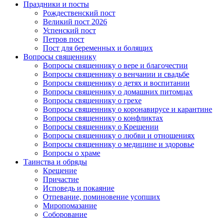
Праздники и посты
Рождественский пост
Великий пост 2026
Успенский пост
Петров пост
Пост для беременных и болящих
Вопросы священнику
Вопросы священнику о вере и благочестии
Вопросы священнику о венчании и свадьбе
Вопросы священнику о детях и воспитании
Вопросы священнику о домашних питомцах
Вопросы священнику о грехе
Вопросы священнику о коронавирусе и карантине
Вопросы священнику о конфликтах
Вопросы священнику о Крещении
Вопросы священнику о любви и отношениях
Вопросы священнику о медицине и здоровье
Вопросы о храме
Таинства и обряды
Крещение
Причастие
Исповедь и покаяние
Отпевание, поминовение усопших
Миропомазание
Соборование