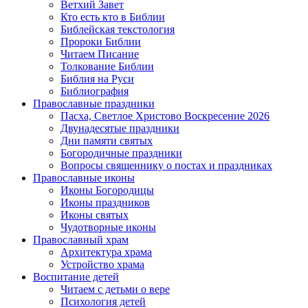
Ветхий Завет
Кто есть кто в Библии
Библейская текстология
Пророки Библии
Читаем Писание
Толкование Библии
Библия на Руси
Библиография
Православные праздники
Пасха, Светлое Христово Воскресение 2026
Двунадесятые праздники
Дни памяти святых
Богородичные праздники
Вопросы священнику о постах и праздниках
Православные иконы
Иконы Богородицы
Иконы праздников
Иконы святых
Чудотворные иконы
Православный храм
Архитектура храма
Устройство храма
Воспитание детей
Читаем с детьми о вере
Психология детей