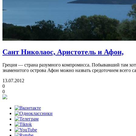
Сант Николаос, Аристотель и Афон,
Греция — страна разумного компромисса. Побывавший там хотя
знаменитого острова Афон можно назвать средоточием всего с
13.07.2012
0
0