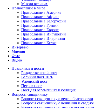
Мысли великих
Православие в мире
Православие в Америке
Православие в Африке
Православие в Белоруссии
Православие в Греции
Православие в Европе
Православие в Ингушетии
Православие в Индонезии
Православие в Китае
Интервью
Мнения
Фото
Видео
Праздники и посты
Рождественский пост
Великий пост 2026
Успенский пост
Петров пост
Пост для беременных и болящих
Вопросы священнику
Вопросы священнику о вере и благочестии
Вопросы священнику о венчании и свадьбе
Вопросы священнику о детях и воспитании