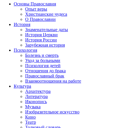
Основы Православия
Опыт веры
Христианские чудеса
О Православии
История
Знаменательные даты
История Церкви
История России
Зарубежная история
Психология
Болезнь и смерть
Уход за больными
Психология детей
Отношения до брака
Православный брак
Взаимоотношения на работе
Культура
Архитектура
Литература
Иконопись
Музыка
Изобразительное искусство
Кино
Театр
Толковый словарь