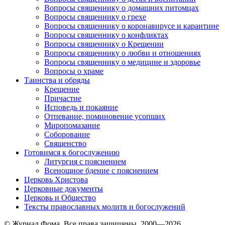
Вопросы священнику о домашних питомцах
Вопросы священнику о грехе
Вопросы священнику о коронавирусе и карантине
Вопросы священнику о конфликтах
Вопросы священнику о Крещении
Вопросы священнику о любви и отношениях
Вопросы священнику о медицине и здоровье
Вопросы о храме
Таинства и обряды
Крещение
Причастие
Исповедь и покаяние
Отпевание, поминовение усопших
Миропомазание
Соборование
Священство
Готовимся к богослужению
Литургия с пояснением
Всенощное бдение с пояснением
Церковь Христова
Церковные документы
Церковь и Общество
Тексты православных молитв и богослужений
© Журнал Фома. Все права защищены, 2000—2026