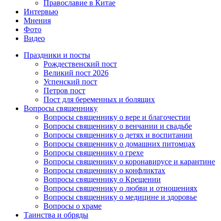
Православие в Китае
Интервью
Мнения
Фото
Видео
Праздники и посты
Рождественский пост
Великий пост 2026
Успенский пост
Петров пост
Пост для беременных и болящих
Вопросы священнику
Вопросы священнику о вере и благочестии
Вопросы священнику о венчании и свадьбе
Вопросы священнику о детях и воспитании
Вопросы священнику о домашних питомцах
Вопросы священнику о грехе
Вопросы священнику о коронавирусе и карантине
Вопросы священнику о конфликтах
Вопросы священнику о Крещении
Вопросы священнику о любви и отношениях
Вопросы священнику о медицине и здоровье
Вопросы о храме
Таинства и обряды