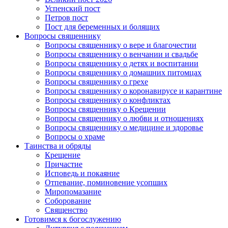
Успенский пост
Петров пост
Пост для беременных и болящих
Вопросы священнику
Вопросы священнику о вере и благочестии
Вопросы священнику о венчании и свадьбе
Вопросы священнику о детях и воспитании
Вопросы священнику о домашних питомцах
Вопросы священнику о грехе
Вопросы священнику о коронавирусе и карантине
Вопросы священнику о конфликтах
Вопросы священнику о Крещении
Вопросы священнику о любви и отношениях
Вопросы священнику о медицине и здоровье
Вопросы о храме
Таинства и обряды
Крещение
Причастие
Исповедь и покаяние
Отпевание, поминовение усопших
Миропомазание
Соборование
Священство
Готовимся к богослужению