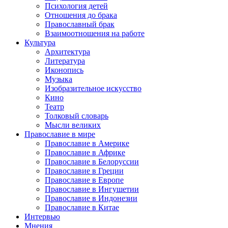
Психология детей
Отношения до брака
Православный брак
Взаимоотношения на работе
Культура
Архитектура
Литература
Иконопись
Музыка
Изобразительное искусство
Кино
Театр
Толковый словарь
Мысли великих
Православие в мире
Православие в Америке
Православие в Африке
Православие в Белоруссии
Православие в Греции
Православие в Европе
Православие в Ингушетии
Православие в Индонезии
Православие в Китае
Интервью
Мнения