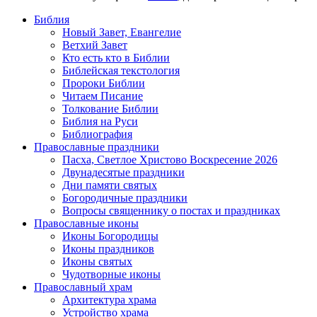
Библия
Новый Завет, Евангелие
Ветхий Завет
Кто есть кто в Библии
Библейская текстология
Пророки Библии
Читаем Писание
Толкование Библии
Библия на Руси
Библиография
Православные праздники
Пасха, Светлое Христово Воскресение 2026
Двунадесятые праздники
Дни памяти святых
Богородичные праздники
Вопросы священнику о постах и праздниках
Православные иконы
Иконы Богородицы
Иконы праздников
Иконы святых
Чудотворные иконы
Православный храм
Архитектура храма
Устройство храма