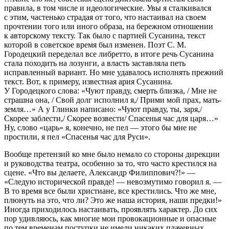
правила, в том числе и идеологические. Увы я сталкивался
с этим, частенько страдая от того, что настаивал на своем
прочтении того или иного образа, на бережном отношении
к авторскому тексту. Так было с партией Сусанина, текст
которой в советское время был изменен. Поэт С. М.
Городецкий переделал все либретто, в итоге речь Сусанина
стала походить на лозунги, а власть заставляла петь
исправленный вариант. Но мне удавалось исполнять прежний
текст. Вот, к примеру, известная ария Сусанина.
У Городецкого слова: «Чуют правду, смерть близка, / Мне не
страшна она, / Свой долг исполнил я,/ Прими мой прах, мать-
земля…» А у Глинки написано: «Чуют правду, ты, заря,/
Скорее заблести,/ Скорее возвести/ Спасенья час для царя…»
Ну, слово «царь» я, конечно, не пел — этого бы мне не
простили, я пел «Спасенья час для Руси».
Вообще претензий ко мне было немало со стороны дирекции
и руководства театра, особенно за то, что часто крестился на
сцене. «Что вы делаете, Александр Филиппович?!» —
«Следую исторической правде! — невозмутимо говорил я. —
В то время все были христиане, все крестились. Что же мне,
плюнуть на это, что ли? Это же наша история, наши предки!»
Иногда приходилось настаивать, проявлять характер. До сих
пор удивляюсь, как многие мои провокационные и опасные
по тем временам поступки не имели никаких плачевных