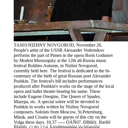
TAS03:NIZHNY NOVGOROD, November 26.
People's artist of the USSR Alexander Vedernikov
performs the part of Pimen in the opera Boris Godunov
by Modest Mussorgsky at the 12th all-Russia music
festival Boldino Autumn, in Nizhni Novgorod,
currently held here. The festival is dedicated to the bi-
centenary of the birth of great Russian poet Alexander
Pushkin. The festival's bill includes performances
produced after Pushkin's works on the stage of the local
opera and ballet theatre bearing his name. These
include Eugene Onegine, The Queen of Spades,
Mazepa, etc. A special soiree will be devoted to
Pushkin in works written by Nizhny Novgorod
composers. Soloists from Moscow, St.Petersburg,
Minsk, and Croatia will be guests of this city on the
Volga these days. 10.37 ----- ÒÀÑ07. Ðîññèÿ. Íèæíèé
Íîâãîðîä. (2 ñí) 12-é Âñåðîññèéñêèé ìóçûêàëüíûé