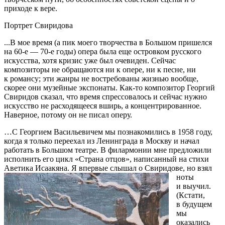
приходе к вере.
Портрет Свиридова
...В мое время (а пик моего творчества в Большом пришелся
на 60-е — 70-е годы) опера была еще островком русского
искусства, хотя кризис уже был очевиден. Сейчас
композиторы не обращаются ни к опере, ни к песне, ни
к романсу; эти жанры не востребованы жизнью вообще,
скорее они музейные экспонаты. Как-то композитор Георгий
Свиридов сказал, что время спрессовалось и сейчас нужно
искусство не расходящееся вширь, а концентрированное.
Наверное, потому он не писал оперу.
…С Георгием Васильевичем мы познакомились в 1958 году,
когда я только переехал из Ленинграда в Москву и начал
работать в Большом театре. В филармонии мне предложили
исполнить его цикл «Страна отцов», написанный на стихи
Аветика Исаакяна.
Я впервые слышал о Свиридове, но взял
ноты
и выучил.
(Кстати,
в будущем
мы
оказались