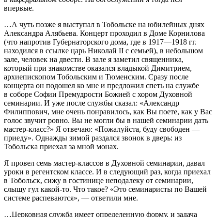
впервые.
…А чуть позже я выступал в Тобольске на юбилейных днях
Александра Алябьева. Концерт проходил в Доме Корнилова
(что напротив Губернаторского дома, где в 1917—1918 гг.
находился в ссылке царь Николай II с семьей), в небольшом
зале, человек на двести. В зале я заметил священника,
который при знакомстве оказался владыкой Димитрием,
архиепископом Тобольским и Тюменским. Сразу после
концерта он подошел ко мне и предложил спеть на службе
в соборе Софии Премудрости Божией с хором Духовной
семинарии. И уже после службы сказал: «Александр
Филиппович, мне очень понравилось, как Вы поете, как у Вас
голос звучит ровно. Вы не могли бы в нашей семинарии дать
мастер-класс?» Я отвечаю: «Пожалуйста, буду свободен —
приеду». Однажды зимой раздался звонок в дверь: из
Тобольска приехал за мной монах.
Я провел семь мастер-классов в Духовной семинарии, давал
уроки в регентском классе. И в следующий раз, когда приехал
в Тобольск, сижу в гостинице неподалеку от семинарии,
слышу гул какой-то. Что такое? «Это семинаристы по Вашей
системе распеваются», — ответили мне.
…Церковная служба имеет определенную форму, и задача