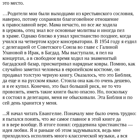
это место.
…Родители мои были выходцами из крестьянского сословия,
наверно, потому сохраняли благоговейное отношение
к православной вере. Мама нечасто, но все же ходила
в церковь, отец знал все основные молитвы и иногда пел
в храме. Однако близко я узнал христианство позднее, когда
учился на четвертом курсе консерватории. В 1954 году я ездил
с делегацией от Советского Союза во главе с Галиной
Улановой в Ирак, в Багдад. Мы выступали, я пел на
концертах, а в свободное время ходил на знаменитый
багдадский базар, присматривал нарядные ковры. Помню, как
случайно заметил человека в европейском костюме, он
продавал толстую черную книгу. Оказалось, что это Библия,
да еще и на русском языке. Стоила она как-то очень дешево,
и я ее купил. Конечно, это был большой риск, не то что
провозить, иметь такие книги было опасно. Но, поскольку
я состоял в делегации, меня не обыскивали. Эта Библия и по
сей день хранится у меня.
...Я начал читать Евангелие. Поначалу мне было очень трудно:
я пытался понять, что же самое главное в этой книге да
и в вере вообще. В итоге понял: сердцевина христианства —
идея любви. Я и раньше об этом задумывался, ведь мне
приходилось исполнять много классической музыки, а вся