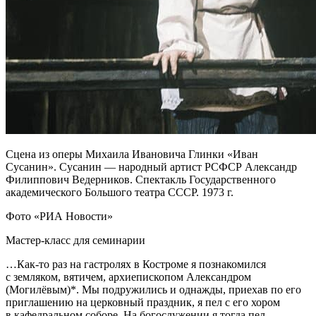
Сцена из оперы Михаила Ивановича Глинки «Иван
Сусанин». Сусанин — народный артист РСФСР Александр
Филиппович Ведерников. Спектакль Государственного
академического Большого театра СССР. 1973 г.
Фото «РИА Новости»
Мастер-класс для семинарии
…Как-то раз на гастролях в Костроме я познакомился
с земляком, вятичем, архиепископом Александром
(Могилёвым)*. Мы подружились и однажды, приехав по его
приглашению на церковный праздник, я пел с его хором
в кафедральном соборе. На богослужении я тогда пел