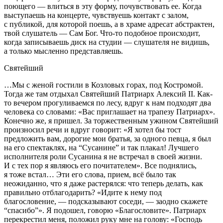
поющего — влиться в эту форму, почувствовать ее. Когда
выступаешь на концерте, чувствуешь контакт с залом,
с публикой, для которой поешь, а в храме адресат абстрактен,
твой слушатель — Сам Бог. Что-то подобное происходит,
когда записываешь диск на студии — слушателя не видишь,
а только мысленно представляешь.
Святейший
…Мы с женой гостили в Козловых горах, под Костромой.
Тогда же там отдыхал Святейший Патриарх Алексий II. Как-
то вечером прогуливаемся по лесу, вдруг к нам подходят два
человека со словами: «Вас приглашает на трапезу Патриарх».
Конечно же, я пришел. За торжественным ужином Святейший
произносил речи и вдруг говорит: «Я хотел бы тост
предложить вам, дорогие мои братья, за одного певца, я был
на его спектаклях, на “Сусанине” и так плакал! Лучшего
исполнителя роли Сусанина я не встречал в своей жизни.
И с тех пор я являюсь его почитателем». Все поднялись,
я тоже встал… Эти его слова, прием, всё было так
неожиданно, что я даже растерялся: что теперь делать, как
правильно отблагодарить? «Идите к нему под
благословение, — подсказывают соседи, — заодно скажете
“спасибо”». Я подошел, говорю «Благословите». Патриарх
перекрестил меня, положил руку мне на голову: «Господь