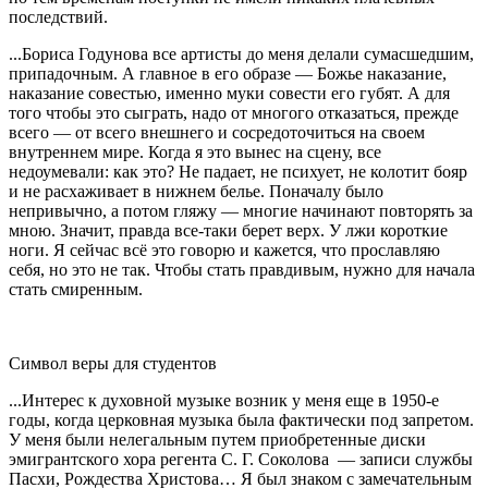
последствий.
...Бориса Годунова все артисты до меня делали сумасшедшим,
припадочным. А главное в его образе — Божье наказание,
наказание совестью, именно муки совести его губят. А для
того чтобы это сыграть, надо от многого отказаться, прежде
всего — от всего внешнего и сосредоточиться на своем
внутреннем мире. Когда я это вынес на сцену, все
недоумевали: как это? Не падает, не психует, не колотит бояр
и не расхаживает в нижнем белье. Поначалу было
непривычно, а потом гляжу — многие начинают повторять за
мною. Значит, правда все-таки берет верх. У лжи короткие
ноги. Я сейчас всё это говорю и кажется, что прославляю
себя, но это не так. Чтобы стать правдивым, нужно для начала
стать смиренным.
Символ веры для студентов
...Интерес к духовной музыке возник у меня еще в 1950-е
годы, когда церковная музыка была фактически под запретом.
У меня были нелегальным путем приобретенные диски
эмигрантского хора регента С. Г. Соколова — записи службы
Пасхи, Рождества Христова… Я был знаком с замечательным