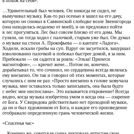
я похож на себя».
…Удивительный был человек. Он никогда не сидел, не
вымучивал музыку. Как-то раз осенью я зашел на его дачу,
которую он снимал в Саввинской слободке возле Звенигорода
(она находилась недалеко от моей), и он предложил пойти
в лес прогуляться. Лес был совсем близко от его дома. Мы
гуляли, он тогда ходил с палочкой, старым уже был. Он думал
о музыке на стихи А. Прокофьева — о кантате «Ладога».
Ходили, искали грибы на суп. Вдруг он засуетился, зашуршал
взволнованно палочкой и побежал быстрее домой, я за ним.
Прибежали — он садится за рояль: «Эльза! Принеси
магнитофон», — кричит жене... Потом он, конечно,
дорабатывал то, что сочинил, но сердцевина всегда являлась
ему внезапно. Он так и говорил об этих моментах, которые
случались с ним не раз: «Просто внезапно в голове зазвучала
музыка, мне оставалось только записывать, она была будто
с небес мне ниспослана». Это называется откровение! Всегда
видно, когда музыка изобретена умом и когда она — озарение
от Бога. У Свиридова действительно нет проходной музыки,
да он и был художником от Бога, и каждое его произведение
отображало определенную грань человеческой жизни.
«Спасенья час»
…Конечно же, советская сцена диктовала артистам свои