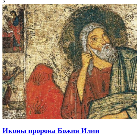
3
Иконы
пророка Божия Илии