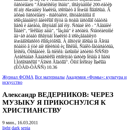
ôåñòèâàëü "Áîëäèíñêàÿ îñåíü", ïîñâÿùåííûé 200-ëåòèþ
ñî äíÿ ðîæäåíèÿ Ïóøêèíà, ïðîõîäèò â Íèæíåì Íîâãîðîäå. Â
àôèøå ôåñòèâàëÿ - ñïåêòàêëè, ïîñòàâëåííûå ïî
ïðîèçâåäåíèÿì âåëèêîãî ïîýòà íà ñöåíå ìåñòíîãî òåàòðà
îïåðû è áàëåòà, íîñÿùåãî åãî èìÿ. Ñðåäè íèõ - "Åâãåíèé
Îíåãèí", "Ïèêîâàÿ äàìà", "Ìàçåïà" è äðóãèå. Ñïåöèàëüíûé
âå÷åð áóäåò ïîñâÿùåí Ïóøêèíó â ïðîèçâåäåíèÿõ
íèæåãîðîäñêèõ êîìïîçèòîðîâ. À ãîñòÿìè ãîðîäà íà Âîëãå
ñòàíóò â ýòè äíè ñîëèñòû èç Ìîñêâû, Ñàíêò-Ïåòåðáóðãà,
Ìèíñêà, Õîðâàòèè. Íà ñíèìêå: íàðîäíûé àðòèñò ÑÑÑÐ
Àëåêñàíäð Âåäåðíèêîâ èñïîëíÿåò ïàðòèþ Ïèìåíà â îïåðå
Ì.Ìóñîðãñêîãî "Áîðèñ Ãîäóíîâ". Ôîòî Íèêîëàÿ Ìîøêîâà
(ÈÒÀÐ-ÒÀÑÑ) 10.36
Журнал ФОМА
Все материалы
Академия «Фомы»: культура и
искусство
Александр ВЕДЕРНИКОВ: ЧЕРЕЗ
МУЗЫКУ Я ПРИКОСНУЛСЯ К
ХРИСТИАНСТВУ
9 мин., 16.03.2011
light
dark
sepia