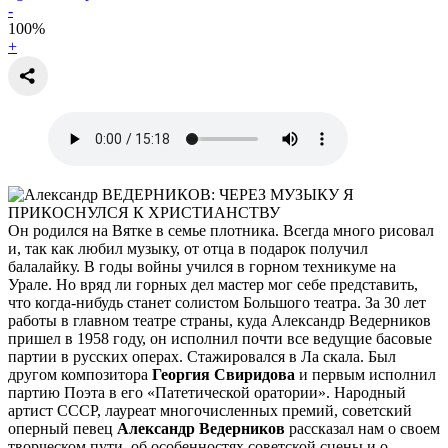
-
100
%
+
Он родился на Вятке в семье плотника. Всегда много рисовал
и, так как любил музыку, от отца в подарок получил
балалайку. В годы войны учился в горном техникуме на
Урале. Но вряд ли горных дел мастер мог себе представить,
что когда-нибудь станет солистом Большого театра. За 30 лет
работы в главном театре страны, куда Александр Ведерников
пришел в 1958 году, он исполнил почти все ведущие басовые
партии в русских операх. Стажировался в Ла скала. Был
другом композитора
Георгия Свиридова
и первым исполнил
партию Поэта в его «Патетической оратории». Народный
артист СССР, лауреат многочисленных премий, советский
оперный певец
Александр Ведерников
рассказал нам о своем
творческом пути, об особенностях советской сцены и о