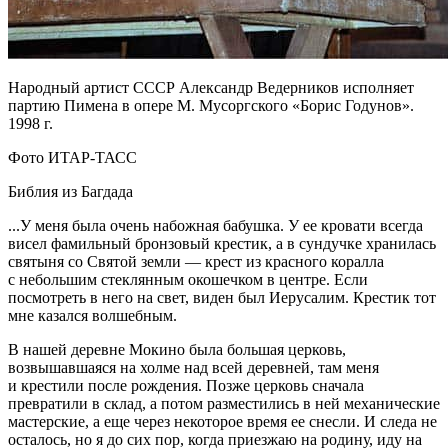
Народный артист СССР Александр Ведерников исполняет
партию Пимена в опере М. Мусоргского «Борис Годунов».
1998 г.
Фото ИТАР-ТАСС
Библия из Багдада
...У меня была очень набожная бабушка. У ее кровати всегда
висел фамильный бронзовый крестик, а в сундучке хранилась
святыня со Святой земли — крест из красного коралла
с небольшим стеклянным окошечком в центре. Если
посмотреть в него на свет, виден был Иерусалим. Крестик тот
мне казался волшебным.
В нашей деревне Мокино была большая церковь,
возвышавшаяся на холме над всей деревней, там меня
и крестили после рождения. Позже церковь сначала
превратили в склад, а потом разместились в ней механические
мастерские, а еще через некоторое время ее снесли. И следа не
осталось, но я до сих пор, когда приезжаю на родину, иду на