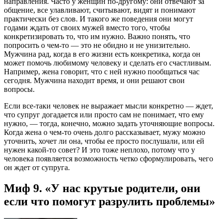
направления. Часто у женщин по-другому: они отвечают за
общение, все улавливают, считывают, видят и понимают
практически без слов. И такого же поведения они могут
годами ждать от своих мужей вместо того, чтобы
конкретизировать то, что им нужно. Важно понять, что
попросить о чем-то — это не обидно и не унизительно.
Мужчина рад, когда в его жизни есть конкретика, когда он
может помочь любимому человеку и сделать его счастливым.
Например, жена говорит, что с ней нужно пообщаться час
сегодня. Мужчина находит время, и они решают свои
вопросы.
Если все-таки человек не выражает мысли конкретно — ждет,
что супруг догадается или просто сам не понимает, что ему
нужно, — тогда, конечно, можно задать уточняющие вопросы.
Когда жена о чем-то очень долго рассказывает, мужу можно
уточнить, хочет ли она, чтобы ее просто послушали, или ей
нужен какой-то совет? И это тоже неплохо, потому что у
человека появляется возможность четко сформулировать, чего
он ждет от супруга.
Миф 9. «У нас крутые родители, они
если что помогут разрулить проблемы»