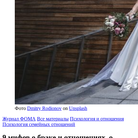
Фото
Dmitry Rodionov
on
Unsplash
Журнал ФОМА
Все материалы
Психология и отношения
Психология семейных отношений
9 мифов о браке и отношениях,
о