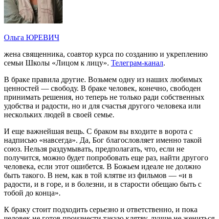
Ольга ЮРЕВИЧ
жена священника, соавтор курса по созданию и укреплению
семьи Школы «Лицом к лицу».
Телеграм-канал
.
В браке правила другие. Возьмем одну из наших любимых
ценностей — свободу. В браке человек, конечно, свободен
принимать решения, но теперь не только ради собственных
удобства и радости, но и для счастья другого человека или
нескольких людей в своей семье.
И еще важнейшая вещь. С браком вы входите в ворота с
надписью «навсегда». Да, Бог благословляет именно такой
союз. Нельзя раздумывать, предполагать, что, если не
получится, можно будет попробовать еще раз, найти другого
человека, если этот ошибется. В Божьем идеале не должно
быть такого. В нем, как в той клятве из фильмов — «и в
радости, и в горе, и в болезни, и в старости обещаю быть с
тобой до конца».
К браку стоит подходить серьезно и ответственно, и пока
человек не готов произнести такую клятву, лучше не жениться