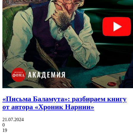
«Письма Баламута»:
разбираем книгу
от автора «Хроник Нарнии»
21.07.2024
0
19