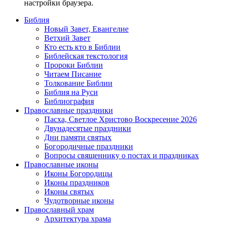
настройки браузера.
Библия
Новый Завет, Евангелие
Ветхий Завет
Кто есть кто в Библии
Библейская текстология
Пророки Библии
Читаем Писание
Толкование Библии
Библия на Руси
Библиография
Православные праздники
Пасха, Светлое Христово Воскресение 2026
Двунадесятые праздники
Дни памяти святых
Богородичные праздники
Вопросы священнику о постах и праздниках
Православные иконы
Иконы Богородицы
Иконы праздников
Иконы святых
Чудотворные иконы
Православный храм
Архитектура храма