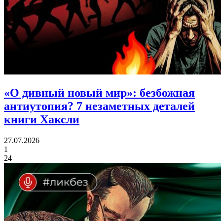
«О дивный новый мир»: безбожная
антиутопия?
7 незаметных деталей
книги Хаксли
27.07.2026
1
24