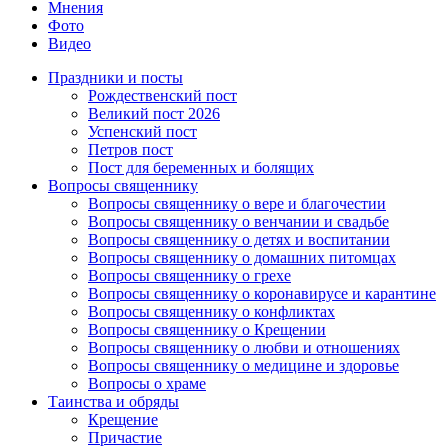
Мнения
Фото
Видео
Праздники и посты
Рождественский пост
Великий пост 2026
Успенский пост
Петров пост
Пост для беременных и болящих
Вопросы священнику
Вопросы священнику о вере и благочестии
Вопросы священнику о венчании и свадьбе
Вопросы священнику о детях и воспитании
Вопросы священнику о домашних питомцах
Вопросы священнику о грехе
Вопросы священнику о коронавирусе и карантине
Вопросы священнику о конфликтах
Вопросы священнику о Крещении
Вопросы священнику о любви и отношениях
Вопросы священнику о медицине и здоровье
Вопросы о храме
Таинства и обряды
Крещение
Причастие