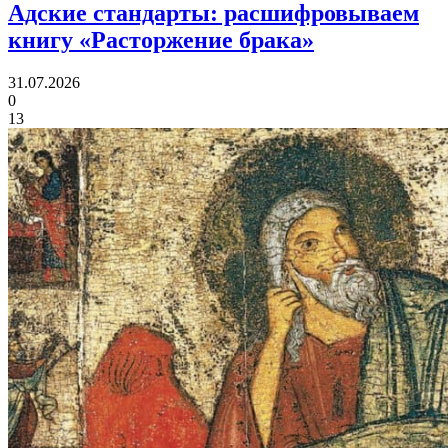
Адские стандарты:
расшифровываем
книгу «Расторжение брака»
31.07.2026
0
13