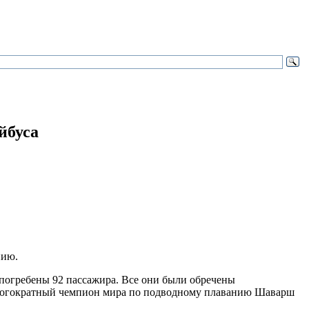
йбуса
нию.
о погребены 92 пассажира. Все они были обречены
 многократный чемпион мира по подводному плаванию Шаварш