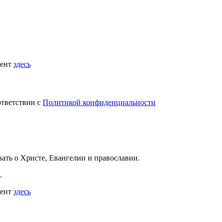
мент
здесь
ответствии с
Политикой конфиденциальности
вать
о Христе, Евангелии и православии
.
.
мент
здесь