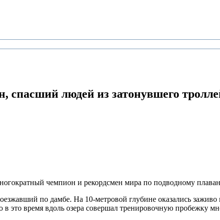
н,
спасший людей из затонувшего тролле
многократный чемпион и рекордсмен мира по подводному плава
 проезжавший по дамбе. На 10-метровой глубине оказались зажив
нно в это время вдоль озера совершал тренировочную пробежку