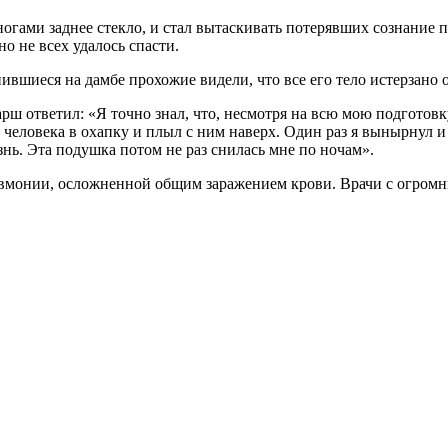
огами заднее стекло, и стал вытаскивать потерявших сознание п
о не всех удалось спасти.
вшиеся на дамбе прохожие видели, что все его тело истерзано 
ш ответил: «Я точно знал, что, несмотря на всю мою подготовк
 человека в охапку и плыл с ним наверх. Один раз я вынырнул и
знь. Эта подушка потом не раз снилась мне по ночам».
вмонии, осложненной общим заражением крови. Врачи с огромны