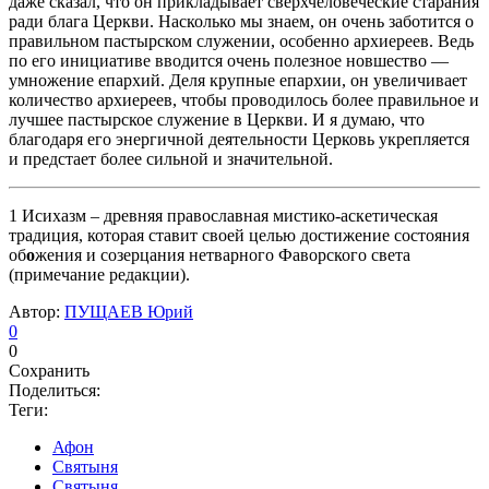
даже сказал, что он прикладывает сверхчеловеческие старания
ради блага Церкви. Насколько мы знаем, он очень заботится о
правильном пастырском служении, особенно архиереев. Ведь
по его инициативе вводится очень полезное новшество —
умножение епархий. Деля крупные епархии, он увеличивает
количество архиереев, чтобы проводилось более правильное и
лучшее пастырское служение в Церкви. И я думаю, что
благодаря его энергичной деятельности Церковь укрепляется
и предстает более сильной и значительной.
1
Исихазм – древняя православная мистико-аскетическая
традиция, которая ставит своей целью достижение состояния
об
о
жения и созерцания нетварного Фаворского света
(примечание редакции).
Автор:
ПУЩАЕВ Юрий
0
0
Сохранить
Поделиться:
Теги:
Афон
Святыня
Святыня