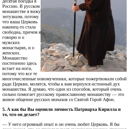
десятая поездка в
Россию. В русском
монашестве я вижу
энтузиазм, потому
что ваша Церковь
наконец-то стала
свободна, причем я
говорю и о
мужских
монастырях, и о
женских.
Монашество
постепенно здесь
встает на ноги,
потому что все те
многочисленные новомученики, которые пожертвовали собой
ради Церкви, молятся, чтобы к вам вернулся истинный дух
монашества. Я думаю, что один из способов, который очень
сильно помогает русскому православному монашеству — это
живое общение русских монахов со Святой Горой Афон.
5. А как бы Вы оценили личность Патриарха Кирилла и
то, что он делает?
— У него огромный опыт и он очень любит Церковь. Я бы