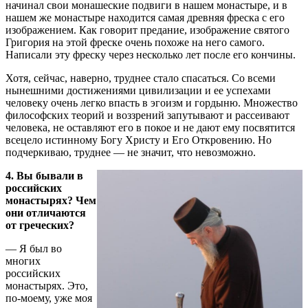
начинал свои монашеские подвиги в нашем монастыре, и в
нашем же монастыре находится самая древняя фреска с его
изображением. Как говорит предание, изображение святого
Григория на этой фреске очень похоже на него самого.
Написали эту фреску через несколько лет после его кончины.
Хотя, сейчас, наверно, труднее стало спасаться. Со всеми
нынешними достижениями цивилизации и ее успехами
человеку очень легко впасть в эгоизм и гордыню. Множество
философских теорий и воззрений запутывают и рассеивают
человека, не оставляют его в покое и не дают ему посвятится
всецело истинному Богу Христу и Его Откровению. Но
подчеркиваю, труднее — не значит, что невозможно.
4. Вы бывали в
российских
монастырях? Чем
они отличаются
от греческих?
— Я был во
многих
российских
монастырях. Это,
по-моему, уже моя