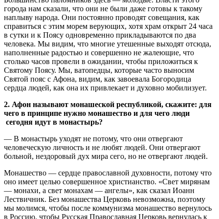
города нам сказали, что они не были даже готовы к такому
наплыву народа. Они постоянно проводят совещания, как
справиться с этим морем верующих, хотя храм открыт 24 часа
в сутки и к Поясу одновременно прикладываются по два
человека. Мы видим, что многие утешенные выходят отсюда,
наполненные радостью и совершенно не жалеющие, что
столько часов провели в ожидании, чтобы приложиться к
Святому Поясу. Мы, ватопедцы, которые часто выносим
Святой пояс с Афона, видим, как завоевала Богородица
сердца людей, как она их привлекает и духовно мобилизует.
2. Афон называют монашеской республикой, скажите: для
чего в принципе нужно монашество и для чего люди
сегодня
идут
в монастырь?
— В монастырь уходят не потому, что они отвергают
человеческую личность и не любят людей. Они отвергают
больной, нездоровый дух мира сего, но не отвергают людей.
Монашество — сердце православной духовности, потому что
оно имеет целью совершенное христианство. «Свет мирянам
— монахи, а свет монахам — ангелы», как сказал Иоанн
Лествичник. Без монашества Церковь невозможна, поэтому
мы молимся, чтобы после коммунизма монашество вернулось
в Россию, чтобы Русская Православная Церковь вернулась к