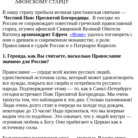
В нашу страну прибыла великая христианская святыня —
Честной Пояс Пресвятой Богородицы
. В поездке по
России ее сопровождает известный греческий православный
старец, игумен афонской Священной Великой Обители
Ватопед
архимандрит Ефрем
.
«Фоме»
удалось поговорить с
ним о древнем и современном монашестве, о роли
Православия в судьбе России и о Патриархе Кирилле.
1. Геронда, как Вы считаете, насколько Православие
значимо для России?
Православие — сердце всей жизни русских людей,
единственный источник силы, который может удовлетворить
все нужды, покрыть все скорби и потребности русского
народа. Подтверждение этому — то, как в Санкт-Петербурге
сегодня встречают Пояс Пресвятой Богородицы. Мы очень
тронуты тем, что наблюдаем в эти дни. Столько паломников!
Люди очень долго стоят в очереди на холоде под дождем,
некоторые до 15 часов! Надо признаться, что мы впервые
видим что-то подобное. Это означает, что у людей внутри —
огромная любовь к Богу. Они прибегают к Церкви как к
источнику силы.
Большинство паломников здесь — молодые. Власти этого