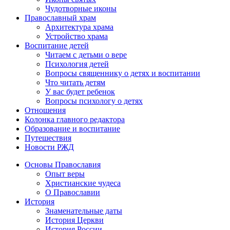
Чудотворные иконы
Православный храм
Архитектура храма
Устройство храма
Воспитание детей
Читаем с детьми о вере
Психология детей
Вопросы священнику о детях и воспитании
Что читать детям
У вас будет ребенок
Вопросы психологу о детях
Отношения
Колонка главного редактора
Образование и воспитание
Путешествия
Новости РЖД
Основы Православия
Опыт веры
Христианские чудеса
О Православии
История
Знаменательные даты
История Церкви
История России