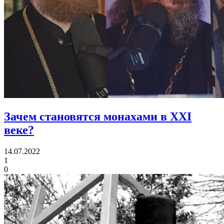
Зачем становятся монахами в XXI
веке?
14.07.2022
1
0