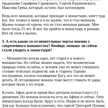
традициям Серафима Саровского, Сергия Радонежского,
Максима Грека, который, кстати, был ватопедцем.
Ведь всех монахов, которые приходят в монастыри, зовет туда
Бог. Бог позвал и меня и я не жалею, что я стал монахом.
Жалею только об одном, что не стал монахом раньше. Мне
было тогда 25 лет. Я мог бы прийти в монастырь и раньше.
Вот об этом я жалею.
3. А есть какие-то отличительные черты именно у
современного монашества? Вообще, меньше ли сейчас
стали уходить в монастыри?
— Монашество всегда одно, нет старого и нового
монашества. Но сейчас можно видеть, что человеческая
природа очень ослабла, и человек уже не может совершать
столько телесных подвигов, как в старину. Однако
послушание, полное посвящение Богу, все это он может
делать. И сегодняшние монахи тоже могут стяжать те дары,
которые были у их отцов.
Кстати, Афон долгое время был центром исихастского (
1)
движения. Но монахи-исихасты есть на Афоне и сейчас. Они
обязательно всегда были, будут и есть. Иначе и не могло быть.
Для нас большое благословение, что святой Григорий Палама