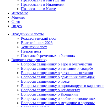
Православие в Ингушетии
Православие в Индонезии
Православие в Китае
Интервью
Мнения
Фото
Видео
Праздники и посты
Рождественский пост
Великий пост 2026
Успенский пост
Петров пост
Пост для беременных и болящих
Вопросы священнику
Вопросы священнику о вере и благочестии
Вопросы священнику о венчании и свадьбе
Вопросы священнику о детях и воспитании
Вопросы священнику о домашних питомцах
Вопросы священнику о грехе
Вопросы священнику о коронавирусе и карантине
Вопросы священнику о конфликтах
Вопросы священнику о Крещении
Вопросы священнику о любви и отношениях
Вопросы священнику о медицине и здоровье