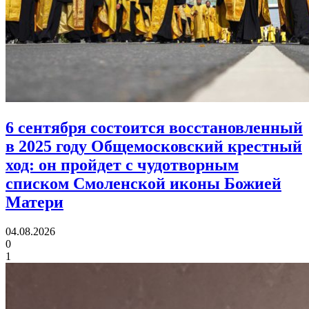
6 сентября состоится восстановленный
в 2025 году Общемосковский крестный
ход:
он пройдет с чудотворным
списком Смоленской иконы Божией
Матери
04.08.2026
0
1