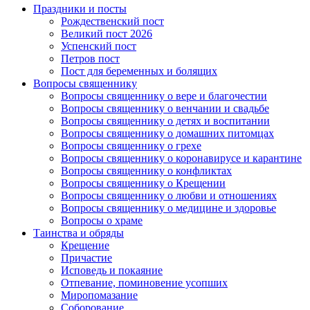
Праздники и посты
Рождественский пост
Великий пост 2026
Успенский пост
Петров пост
Пост для беременных и болящих
Вопросы священнику
Вопросы священнику о вере и благочестии
Вопросы священнику о венчании и свадьбе
Вопросы священнику о детях и воспитании
Вопросы священнику о домашних питомцах
Вопросы священнику о грехе
Вопросы священнику о коронавирусе и карантине
Вопросы священнику о конфликтах
Вопросы священнику о Крещении
Вопросы священнику о любви и отношениях
Вопросы священнику о медицине и здоровье
Вопросы о храме
Таинства и обряды
Крещение
Причастие
Исповедь и покаяние
Отпевание, поминовение усопших
Миропомазание
Соборование