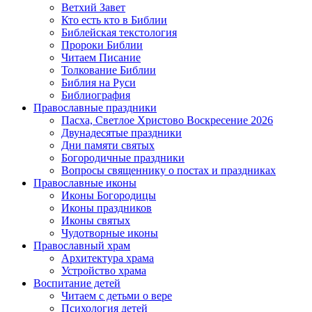
Ветхий Завет
Кто есть кто в Библии
Библейская текстология
Пророки Библии
Читаем Писание
Толкование Библии
Библия на Руси
Библиография
Православные праздники
Пасха, Светлое Христово Воскресение 2026
Двунадесятые праздники
Дни памяти святых
Богородичные праздники
Вопросы священнику о постах и праздниках
Православные иконы
Иконы Богородицы
Иконы праздников
Иконы святых
Чудотворные иконы
Православный храм
Архитектура храма
Устройство храма
Воспитание детей
Читаем с детьми о вере
Психология детей