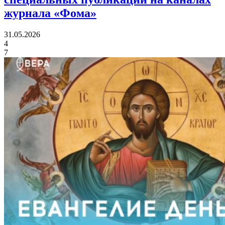
журнала «Фома»
31.05.2026
4
7