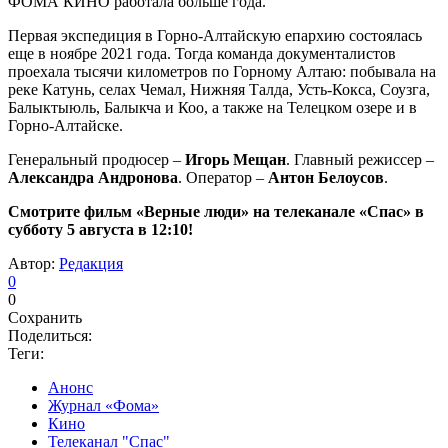
ФОМА КИНО работала больше года.
Первая экспедиция в Горно-Алтайскую епархию состоялась
еще в ноябре 2021 года. Тогда команда документалистов
проехала тысячи километров по Горному Алтаю: побывала на
реке Катунь, селах Чемал, Нижняя Талда, Усть-Кокса, Соузга,
Балыктыюль, Балыкча и Коо, а также на Телецком озере и в
Горно-Алтайске.
Генеральный продюсер –
Игорь Мещан
. Главный режиссер –
Александра Андронова
. Оператор –
Антон Белоусов
.
Смотрите фильм «Верные люди» на телеканале «Спас» в
субботу 5 августа в 12:10!
Автор:
Редакция
0
0
Сохранить
Поделиться:
Теги:
Анонс
Журнал «Фома»
Кино
Телеканал "Спас"