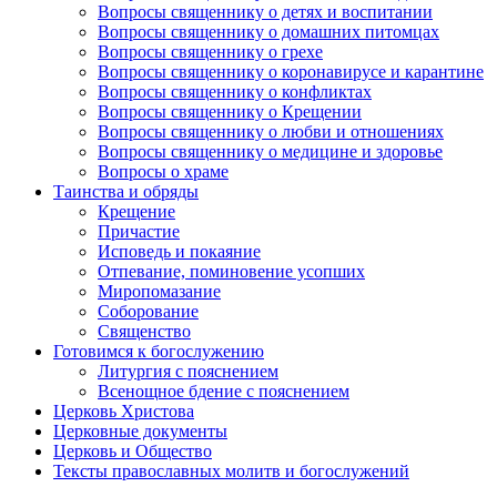
Вопросы священнику о детях и воспитании
Вопросы священнику о домашних питомцах
Вопросы священнику о грехе
Вопросы священнику о коронавирусе и карантине
Вопросы священнику о конфликтах
Вопросы священнику о Крещении
Вопросы священнику о любви и отношениях
Вопросы священнику о медицине и здоровье
Вопросы о храме
Таинства и обряды
Крещение
Причастие
Исповедь и покаяние
Отпевание, поминовение усопших
Миропомазание
Соборование
Священство
Готовимся к богослужению
Литургия с пояснением
Всенощное бдение с пояснением
Церковь Христова
Церковные документы
Церковь и Общество
Тексты православных молитв и богослужений