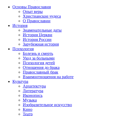
Основы Православия
Опыт веры
Христианские чудеса
О Православии
История
Знаменательные даты
История Церкви
История России
Зарубежная история
Психология
Болезнь и смерть
Уход за больными
Психология детей
Отношения до брака
Православный брак
Взаимоотношения на работе
Культура
Архитектура
Литература
Иконопись
Музыка
Изобразительное искусство
Кино
Театр