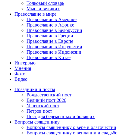
Толковый словарь
Мысли великих
Православие в мире
Православие в Америке
Православие в Африке
Православие в Белоруссии
Православие в Греции
Православие в Европе
Православие в Ингушетии
Православие в Индонезии
Православие в Китае
Интервью
Мнения
Фото
Видео
Праздники и посты
Рождественский пост
Великий пост 2026
Успенский пост
Петров пост
Пост для беременных и болящих
Вопросы священнику
Вопросы священнику о вере и благочестии
Вопросы священнику о венчании и свадьбе