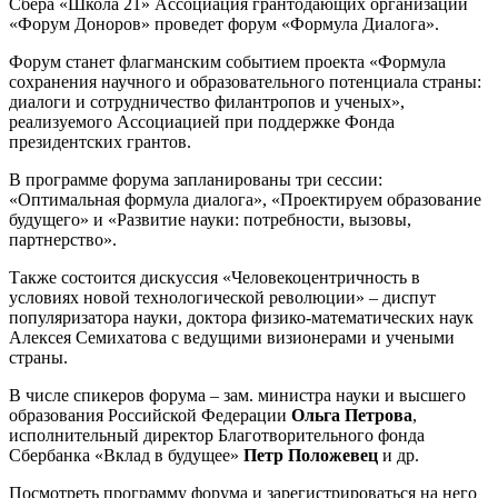
Сбера «Школа 21» Ассоциация грантодающих организаций
«Форум Доноров» проведет форум «Формула Диалога».
Форум станет флагманским событием проекта «Формула
сохранения научного и образовательного потенциала страны:
диалоги и сотрудничество филантропов и ученых»,
реализуемого Ассоциацией при поддержке Фонда
президентских грантов.
В программе форума запланированы три сессии:
«Оптимальная формула диалога», «Проектируем образование
будущего» и «Развитие науки: потребности, вызовы,
партнерство».
Также состоится дискуссия «Человекоцентричность в
условиях новой технологической революции» – диспут
популяризатора науки, доктора физико-математических наук
Алексея Семихатова с ведущими визионерами и учеными
страны.
В числе спикеров форума – зам. министра науки и высшего
образования Российской Федерации
Ольга Петрова
,
исполнительный директор Благотворительного фонда
Сбербанка «Вклад в будущее»
Петр Положевец
и др.
Посмотреть программу форума и зарегистрироваться на него