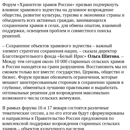
Форум «Хранители храмов России» призван подчеркнуть
влияние храмового зодчества на духовное возрождение
общества, развитие культуры, туризма и экономики страны и
объединить всех активных граждан, занимающихся
сохранением храмов в селах, для обмена опытом, взаимной
поддержки, освещения проблем и совместного поиска
решений.
– Сохранение объектов храмового зодчества – важный
элемент стратегии сохранения нации, – сказала директор
Благотворительного фонда «Белый Ирис»
Ольга Шитова
. –
Между тем сегодня около 10 000 старинных сельских храмов
в России находятся на грани разрушения. Восстановить мы их
сможем только все вместе: государство, Церковь, общество и
бизнес. Форум призван обозначить ограничения, которые
мешают заинтересованным сторонам в сохранении храмов в
глубинке, обменяться лучшими практиками и выработать
оптимальные решения для возрождения максимально
возможного числа сельских жемчужин.
В рамках форума 16 и 17 января состоятся различные
тематические сессии, а по его итогам будут сформулированы
и направлены в Правительство России предложения по
комплексной поддержке возрождения старинных сельских
храмов – объектов культурного наследия.