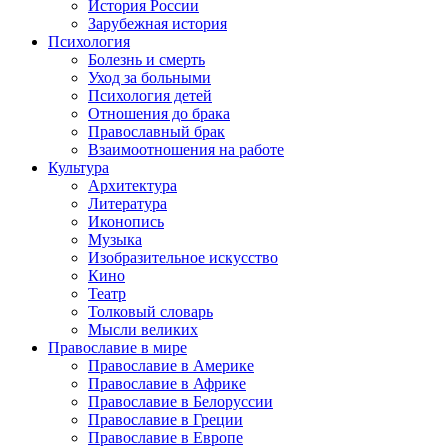
История России
Зарубежная история
Психология
Болезнь и смерть
Уход за больными
Психология детей
Отношения до брака
Православный брак
Взаимоотношения на работе
Культура
Архитектура
Литература
Иконопись
Музыка
Изобразительное искусство
Кино
Театр
Толковый словарь
Мысли великих
Православие в мире
Православие в Америке
Православие в Африке
Православие в Белоруссии
Православие в Греции
Православие в Европе