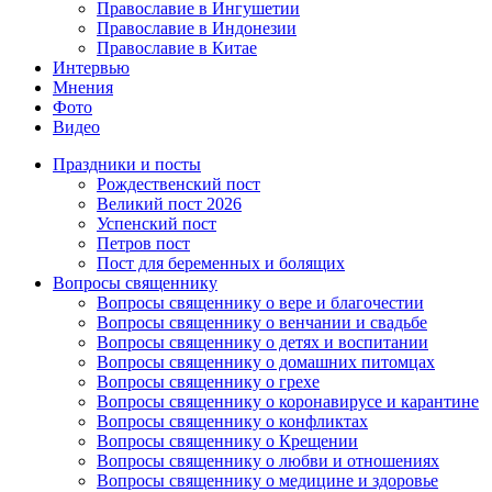
Православие в Ингушетии
Православие в Индонезии
Православие в Китае
Интервью
Мнения
Фото
Видео
Праздники и посты
Рождественский пост
Великий пост 2026
Успенский пост
Петров пост
Пост для беременных и болящих
Вопросы священнику
Вопросы священнику о вере и благочестии
Вопросы священнику о венчании и свадьбе
Вопросы священнику о детях и воспитании
Вопросы священнику о домашних питомцах
Вопросы священнику о грехе
Вопросы священнику о коронавирусе и карантине
Вопросы священнику о конфликтах
Вопросы священнику о Крещении
Вопросы священнику о любви и отношениях
Вопросы священнику о медицине и здоровье