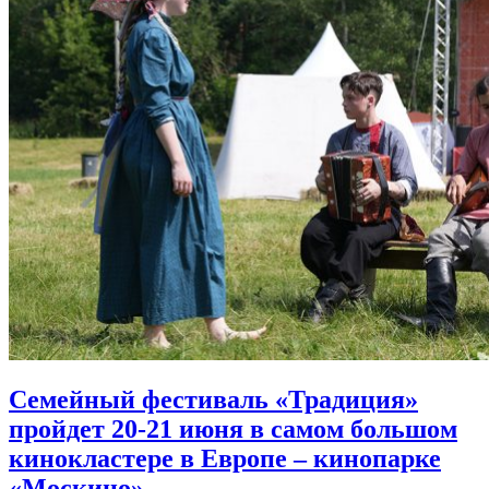
Семейный фестиваль «Традиция»
пройдет 20-21 июня в самом большом
кинокластере в Европе
– кинопарке
«Москино»