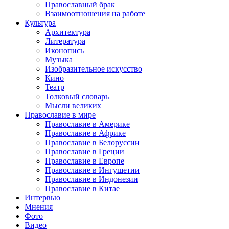
Православный брак
Взаимоотношения на работе
Культура
Архитектура
Литература
Иконопись
Музыка
Изобразительное искусство
Кино
Театр
Толковый словарь
Мысли великих
Православие в мире
Православие в Америке
Православие в Африке
Православие в Белоруссии
Православие в Греции
Православие в Европе
Православие в Ингушетии
Православие в Индонезии
Православие в Китае
Интервью
Мнения
Фото
Видео