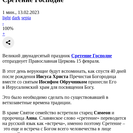
1 мин., 13.02.2023
light
dark
sepia
-
100
%
+
Великий двунадесятый праздник
Сретение Господне
отпразднует Православная Церковь 15 февраля.
В этот день верующие будут вспоминать, как спустя 40 дней
после рождения
Иисуса
Христа
Пречистая Богородица
вместе со святым
Иосифом Обручником
принесли Его
в Иерусалимский храм для посвящения Богу.
Это было необходимо сделать по существовавшей в
ветхозаветные времена традиции.
В храме Святое семейство встретили старец
Симеон
и
пророчица
Анна
. Славянское слово «сретение» переводится
на русский язык как «встреча», именно поэтому Сретение –
это еще и встреча с Богом всего человечества в лице