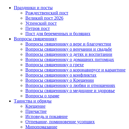
Праздники и посты
Рождественский пост
Великий пост 2026
Успенский пост
Петров пост
Пост для беременных и болящих
Вопросы священнику
Вопросы священнику о вере и благочестии
Вопросы священнику о венчании и свадьбе
Вопросы священнику о детях и воспитании
Вопросы священнику о домашних питомцах
Вопросы священнику о грехе
Вопросы священнику о коронавирусе и карантине
Вопросы священнику о конфликтах
Вопросы священнику о Крещении
Вопросы священнику о любви и отношениях
Вопросы священнику о медицине и здоровье
Вопросы о храме
Таинства и обряды
Крещение
Причастие
Исповедь и покаяние
Отпевание, поминовение усопших
Миропомазание