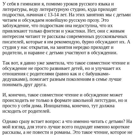
У себя в гимназии я, помимо уроков русского языка и
литературы, веду литературную студию, куда приходят
подростки, начиная с 13-14 лет. На этих занятиях мы с детьми
читаем и обсуждаем новейшую русскую прозу. Это
заблуждение, что подросткам она недоступна, что их
привлекают только фэнтези и ужастики. Нет, они с живым
интересом читают те рассказы современных русскоязычных
писателей, которые я им рекомендую, бурно обсуждают их. А
студия у нас открытая, на занятия нередко приходят и
родители, и наравне с детьми участвуют в обсуждении.
Так вот, я давно уже заметила, что такое совместное чтение и
обсуждение не просто развивает детей, но и улучшает их
отношения с родителями (равно как и с бабушками-
дедушками), помогает разным поколениям в семье лучше
понимать друг друга.
И, конечно, такое совместное чтение и обсуждение может
происходить не только в формате школьной литстудии, но и
просто у себя дома. Инициатива, конечно, тут должна
исходить от родителей.
Однако сразу встает вопрос: а что именно читать с детьми? На
мой взгляд, для этого лучше всего подходят именно короткие
рассказы, а не повести и романы. Это такое чтение, которое не