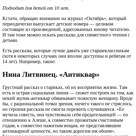
Подходит для детей от 10 лет.
Кстати, обращаю внимание на журнал «Октябрь», который
периодически выпускает детские номера — целиком
состоящие из произведений, адресованных юному читателю.
И там тоже можно искать рассказы для совместного чтения с
детьми.
Есть рассказы, которые лучше давать уже старшеклассникам
(хотя в некоторых случаях они вполне доступны и ребятам от
14 лет). Например, такие:
Нина Литвинец. «Антиквар»
Грустный рассказ о стариках, об их восприятии жизни. Там
есть и острая социальная линия — сюжет построен на том, как
некий жулик-антиквар обманывает пожилую женщину. Вроде
бы, с рациональной точки зрения, ничего такого не стряслось,
но героиня рассказа не смогла пережить случившееся. «Ее
мучила совесть, она чувствовала себя предательницей — по
отношению к Алеше, к совместно прожитым счастливым
годам, к совместно нажитым вещам, не представлявшим
антикварной ценности, но таким дорогим им обоим».