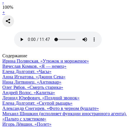
-
100
%
+
Содержание
Ирина Полянская. «Утюжок и мороженое»
Вячеслав Комков. «Я — немец»
Елена Долгопят. «Часы»
Анна Игнатова. «Джинн Сева»
Нина Литвинец. «Антиквар»
Олег Рябов. «Смерть старика»
Андрей Волос. «Калитка»
Леонид Юзефович. «Поздний звонок»
Елена Долгопят. «Скупой рыцарь»
Александр Снегирев. «Фото в черном бушлате»
Михаил Шишкин (исполняет функции иностранного агента).
«Пальто с хлястиком»
Игорь Лёвшин. «Полет»