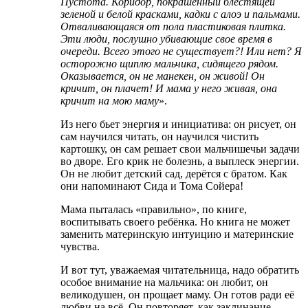
Пустота. Коридор, покрашенный блестящей
зеленой и белой красками, кадки с алоэ и пальмами.
Отваливающаяся от пола пластиковая плитка.
Эти люди, послушно убивающие свое время в
очереди. Всего этого не существует?! Или нет? Я
осторожно щиплю мальчика, сидящего рядом.
Оказывается, он не манекен, он живой! Он
кричит, он плачет! И мама у него живая, она
кричит на мою маму
».
Из него бьет энергия и инициатива: он рисует, он
сам научился читать, он научился чистить
картошку, он сам решает свои мальчишечьи задачи
во дворе. Его крик не болезнь, а выплеск энергии.
Он не любит детский сад, дерётся с братом. Как
они напоминают Сида и Тома Сойера!
Мама пыталась «правильно», по книге,
воспитывать своего ребёнка. Но книга не может
заменить материнскую интуицию и материнские
чувства.
И вот тут, уважаемая читательница, надо обратить
особое внимание на мальчика: он любит, он
великодушен, он прощает маму. Он готов ради её
любви на всё. Он повторяет, как заклинание,