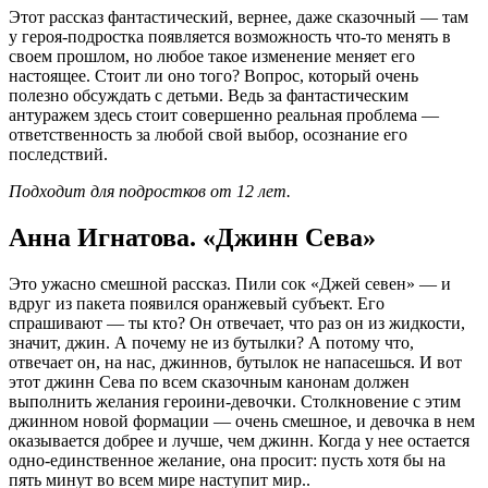
Этот рассказ фантастический, вернее, даже сказочный — там
у героя-подростка появляется возможность что-то менять в
своем прошлом, но любое такое изменение меняет его
настоящее. Стоит ли оно того? Вопрос, который очень
полезно обсуждать с детьми. Ведь за фантастическим
антуражем здесь стоит совершенно реальная проблема —
ответственность за любой свой выбор, осознание его
последствий.
Подходит для подростков от 12 лет.
Анна Игнатова. «Джинн Сева»
Это ужасно смешной рассказ. Пили сок «Джей севен» — и
вдруг из пакета появился оранжевый субъект. Его
спрашивают — ты кто? Он отвечает, что раз он из жидкости,
значит, джин. А почему не из бутылки? А потому что,
отвечает он, на нас, джиннов, бутылок не напасешься. И вот
этот джинн Сева по всем сказочным канонам должен
выполнить желания героини-девочки. Столкновение с этим
джинном новой формации — очень смешное, и девочка в нем
оказывается добрее и лучше, чем джинн. Когда у нее остается
одно-единственное желание, она просит: пусть хотя бы на
пять минут во всем мире наступит мир..