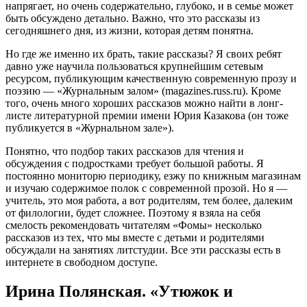
напрягает, но очень содержательно, глубоко, и в семье может
быть обсуждено детально. Важно, что это рассказы из
сегодняшнего дня, из жизни, которая детям понятна.
Но где же именно их брать, такие рассказы? Я своих ребят
давно уже научила пользоваться крупнейшим сетевым
ресурсом, публикующим качественную современную прозу и
поэзию — «Журнальным залом» (magazines.russ.ru). Кроме
того, очень много хороших рассказов можно найти в лонг-
листе литературной премии имени Юрия Казакова (он тоже
публикуется в «Журнальном зале»).
Понятно, что подбор таких рассказов для чтения и
обсуждения с подростками требует большой работы. Я
постоянно мониторю периодику, езжу по книжным магазинам
и изучаю содержимое полок с современной прозой. Но я —
учитель, это моя работа, а вот родителям, тем более, далеким
от филологии, будет сложнее. Поэтому я взяла на себя
смелость рекомендовать читателям «Фомы» несколько
рассказов из тех, что мы вместе с детьми и родителями
обсуждали на занятиях литстудии. Все эти рассказы есть в
интернете в свободном доступе.
Ирина Полянская. «Утюжок и