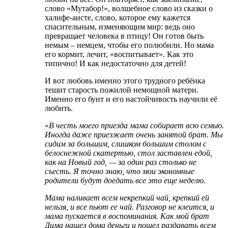
слово «Мутабор!», волшебное слово из сказки о
халифе-аисте, слово, которое ему кажется
спасительным, изменяющим мир: ведь оно
превращает человека в птицу! Он готов быть
немым – немцем, чтобы его полюбили. Но мама
его кормит, лечит, «воспитывает». Как это
типично! И как недостаточно для детей!
И вот любовь именно этого трудного ребёнка
тешит старость пожилой немощной матери.
Именно его бунт и его настойчивость научили её
любить.
«
В честь моего приезда мама собирает всю семью.
Иногда даже приезжает очень занятой брат. Мы
сидим за большим, слишком большим столом с
белоснежной скатертью, стол заставлен едой,
как на Новый год, — за один раз столько не
съесть. Я точно знаю, что мои экономные
родители будут доедать все это еще неделю.
Мама наливает всем некрепкий чай, крепкий ей
нельзя, и все пьют ее чай. Разговор не клеится, и
мама пускается в воспоминания. Как мой брат
Дима нашел дома деньги и пошел раздавать всем