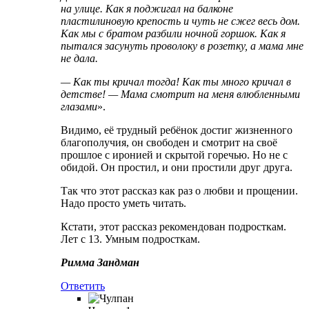
на улице. Как я поджигал на балконе
пластилиновую крепость и чуть не сжег весь дом.
Как мы с братом разбили ночной горшок. Как я
пытался засунуть проволоку в розетку, а мама мне
не дала.
— Как ты кричал тогда! Как ты много кричал в
детстве! — Мама смотрит на меня влюбленными
глазами
».
Видимо, её трудный ребёнок достиг жизненного
благополучия, он свободен и смотрит на своё
прошлое с иронией и скрытой горечью. Но не с
обидой. Он простил, и они простили друг друга.
Так что этот рассказ как раз о любви и прощении.
Надо просто уметь читать.
Кстати, этот рассказ рекомендован подросткам.
Лет с 13. Умным подросткам.
Римма Зандман
Ответить