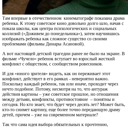
Там впервые в отечественном кинематографе показана драма
ребенка. К этому советское кино довольно долго шло, начав с
показа школы, как центра психологических и социальных
коллизий («Доживем до понедельника»), затем научившись
изображать ребенка как сложное существо со своими
проблемами (фильмы Динары Асановой).
А вот настоящей детской трагедии ранее не было на экране. В
фильме «Чучело» ребенок вступает во взрослый жесткий
конфликт с обществом, с сообществом ровесников.
И для «юного зрителя» видеть, как он переживает этот
конфликт, действует в его рамках - невероятно важно.
Поскольку каждый ребенок, так или иначе, проходит через
нечто подобное. Потому, несмотря на то, что антураж
действия картины – уже советское прошлое, но отношения
между детьми, конфликты, противостояние – понятны и
сегодня. Но кто знает, что будет через десять лет? Может быть,
кто-то снимет картину, еще более точно передающую драму
детей, причем – уже на современном материале?
Так что сама идея выбора обязательных к прочтению,