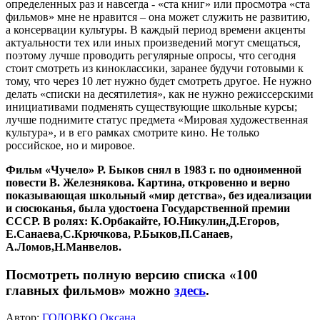
определенных раз и навсегда - «ста книг» или просмотра «ста
фильмов» мне не нравится – она может служить не развитию,
а консервации культуры. В каждый период времени акценты
актуальности тех или иных произведений могут смещаться,
поэтому лучше проводить регулярные опросы, что сегодня
стоит смотреть из киноклассики, заранее будучи готовыми к
тому, что через 10 лет нужно будет смотреть другое. Не нужно
делать «списки на десятилетия», как не нужно режиссерскими
инициативами подменять существующие школьные курсы;
лучше поднимите статус предмета «Мировая художественная
культура», и в его рамках смотрите кино. Не только
российское, но и мировое.
Фильм «Чучело» Р. Быков снял в 1983 г. по одноименной
повести В. Железнякова. Картина, откровенно и верно
показывающая школьный «мир детства», без идеализации
и сюсюканья, была удостоена Государственной премии
СССР. В ролях: К.Орбакайте, Ю.Никулин,Д.Егоров,
Е.Санаева,С.Крючкова, Р.Быков,П.Санаев,
А.Ломов,Н.Манвелов.
Посмотреть полную версию списка «100
главных фильмов» можно
здесь
.
Автор:
ГОЛОВКО Оксана