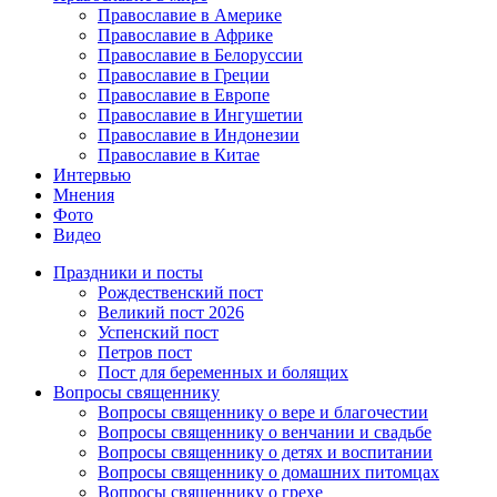
Православие в Америке
Православие в Африке
Православие в Белоруссии
Православие в Греции
Православие в Европе
Православие в Ингушетии
Православие в Индонезии
Православие в Китае
Интервью
Мнения
Фото
Видео
Праздники и посты
Рождественский пост
Великий пост 2026
Успенский пост
Петров пост
Пост для беременных и болящих
Вопросы священнику
Вопросы священнику о вере и благочестии
Вопросы священнику о венчании и свадьбе
Вопросы священнику о детях и воспитании
Вопросы священнику о домашних питомцах
Вопросы священнику о грехе