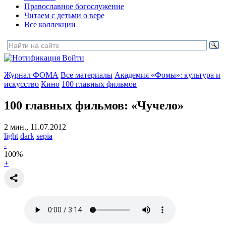
Православное богослужение
Читаем с детьми о вере
Все коллекции
Войти
Журнал ФОМА
Все материалы
Академия «Фомы»: культура и
искусство
Кино
100 главных фильмов
100 главных фильмов: «Чучело»
2 мин., 11.07.2012
light
dark
sepia
-
100
%
+