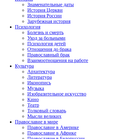
Знаменательные даты
История Церкви
История России
Зарубежная история
Психология
Болезнь и смерть
Уход за больными
Психология детей
Отношения до брака
Православный брак
Взаимоотношения на работе
Культура
Архитектура
Литература
Иконопись
Музыка
Изобразительное искусство
Кино
Театр
Толковый словарь
Мысли великих
Православие в мире
Православие в Америке
Православие в Африке
Православие в Белоруссии