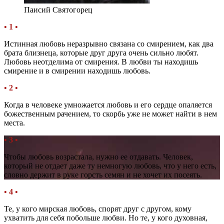
Паисий Святогорец
• 1 •
Истинная любовь неразрывно связана со смирением, как два
брата близнеца, которые друг друга очень сильно любят.
Любовь неотделима от смирения. В любви ты находишь
смирение и в смирении находишь любовь.
• 2 •
Когда в человеке умножается любовь и его сердце опаляется
божественным рачением, то скорбь уже не может найти в нем
места.
• 3 •
Чтобы любовь возрастала, нужно ее отдавать. Человек,
который не отдает даже ту немногую любовь, что у него есть,
словно держит в руке горсть семян и не хочет их посеять.
• 4 •
Те, у кого мирская любовь, спорят друг с другом, кому
ухватить для себя побольше любви. Но те, у кого духовная,