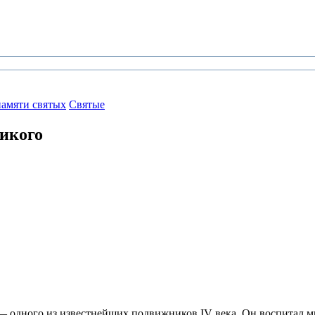
амяти святых
Святые
икого
— одного из известнейших подвижников IV века. Он воспитал мн