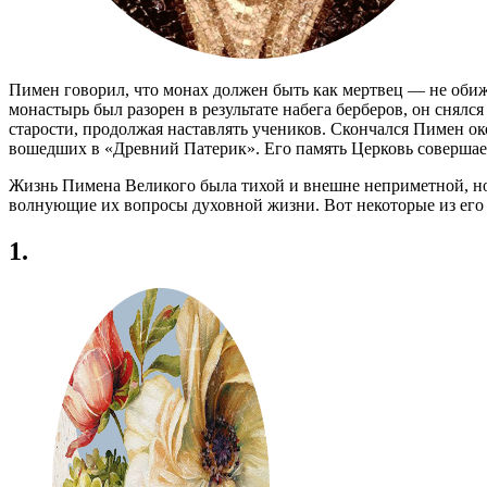
Пимен говорил, что монах должен быть как мертвец — не обижат
монастырь был разорен в результате набега берберов, он снялс
старости, продолжая наставлять учеников. Скончался Пимен ок
вошедших в «Древний Патерик». Его память Церковь совершает 
Жизнь Пимена Великого была тихой и внешне неприметной, но
волнующие их вопросы духовной жизни. Вот некоторые из ег
1.