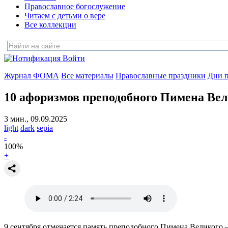
Православное богослужение
Читаем с детьми о вере
Все коллекции
Войти
Журнал ФОМА
Все материалы
Православные праздники
Дни п
10 афоризмов
преподобного Пимена Вел
3 мин., 09.09.2025
light
dark
sepia
-
100
%
+
9 сентября отмечается память преподобного Пимена Великого 