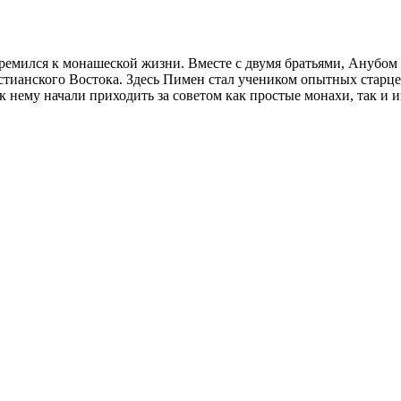
тремился к монашеской жизни. Вместе с двумя братьями, Анубом
стианского Востока. Здесь Пимен стал учеником опытных старце
 нему начали приходить за советом как простые монахи, так и и