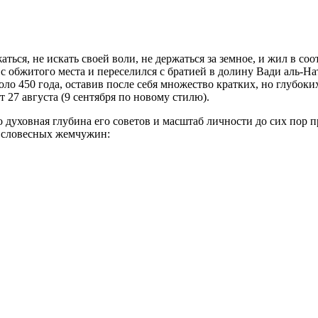
ься, не искать своей воли, не держаться за земное, и жил в соо
я с обжитого места и переселился с братией в долину Вади аль-Н
оло 450 года, оставив после себя множество кратких, но глубо
27 августа (9 сентября по новому стилю).
 духовная глубина его советов и масштаб личности до сих пор
о словесных жемчужин: