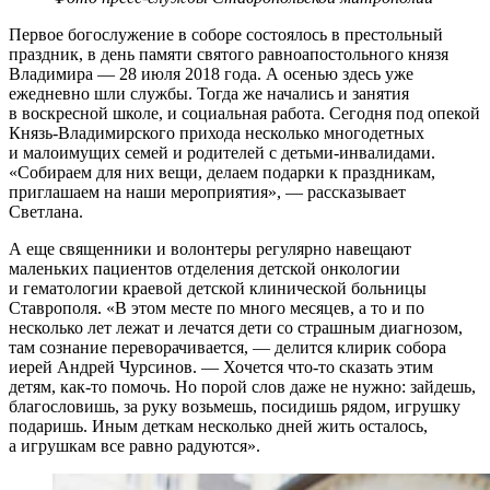
Первое богослужение в соборе состоялось в престольный
праздник, в день памяти святого равноапостольного князя
Владимира — 28 июля 2018 года. А осенью здесь уже
ежедневно шли службы. Тогда же начались и занятия
в воскрес­ной школе, и социальная работа. Сегодня под опекой
Князь-Владимирского прихода несколько многодетных
и малоимущих семей и родителей с детьми-инвалидами.
«Собираем для них вещи, делаем подарки к праздникам,
приглашаем на наши мероприятия», — рассказывает
Светлана.
А еще священники и волонтеры регулярно навещают
маленьких пациентов отделения детской онкологии
и гематологии краевой детской клинической больницы
Ставрополя. «В этом месте по много месяцев, а то и по
несколько лет лежат и лечатся дети со страшным диагнозом,
там сознание переворачивается, — делится клирик собора
иерей Андрей Чурсинов. — Хочется что-то сказать этим
детям, как-то помочь. Но порой слов даже не нужно: зайдешь,
благословишь, за руку возьмешь, посидишь рядом, игрушку
подаришь. Иным деткам несколько дней жить осталось,
а игрушкам все равно радуются».