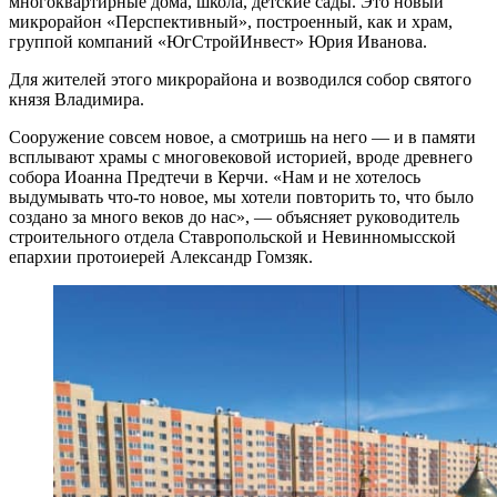
многоквартирные дома, школа, детские сады. Это новый
микрорайон «Перспективный», построенный, как и храм,
группой компаний «ЮгСтройИнвест» Юрия Иванова.
Для жителей этого микрорайона и возводился собор святого
князя Владимира.
Сооружение совсем новое, а смотришь на него — и в памяти
всплывают храмы с многовековой историей, вроде древнего
собора Иоанна Предтечи в Керчи. «Нам и не хотелось
выдумывать что-то новое, мы хотели повторить то, что было
создано за много веков до нас», — объясняет руководитель
строительного отдела Ставропольской и Невинномысской
епархии протоиерей Александр Гомзяк.