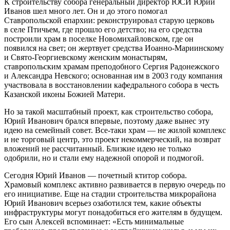
К строительству собора генеральный директор ЮСИ Юрий
Иванов шел много лет. Он и до этого помогал
Ставропольской епархии: реконструировал старую церковь
в селе Птичьем, где прошло его детство; на его средства
построили храм в поселке Новомихайловском, где он
появился на свет; он жертвует средства Иоанно-Мариинскому
и Свято-Георгиевскому женским монастырям,
ставропольским храмам преподобного Сергия Радонежского
и Александра Невского; основанная им в 2003 году компания
участвовала в восстановлении кафедрального собора в честь
Казанской иконы Божией Матери.
Но за такой масштабный проект, как строительство собора,
Юрий Иванович брался впервые, поэтому даже вынес эту
идею на семейный совет. Все-таки храм — не жилой комплекс
и не торговый центр, это проект некоммерческий, на возврат
вложений не рассчитанный. Близкие идею не только
одобрили, но и стали ему надежной опорой и подмогой.
Сегодня Юрий Иванов — почетный ктитор собора.
Храмовый комплекс активно развивается в первую очередь по
его инициативе. Еще на стадии строительства микрорайона
Юрий Иванович всерьез озаботился тем, какие объекты
инфраструктуры могут понадобиться его жителям в будущем.
Его сын Алексей вспоминает: «Есть минимальные