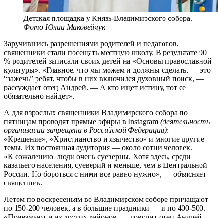
Детская площадка у Князь-Владимирского собора.
Фото Юлии Маковейчук
Заручившись разрешениями родителей и педагогов,
священники стали посещать местную школу. В результате 90
% родителей записали своих детей на «Основы православной
культуры». «Главное, что мы можем и должны сделать, — это
“зажечь” ребят, чтобы в них включился духовный поиск, —
рассуждает отец Андрей. — А кто ищет истину, тот ее
обязательно найдет».
А для взрослых священники Владимирского собора по
пятницам проводят прямые эфиры в Instagram
(деятельность
организации запрещена в Российской Федерации)
:
«Крещение», «Христианство и язычество» и многие другие
темы. Их постоянная аудитория — около сотни человек.
«К сожалению, люди очень суеверны. Хотя здесь, среди
казачьего населения, суеверий и меньше, чем в Центральной
России. Но бороться с ними все равно нужно», — объясняет
священник.
Летом по воскресеньям во Владимирском соборе причащают
по 150-200 человек, а в большие праздники — и по 400-500.
«Приезжают и из других районов, — говорит отец Андрей. —