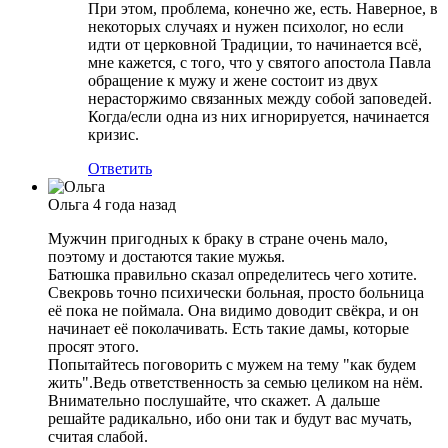
При этом, проблема, конечно же, есть. Наверное, в
некоторых случаях и нужен психолог, но если
идти от церковной Традиции, то начинается всё,
мне кажется, с того, что у святого апостола Павла
обращение к мужу и жене состоит из двух
нерасторжимо связанных между собой заповедей.
Когда/если одна из них игнорируется, начинается
кризис.
Ответить
Ольга
4 года назад
Мужчин пригодных к браку в стране очень мало,
поэтому и достаются такие мужья.
Батюшка правильно сказал определитесь чего хотите.
Свекровь точно психически больная, просто больница
её пока не поймала. Она видимо доводит свёкра, и он
начинает её поколачивать. Есть такие дамы, которые
просят этого.
Попытайтесь поговорить с мужем на тему "как будем
жить".Ведь ответственность за семью целиком на нём.
Внимательно послушайте, что скажет. А дальше
решайте радикально, ибо они так и будут вас мучать,
считая слабой.