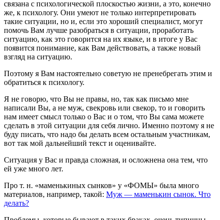
связана с психологической плоскостью жизни, а это, конечно
же, к психологу. Они умеют не только интерпретировать
такие ситуации, но и, если это хороший специалист, могут
помочь Вам лучше разобраться в ситуации, проработать
ситуацию, как это говорится на их языке, и в итоге у Вас
появится понимание, как Вам действовать, а также новый
взгляд на ситуацию.
Поэтому я Вам настоятельно советую не пренебрегать этим и
обратиться к психологу.
Я не говорю, что Вы не правы, но, так как письмо мне
написали Вы, а не муж, свекровь или свекор, то и говорить
нам имеет смысл только о Вас и о том, что Вы сама можете
сделать в этой ситуации для себя лично. Именно поэтому я не
буду писать, что надо бы делать всем остальным участникам,
вот так мой дальнейший текст и оценивайте.
Ситуация у Вас и правда сложная, и осложнена она тем, что
ей уже много лет.
Про т. н. «маменькиных сынков» у «ФОМЫ» была много
материалов, например, такой:
Муж — маменькин сынок. Что
делать?
Проблемы, которые бывают в таких браках, очень типичны.