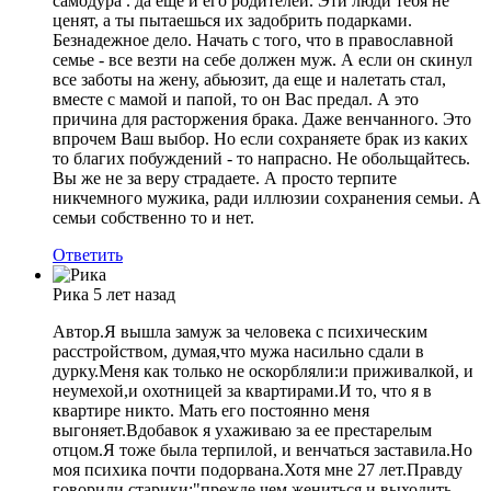
самодура . да еще и его родителей. Эти люди тебя не
ценят, а ты пытаешься их задобрить подарками.
Безнадежное дело. Начать с того, что в православной
семье - все везти на себе должен муж. А если он скинул
все заботы на жену, абьюзит, да еще и налетать стал,
вместе с мамой и папой, то он Вас предал. А это
причина для расторжения брака. Даже венчанного. Это
впрочем Ваш выбор. Но если сохраняете брак из каких
то благих побуждений - то напрасно. Не обольщайтесь.
Вы же не за веру страдаете. А просто терпите
никчемного мужика, ради иллюзии сохранения семьи. А
семьи собственно то и нет.
Ответить
Рика
5 лет назад
Автор.Я вышла замуж за человека с психическим
расстройством, думая,что мужа насильно сдали в
дурку.Меня как только не оскорбляли:и приживалкой, и
неумехой,и охотницей за квартирами.И то, что я в
квартире никто. Мать его постоянно меня
выгоняет.Вдобавок я ухаживаю за ее престарелым
отцом.Я тоже была терпилой, и венчаться заставила.Но
моя психика почти подорвана.Хотя мне 27 лет.Правду
говорили старики:"прежде чем жениться и выходить