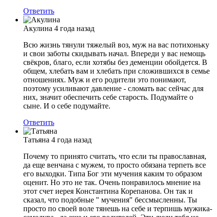
Ответить
Акулина
4 года назад
Всю жизнь тянули тяжелый воз, муж на вас потихоньку
и свои заботы скидывать начал. Впереди у вас немощь
свёкров, благо, если хотябы без деменции обойдется. В
общем, хлебать вам и хлебать при сложившихся в семье
отношениях. Муж и его родители это понимают,
поэтому усиливают давление - сломать вас сейчас для
них, значит обеспечить себе старость. Подумайте о
сыне. И о себе подумайте.
Ответить
Татьяна
4 года назад
Почему то принято считать, что если ты православная,
да еще венчана с мужем, то просто обязана терпеть все
его выходки. Типа Бог эти мучения каким то образом
оценит. Но это не так. Очень понравилось мнение на
этот счет иерея Константина Корепанова. Он так и
сказал, что подобные " мучения" бессмысленны. Ты
просто по своей воле тянешь на себе и терпишь мужика-