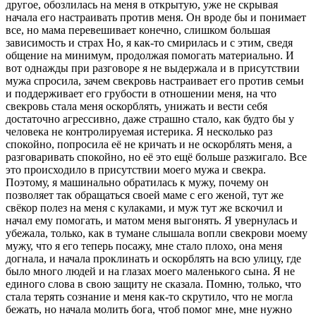
другое, обозлилась на меня в открытую, уже не скрывая
начала его настраивать против меня. Он вроде бы и понимает
все, но мама перевешивает конечно, слишком большая
зависимость и страх Но, я как-то смирилась и с этим, сведя
общение на минимум, продолжая помогать материально. И
вот однажды при разговоре я не выдержала и в присутствии
мужа спросила, зачем свекровь настраивает его против семьи
и поддерживает его грубости в отношении меня, на что
свекровь стала меня оскорблять, унижать и вести себя
достаточно агрессивно, даже страшно стало, как будто бы у
человека не контролируемая истерика. Я несколько раз
спокойно, попросила её не кричать и не оскорблять меня, а
разговаривать спокойно, но её это ещё больше разжигало. Все
это происходило в присутствии моего мужа и свекра.
Поэтому, я машинально обратилась к мужу, почему он
позволяет так обращаться своей маме с его женой, тут же
свёкор полез на меня с кулаками, и муж тут же вскочил и
начал ему помогать, и матом меня выгонять. Я увернулась и
убежала, только, как в тумане слышала вопли свекрови моему
мужу, что я его теперь посажу, мне стало плохо, она меня
догнала, и начала проклинать и оскорблять на всю улицу, где
было много людей и на глазах моего маленького сына. Я не
единого слова в свою защиту не сказала. Помню, только, что
стала терять сознание и меня как-то скрутило, что не могла
бежать, но начала молить бога, чтоб помог мне, мне нужно