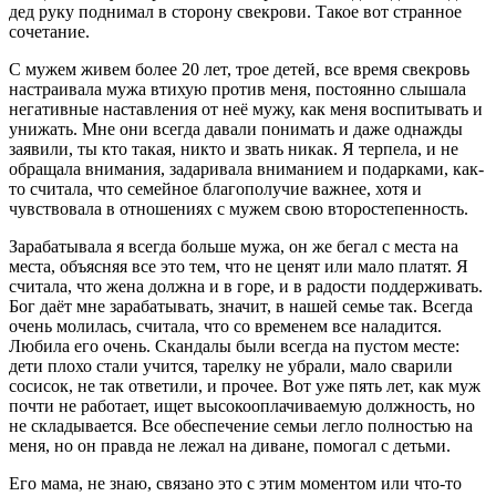
дед руку поднимал в сторону свекрови. Такое вот странное
сочетание.
С мужем живем более 20 лет, трое детей, все время свекровь
настраивала мужа втихую против меня, постоянно слышала
негативные наставления от неё мужу, как меня воспитывать и
унижать. Мне они всегда давали понимать и даже однажды
заявили, ты кто такая, никто и звать никак. Я терпела, и не
обращала внимания, задаривала вниманием и подарками, как-
то считала, что семейное благополучие важнее, хотя и
чувствовала в отношениях с мужем свою второстепенность.
Зарабатывала я всегда больше мужа, он же бегал с места на
места, объясняя все это тем, что не ценят или мало платят. Я
считала, что жена должна и в горе, и в радости поддерживать.
Бог даёт мне зарабатывать, значит, в нашей семье так. Всегда
очень молилась, считала, что со временем все наладится.
Любила его очень. Скандалы были всегда на пустом месте:
дети плохо стали учится, тарелку не убрали, мало сварили
сосисок, не так ответили, и прочее. Вот уже пять лет, как муж
почти не работает, ищет высокооплачиваемую должность, но
не складывается. Все обеспечение семьи легло полностью на
меня, но он правда не лежал на диване, помогал с детьми.
Его мама, не знаю, связано это с этим моментом или что-то