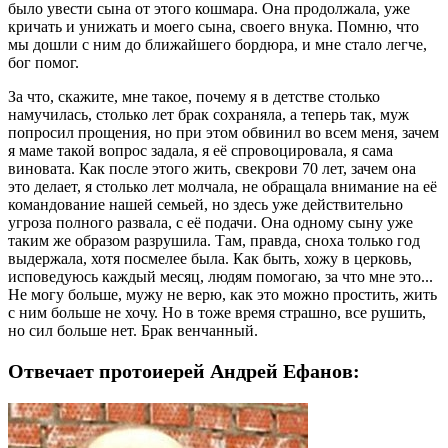
было увести сына от этого кошмара. Она продолжала, уже
кричать и унижать и моего сына, своего внука. Помню, что
мы дошли с ним до ближайшего бордюра, и мне стало легче,
бог помог.
За что, скажите, мне такое, почему я в детстве столько
намучилась, столько лет брак сохраняла, а теперь так, муж
попросил прощения, но при этом обвинил во всем меня, зачем
я маме такой вопрос задала, я её спровоцировала, я сама
виновата. Как после этого жить, свекрови 70 лет, зачем она
это делает, я столько лет молчала, не обращала внимание на её
командование нашей семьей, но здесь уже действительно
угроза полного развала, с её подачи. Она одному сыну уже
таким же образом разрушила. Там, правда, сноха только год
выдержала, хотя посмелее была. Как быть, хожу в церковь,
исповедуюсь каждый месяц, людям помогаю, за что мне это...
Не могу больше, мужу не верю, как это можно простить, жить
с ним больше не хочу. Но в тоже время страшно, все рушить,
но сил больше нет. Брак венчанный.
Отвечает протоиерей Андрей Ефанов: