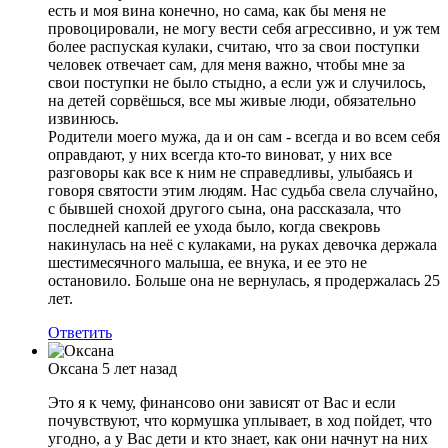
есть и моя вина конечно, но сама, как бы меня не
провоцировали, не могу вести себя агрессивно, и уж тем
более распуская кулаки, считаю, что за свои поступки
человек отвечает сам, для меня важно, чтобы мне за
свои поступки не было стыдно, а если уж и случилось,
на детей сорвёшься, все мы живые люди, обязательно
извинюсь.
Родители моего мужа, да и он сам - всегда и во всем себя
оправдают, у них всегда кто-то виноват, у них все
разговоры как все к ним не справедливы, улыбаясь и
говоря святости этим людям. Нас судьба свела случайно,
с бывшей снохой другого сына, она рассказала, что
последней каплей ее ухода было, когда свекровь
накинулась на неё с кулаками, на руках девочка держала
шестимесячного малыша, ее внука, и ее это не
остановило. Больше она не вернулась, я продержалась 25
лет.
Ответить
Оксана
5 лет назад
Это я к чему, финансово они зависят от Вас и если
почувствуют, что кормушка уплывает, в ход пойдет, что
угодно, а у Вас дети и кто знает, как они начнут на них