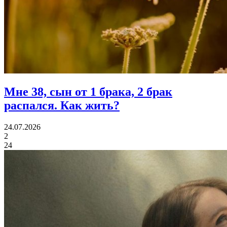
Мне 38, сын от 1 брака, 2 брак
распался.
Как жить?
24.07.2026
2
24