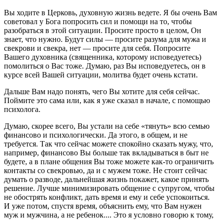
Вы ходите в Церковь, духовную жизнь ведете. Я бы очень Вам
советовал у Бога попросить сил и помощи на то, чтобы
разобраться в этой ситуации. Просите просто в целом, Он
знает, что нужно. Будут силы — просите разума для мужа и
свекрови и свекра, нет — просите для себя. Попросите
Вашего духовника (священника, которому исповедуетесь)
помолиться о Вас тоже. Думаю, раз Вы исповедуетесь, он в
курсе всей Вашей ситуации, молитва будет очень кстати.
Дальше Вам надо понять, чего Вы хотите для себя сейчас.
Поймите это сама или, как я уже сказал в начале, с помощью
психолога.
Думаю, скорее всего, Вы устали на себе «тянуть» всю семью
финансово и психологически. Да этого, в общем, и не
требуется. Так что сейчас можете спокойно сказать мужу, что,
например, финансово Вы больше так вкладываться в быт не
будете, а в плане общения Вы тоже можете как-то ограничить
контакты со свекровью, да и с мужем тоже. Не стоит сейчас
думать о разводе, дальнейшая жизнь покажет, какое принять
решение. Лучше минимизировать общение с супругом, чтобы
не обострять конфликт, дать время и ему и себе успокоиться.
И уже потом, спустя время, объяснить ему, что Вам нужен
муж и мужчина, а не ребенок.... Это я условно говорю к тому,