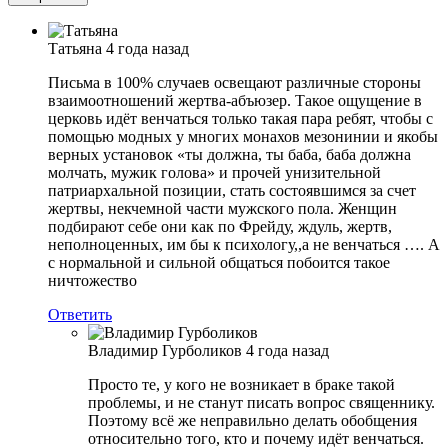
Татьяна
4 года назад
Письма в 100% случаев освещают различные стороны
взаимоотношений жертва-абъюзер. Такое ощущение в
церковь идёт венчаться только такая пара ребят, чтобы с
помощью модных у многих монахов мезонинии и якобы
верных установок «ты должна, ты баба, баба должна
молчать, мужик голова» и прочей унизительной
патриархальной позиции, стать состоявшимся за счет
жертвы, некчемной части мужского пола. Женщин
подбирают себе они как по Фрейду, ждуль, жертв,
неполноценных, им бы к психологу,,а не венчаться …. А
с нормальной и сильной общаться побоится такое
ничтожество
Ответить
Владимир Гурболиков
4 года назад
Просто те, у кого не возникает в браке такой
проблемы, и не станут писать вопрос священнику.
Поэтому всё же неправильно делать обобщения
относительно того, кто и почему идёт венчаться.