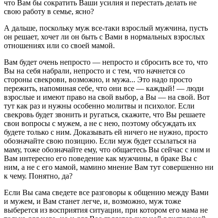
что Вам бы сократить Ваши усилия и перестать делать не
свою работу в семье, ясно?
А дальше, поскольку муж все-таки взрослый мужчина, пусть
он решает, хочет ли он быть с Вами в нормальных взрослых
отношениях или со своей мамой.
Вам будет очень непросто — непросто и сбросить все то, что
Вы на себя набрали, непросто и с тем, что начнется со
стороны свекрови, возможно, и мужа... Это надо просто
пережить, напоминая себе, что они все — каждый! — люди
взрослые и имеют право на свой выбор, а Вы — на свой. Вот
тут как раз и нужны особенно молитвы и психолог. Если
свекровь будет звонить и ругаться, скажите, что Вы решаете
свои вопросы с мужем, а не с нею, поэтому обсуждать их
будете только с ним. Доказывать ей ничего не нужно, просто
обозначайте свою позицию. Если муж будет ссылаться на
маму, тоже обозначайте ему, что общаетесь Вы сейчас с ним и
Вам интересно его поведение как мужчины, в браке Вы с
ним, а не с его мамой, мамино мнение Вам тут совершенно ни
к чему. Понятно, да?
Если Вы сама сведете все разговоры к общению между Вами
и мужем, и Вам станет легче, и, возможно, муж тоже
выберется из восприятия ситуации, при котором его мама не