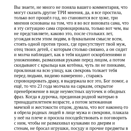
Вы знаете, не много не поняла вашего комментария, что
могут сказать другие ТРИ мнения, да, я все простила,
только вот прошёл год, но становится все хуже, три
мнения основаны на том, что я во все виновата сама, что
я эту ситуацию сама спровоцировала, только вот чем, вы
не представляете, каково это, после стольких лет,
угождая всем этим людям, в буквальном смысле всем,
стоять одной против троих, где присутствует твой муж,
отец твоих детей, с которым столько связано, а он сидит
и молча наблюдает, как в тебя кидают оскорблениями и
унижениями, размахивая руками перед лицом, а потом
скидывают с крыльца как котёнка, чуть ли не пинками,
проклиная на всю улицу, как свекровь толкает тебя
перед людьми, видимо намеренно , стараясь
спровоцировать драку, я выдержала все это, Бог помог, а
ещё, то что 23 года молчала на сарказм, открытое
пренебрежение в виде неуместных шуточек и обидных
фраз. Когда я дурочка, преданная родной матерью в
тринадцатилетнем возрасте, а потом затюканная
мачехой и жестокости отцом, думала, что вот наконец-то
я обрела родных людей в лице мужа и свекрови, плакала
у неё на плече и просила посодействовать и поговорить
с ним, чтобы не размахивал кулаками по дверям и
стенам, не бросал игрушки, посуду и прочие предметы в