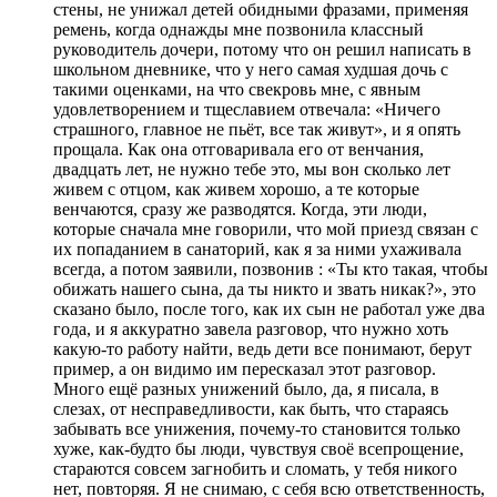
стены, не унижал детей обидными фразами, применяя
ремень, когда однажды мне позвонила классный
руководитель дочери, потому что он решил написать в
школьном дневнике, что у него самая худшая дочь с
такими оценками, на что свекровь мне, с явным
удовлетворением и тщеславием отвечала: «Ничего
страшного, главное не пьёт, все так живут», и я опять
прощала. Как она отговаривала его от венчания,
двадцать лет, не нужно тебе это, мы вон сколько лет
живем с отцом, как живем хорошо, а те которые
венчаются, сразу же разводятся. Когда, эти люди,
которые сначала мне говорили, что мой приезд связан с
их попаданием в санаторий, как я за ними ухаживала
всегда, а потом заявили, позвонив : «Ты кто такая, чтобы
обижать нашего сына, да ты никто и звать никак?», это
сказано было, после того, как их сын не работал уже два
года, и я аккуратно завела разговор, что нужно хоть
какую-то работу найти, ведь дети все понимают, берут
пример, а он видимо им пересказал этот разговор.
Много ещё разных унижений было, да, я писала, в
слезах, от несправедливости, как быть, что стараясь
забывать все унижения, почему-то становится только
хуже, как-будто бы люди, чувствуя своё всепрощение,
стараются совсем загнобить и сломать, у тебя никого
нет, повторяя. Я не снимаю, с себя всю ответственность,