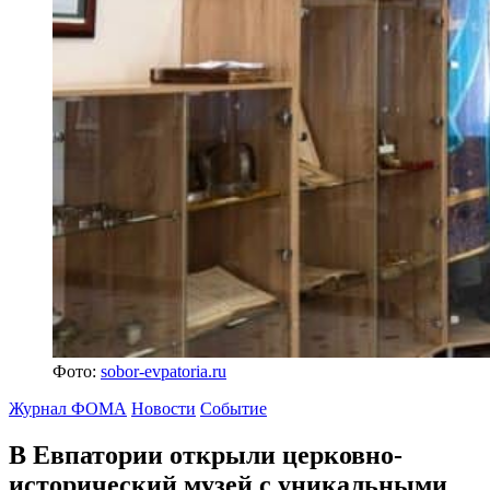
Фото:
sobor-evpatoria.ru
Журнал ФОМА
Новости
Событие
В Евпатории открыли церковно-
исторический музей
с уникальными