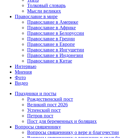
Толковый словарь
Мысли великих
Православие в мире
Православие в Америке
Православие в Африке
Православие в Белоруссии
Православие в Греции
Православие в Европе
Православие в Ингушетии
Православие в Индонезии
Православие в Китае
Интервью
Мнения
Фото
Видео
Праздники и посты
Рождественский пост
Великий пост 2026
Успенский пост
Петров пост
Пост для беременных и болящих
Вопросы священнику
Вопросы священнику о вере и благочестии
Вопросы священнику о венчании и свадьбе