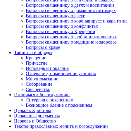
Вопросы священнику о детях и воспитании
Вопросы священнику о домашних питомцах
Вопросы священнику о грехе
Вопросы священнику о коронавирусе и карантине
Вопросы священнику о конфликтах
Вопросы священнику о Крещении
Вопросы священнику о любви и отношениях
Вопросы священнику о медицине и здоровье
Вопросы о храме
Таинства и обряды
Крещение
Причастие
Исповедь и покаяние
Отпевание, поминовение усопших
Миропомазание
Соборование
Священство
Готовимся к богослужению
Литургия с пояснением
Всенощное бдение с пояснением
Церковь Христова
Церковные документы
Церковь и Общество
Тексты православных молитв и богослужений