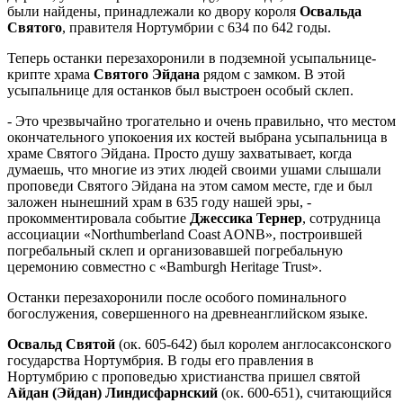
были найдены, принадлежали ко двору короля
Освальда
Святого
, правителя Нортумбрии с 634 по 642 годы.
Теперь останки перезахоронили в подземной усыпальнице-
крипте храма
Святого Эйдана
рядом с замком. В этой
усыпальнице для останков был выстроен особый склеп.
- Это чрезвычайно трогательно и очень правильно, что местом
окончательного упокоения их костей выбрана усыпальница в
храме Святого Эйдана. Просто душу захватывает, когда
думаешь, что многие из этих людей своими ушами слышали
проповеди Святого Эйдана на этом самом месте, где и был
заложен нынешний храм в 635 году нашей эры, -
прокомментировала событие
Джессика Тернер
, сотрудница
ассоциации «Northumberland Coast AONB», построившей
погребальный склеп и организовавшей погребальную
церемонию совместно с «Bamburgh Heritage Trust».
Останки перезахоронили после особого поминального
богослужения, совершенного на древнеанглийском языке.
Освальд Святой
(ок. 605-642) был королем англосаксонского
государства Нортумбрия. В годы его правления в
Нортумбрию с проповедью христианства пришел святой
Айдан (Эйдан) Линдисфарнский
(ок. 600-651), считающийся