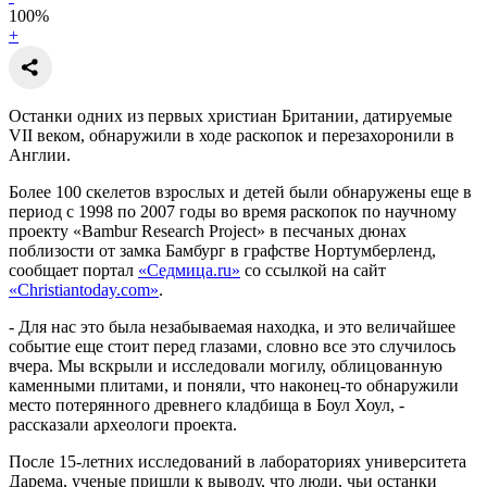
100
%
+
Останки одних из первых христиан Британии, датируемые
VII веком, обнаружили в ходе раскопок и перезахоронили в
Англии.
Более 100 скелетов взрослых и детей были обнаружены еще в
период с 1998 по 2007 годы во время раскопок по научному
проекту «Bambur Research Project» в песчаных дюнах
поблизости от замка Бамбург в графстве Нортумберленд,
сообщает портал
«Седмица.ru»
со ссылкой на сайт
«Christiantoday.com»
.
- Для нас это была незабываемая находка, и это величайшее
событие еще стоит перед глазами, словно все это случилось
вчера. Мы вскрыли и исследовали могилу, облицованную
каменными плитами, и поняли, что наконец-то обнаружили
место потерянного древнего кладбища в Боул Хоул, -
рассказали археологи проекта.
После 15-летних исследований в лабораториях университета
Дарема, ученые пришли к выводу, что люди, чьи останки