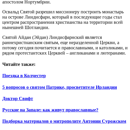
апостолом Нортумбрии.
Освальд Святой разрешил миссионеру построить монастырь
на острове Линдисфарн, который в последующие годы стал
центром распространения христианства на территории всей
нынешней Шотландии.
Святой Айдан (Эйдан) Линдисфарнский является
раннехристианским святым, еще неразделенной Церкви, а
потому сегодня почитается и православными, и католиками, и
рядом протестантских Церквей – англиканами и лютеранами.
Читайте также:
Поездка в Колчестер
5 вопросов о святом Патрике, просветителе Ирландии
Доктор Свифт
Русские на Западе: как живут православные?
Подборка материалов о митрополите Антонии Сурожском