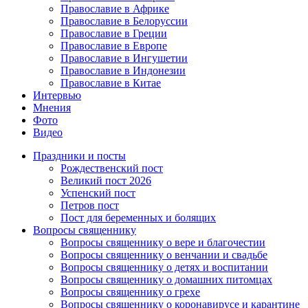
Православие в Африке
Православие в Белоруссии
Православие в Греции
Православие в Европе
Православие в Ингушетии
Православие в Индонезии
Православие в Китае
Интервью
Мнения
Фото
Видео
Праздники и посты
Рождественский пост
Великий пост 2026
Успенский пост
Петров пост
Пост для беременных и болящих
Вопросы священнику
Вопросы священнику о вере и благочестии
Вопросы священнику о венчании и свадьбе
Вопросы священнику о детях и воспитании
Вопросы священнику о домашних питомцах
Вопросы священнику о грехе
Вопросы священнику о коронавирусе и карантине