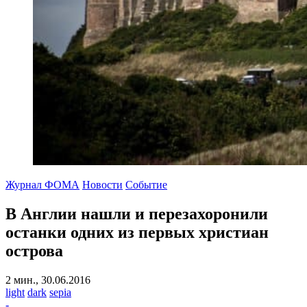
Журнал ФОМА
Новости
Событие
В Англии нашли и перезахоронили
останки одних из первых христиан
острова
2 мин., 30.06.2016
light
dark
sepia
-