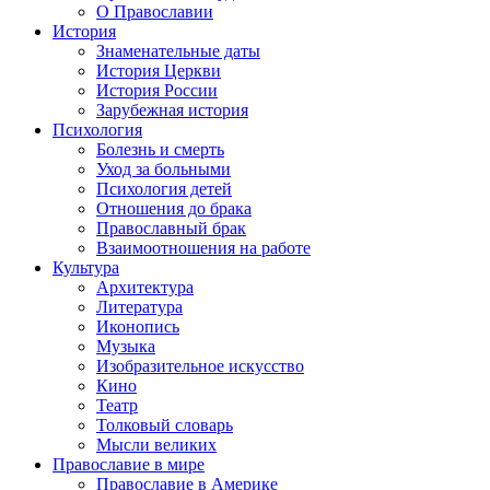
О Православии
История
Знаменательные даты
История Церкви
История России
Зарубежная история
Психология
Болезнь и смерть
Уход за больными
Психология детей
Отношения до брака
Православный брак
Взаимоотношения на работе
Культура
Архитектура
Литература
Иконопись
Музыка
Изобразительное искусство
Кино
Театр
Толковый словарь
Мысли великих
Православие в мире
Православие в Америке