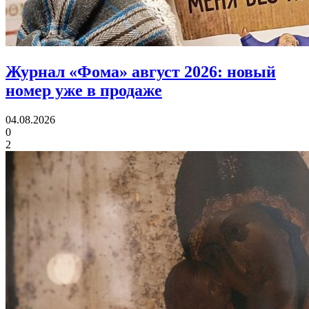
Журнал «Фома» август 2026:
новый
номер уже в продаже
04.08.2026
0
2