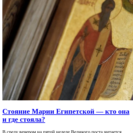
Стояние Марии Египетской
— кто она
и где стояла?
В среду вечером на пятой неделе Великого поста читается