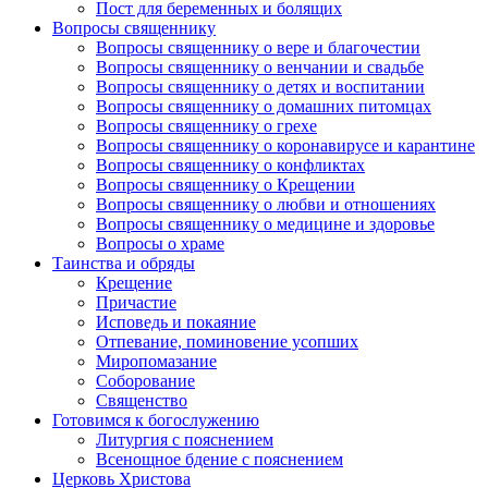
Пост для беременных и болящих
Вопросы священнику
Вопросы священнику о вере и благочестии
Вопросы священнику о венчании и свадьбе
Вопросы священнику о детях и воспитании
Вопросы священнику о домашних питомцах
Вопросы священнику о грехе
Вопросы священнику о коронавирусе и карантине
Вопросы священнику о конфликтах
Вопросы священнику о Крещении
Вопросы священнику о любви и отношениях
Вопросы священнику о медицине и здоровье
Вопросы о храме
Таинства и обряды
Крещение
Причастие
Исповедь и покаяние
Отпевание, поминовение усопших
Миропомазание
Соборование
Священство
Готовимся к богослужению
Литургия с пояснением
Всенощное бдение с пояснением
Церковь Христова