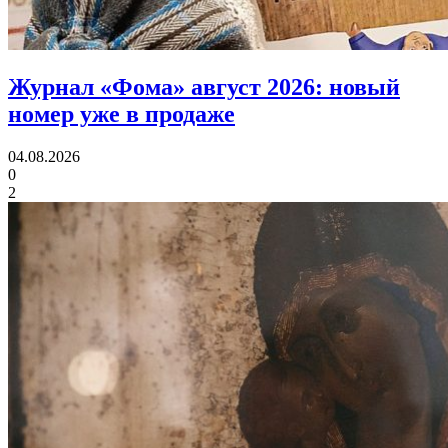
Журнал «Фома» август 2026:
новый
номер уже в продаже
04.08.2026
0
2