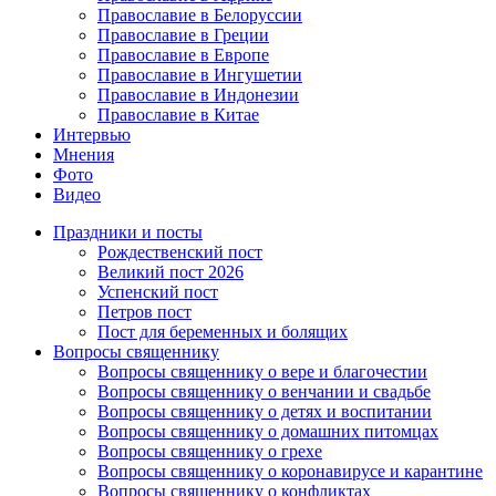
Православие в Белоруссии
Православие в Греции
Православие в Европе
Православие в Ингушетии
Православие в Индонезии
Православие в Китае
Интервью
Мнения
Фото
Видео
Праздники и посты
Рождественский пост
Великий пост 2026
Успенский пост
Петров пост
Пост для беременных и болящих
Вопросы священнику
Вопросы священнику о вере и благочестии
Вопросы священнику о венчании и свадьбе
Вопросы священнику о детях и воспитании
Вопросы священнику о домашних питомцах
Вопросы священнику о грехе
Вопросы священнику о коронавирусе и карантине
Вопросы священнику о конфликтах