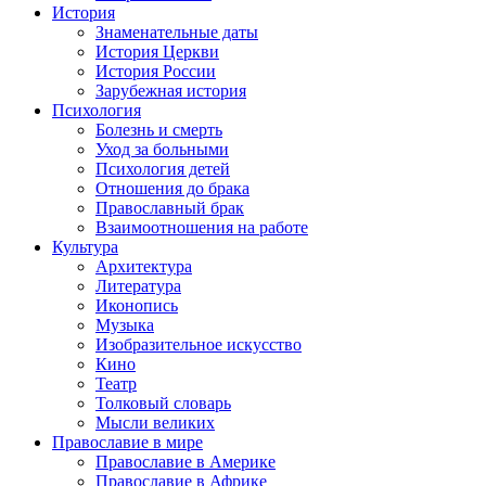
История
Знаменательные даты
История Церкви
История России
Зарубежная история
Психология
Болезнь и смерть
Уход за больными
Психология детей
Отношения до брака
Православный брак
Взаимоотношения на работе
Культура
Архитектура
Литература
Иконопись
Музыка
Изобразительное искусство
Кино
Театр
Толковый словарь
Мысли великих
Православие в мире
Православие в Америке
Православие в Африке