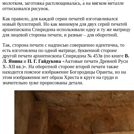
молотком, заготовка расплющивалась, а на мягком металле
оттискивался рисунок.
Как правило, для каждой серии печатей изготавливался
новый буллотирий. Но как минимум для двух серий печатей
архиепископа Спиридона использовали одну и ту же матрицу
для лицевой стороны печати, и разные – для оборотной.
Так, сторона печати с надписью совершенно идентична, то
есть изготовлена по одной матрице, буквенной стороне
другой печати архиепископа Спиридона № 453в (по книге
В.
Л. Янина
и
П. Г. Гайдукова
«Актовые печати Древней Руси
X–XII вв.)». На оборотной стороне второй печати также
находится поясное изображение Богородицы Оранты, но на
этом изображении нет образа Христа в круге на груди и
значительно хуже прорисованы детали.