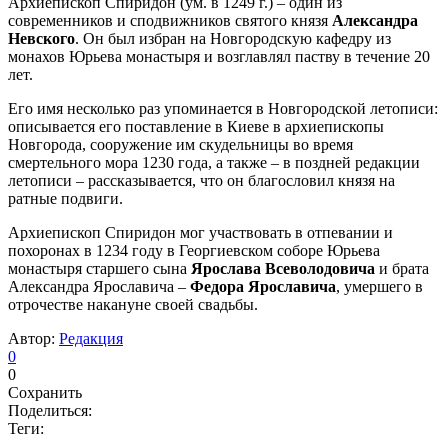
Архиепископ Спиридон (ум. в 1249 г.) – один из
современников и сподвижников святого князя
Александра
Невского
. Он был избран на Новгородскую кафедру из
монахов Юрьева монастыря и возглавлял паству в течение 20
лет.
Его имя несколько раз упоминается в Новгородской летописи:
описывается его поставление в Киеве в архиепископы
Новгорода, сооружение им скудельницы во время
смертельного мора 1230 года, а также – в поздней редакции
летописи – рассказывается, что он благословил князя на
ратные подвиги.
Архиепископ Спиридон мог участвовать в отпевании и
похоронах в 1234 году в Георгиевском соборе Юрьева
монастыря старшего сына
Ярослава Всеволодовича
и брата
Александра Ярославича –
Федора Ярославича
, умершего в
отрочестве накануне своей свадьбы.
Автор:
Редакция
0
0
Сохранить
Поделиться:
Теги: