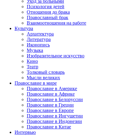
Уход за больными
Психология детей
Отношения до брака
Православный брак
Взаимоотношения на работе
Культура
Архитектура
Литература
Иконопись
Музыка
Изобразительное искусство
Кино
Театр
Толковый словарь
Мысли великих
Православие в мире
Православие в Америке
Православие в Африке
Православие в Белоруссии
Православие в Греции
Православие в Европе
Православие в Ингушетии
Православие в Индонезии
Православие в Китае
Интервью