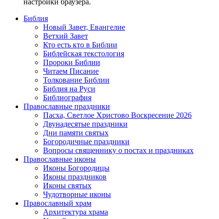
настройки браузера.
Библия
Новый Завет, Евангелие
Ветхий Завет
Кто есть кто в Библии
Библейская текстология
Пророки Библии
Читаем Писание
Толкование Библии
Библия на Руси
Библиография
Православные праздники
Пасха, Светлое Христово Воскресение 2026
Двунадесятые праздники
Дни памяти святых
Богородичные праздники
Вопросы священнику о постах и праздниках
Православные иконы
Иконы Богородицы
Иконы праздников
Иконы святых
Чудотворные иконы
Православный храм
Архитектура храма