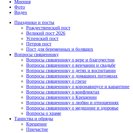
Мнения
Фото
Видео
Праздники и посты
Рождественский пост
Великий пост 2026
Успенский пост
Петров пост
Пост для беременных и болящих
Вопросы священнику
Вопросы священнику о вере и благочестии
Вопросы священнику о венчании и свадьбе
Вопросы священнику о детях и воспитании
Вопросы священнику о домашних питомцах
Вопросы священнику о грехе
Вопросы священнику о коронавирусе и карантине
Вопросы священнику о конфликтах
Вопросы священнику о Крещении
Вопросы священнику о любви и отношениях
Вопросы священнику о медицине и здоровье
Вопросы о храме
Таинства и обряды
Крещение
Причастие