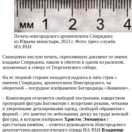
Печать новгородского архиепископа Спиридона
из Юрьева монастыря, 2023 г. Фото: пресс-служба
ИА РАН
Свинцовую вислую печать, скреплявшую документ от имени
владыки Спиридона, нашли в обители в одном из раскопов,
заложенных к северу от Георгиевского собора.
На ее лицевой стороне находится надпись в пять строк с
именем Спиридона, архиепископа Новгородского, на
оборотной – погрудное изображение Богородицы «Знамение».
– Композиция отличается свободой построения, изяществом
пропорций фигуры Богоматери с воздетыми руками, четкими
и уверенными деталировками одежд, свободой обращения с
формой – это заметно по небольшому диску на груди женской
фигуры, в котором изображен
Христос Эммануил
с
крестчатым нимбом, – отметил руководитель Новгородского
архитектурно-археологического отряда ИА РАН
Владимир