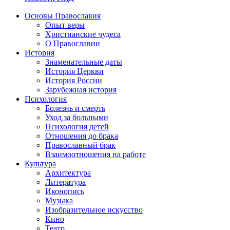
Основы Православия
Опыт веры
Христианские чудеса
О Православии
История
Знаменательные даты
История Церкви
История России
Зарубежная история
Психология
Болезнь и смерть
Уход за больными
Психология детей
Отношения до брака
Православный брак
Взаимоотношения на работе
Культура
Архитектура
Литература
Иконопись
Музыка
Изобразительное искусство
Кино
Театр