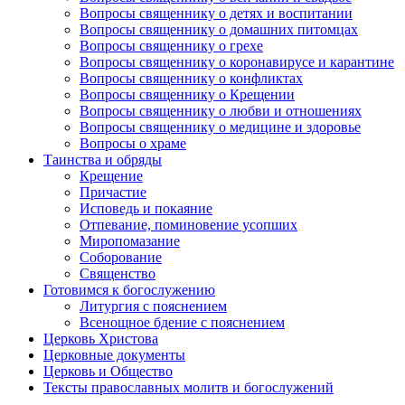
Вопросы священнику о детях и воспитании
Вопросы священнику о домашних питомцах
Вопросы священнику о грехе
Вопросы священнику о коронавирусе и карантине
Вопросы священнику о конфликтах
Вопросы священнику о Крещении
Вопросы священнику о любви и отношениях
Вопросы священнику о медицине и здоровье
Вопросы о храме
Таинства и обряды
Крещение
Причастие
Исповедь и покаяние
Отпевание, поминовение усопших
Миропомазание
Соборование
Священство
Готовимся к богослужению
Литургия с пояснением
Всенощное бдение с пояснением
Церковь Христова
Церковные документы
Церковь и Общество
Тексты православных молитв и богослужений