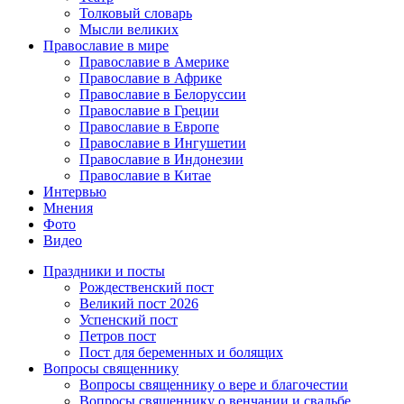
Толковый словарь
Мысли великих
Православие в мире
Православие в Америке
Православие в Африке
Православие в Белоруссии
Православие в Греции
Православие в Европе
Православие в Ингушетии
Православие в Индонезии
Православие в Китае
Интервью
Мнения
Фото
Видео
Праздники и посты
Рождественский пост
Великий пост 2026
Успенский пост
Петров пост
Пост для беременных и болящих
Вопросы священнику
Вопросы священнику о вере и благочестии
Вопросы священнику о венчании и свадьбе