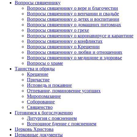
Вопросы священнику
Вопросы священнику о вере и благочестии
Вопросы священнику о венчании и свадьбе
Вопросы священнику о детях и воспитании
Вопросы священнику о домашних питомцах
Вопросы священнику о грехе
Вопросы священнику о коронавирусе и карантине
Вопросы священнику о конфликтах
Вопросы священнику о Крещении
Вопросы священнику о любви и отношениях
Вопросы священнику о медицине и здоровье
Вопросы о храме
Таинства и обряды
Крещение
Причастие
Исповедь и покаяние
Отпевание, поминовение усопших
Миропомазание
Соборование
Священство
Готовимся к богослужению
Литургия с пояснением
Всенощное бдение с пояснением
Церковь Христова
Церковные документы