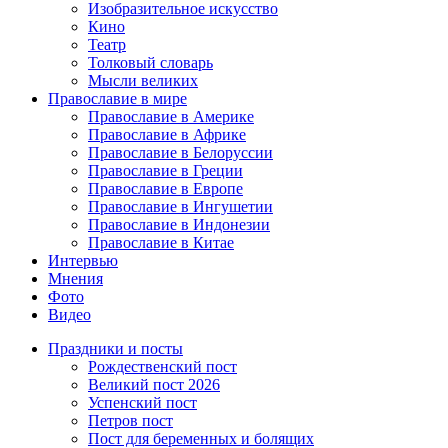
Изобразительное искусство
Кино
Театр
Толковый словарь
Мысли великих
Православие в мире
Православие в Америке
Православие в Африке
Православие в Белоруссии
Православие в Греции
Православие в Европе
Православие в Ингушетии
Православие в Индонезии
Православие в Китае
Интервью
Мнения
Фото
Видео
Праздники и посты
Рождественский пост
Великий пост 2026
Успенский пост
Петров пост
Пост для беременных и болящих