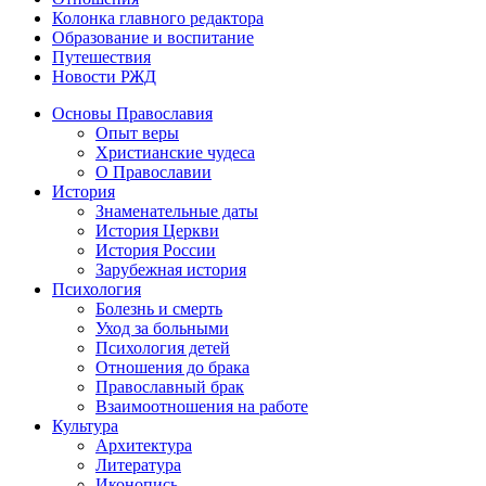
Колонка главного редактора
Образование и воспитание
Путешествия
Новости РЖД
Основы Православия
Опыт веры
Христианские чудеса
О Православии
История
Знаменательные даты
История Церкви
История России
Зарубежная история
Психология
Болезнь и смерть
Уход за больными
Психология детей
Отношения до брака
Православный брак
Взаимоотношения на работе
Культура
Архитектура
Литература
Иконопись