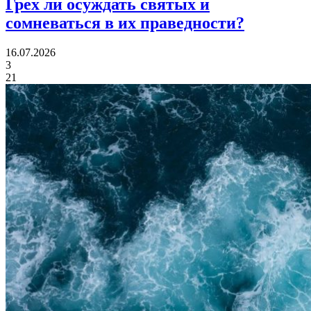
Грех ли
осуждать святых и
сомневаться в их праведности?
16.07.2026
3
21