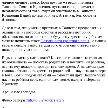
личное мнение таково. Если друг мужа решил принять
Таинство Святого Крещения, пусть он его принимает в
независимости от того, будет он участвовать в Таинстве
Крещения Вашей дочери или нет. А там как благословит
батюшка.
Дело в том, что участие крестных в Таинстве предваряет их
оглашение, на котором крестным рассказывают об их
обязанностях по отношению к будущему крестнику (об этом
можете почитать текст
Обязанности крестного папы
), о нашей
вере, о смысле Таинства, для того чтобы они ответственно
подходили к участию в нём.
Ведь как часто у нас бывает? Крестные считают что главная
их обязанность — помогать родителям в воспитании ребенка,
дарить ему подарки, проводить с ним время. А на самом деле
главная обязанность крестных родителей — научить дитя вере
в Бога. Вот и подумайте сами — сможет ли друг Вашего мужа
научить ребёнка вере, если он сам только входит в Церковь
Христову…
Храни Вас Господь!
Фото автора
Tatiana Syrikova
:
Pexels