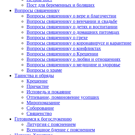
Пост для беременных и болящих
Вопросы священнику
Вопросы священнику о вере и благочестии
Вопросы священнику о венчании и свадьбе
Вопросы священнику о детях и воспитании
Вопросы священнику о домашних питомцах
Вопросы священнику о грехе
Вопросы священнику о коронавирусе и карантине
Вопросы священнику о конфликтах
Вопросы священнику о Крещении
Вопросы священнику о любви и отношениях
Вопросы священнику о медицине и здоровье
Вопросы о храме
Таинства и обряды
Крещение
Причастие
Исповедь и покаяние
Отпевание, поминовение усопших
Миропомазание
Соборование
Священство
Готовимся к богослужению
Литургия с пояснением
Всенощное бдение с пояснением