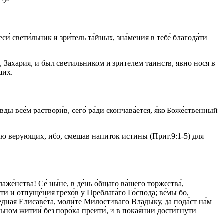
и́ свети́льник и зри́тель та́йных, зна́мения в тебе́ благода́ти
ахария, и был светильником и зрителем таинств, явно нося в
ших.
вды все́м раствори́в, сего́ ра́ди скончава́ется, я́ко Боже́ственный
ю верующих, ибо, смешав напиток истины (Прит.9:1-5) для
́нства! Се́ ны́не, в де́нь о́бщаго ва́шего торжества́,
ти и отпуще́ния грехо́в у Преблага́го Го́спода; ве́мы бо,
́ведная Елисаве́та, моли́те Ми́лостиваго Влады́ку, да пода́ст на́м
ельном житии́ без поро́ка преити́, и в покая́нии дости́гнути