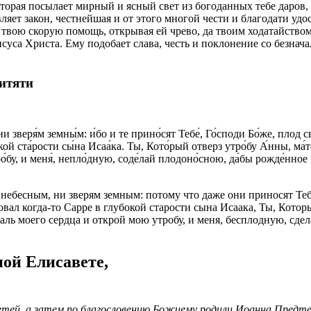
которая посылает мирный и ясный свет из богоданных тебе даров
ет закон, честнейшая и от этого многой чести и благодати удос
 твою скорую помощь, открывая ей чрево, да твоим ходатайством
исуса Христа. Ему подобает слава, честь и поклонение со безн
итяти
 зверя́м земны́м: и́бо и те прино́сят Тебе́, Го́споди Бо́же, плод св
кой ста́рости сы́на Исаа́ка. Ты, Кото́рый отверз утро́бу А́нны, ма́
ро́бу, и меня́, непло́дную, соде́лай плодоно́сною, да́бы рожде́нное
ебесным, ни зверям земным: потому что даже они приносят Тебе
овал когда-то Сарре в глубокой старости сына Исаака, Ты, Кото
ль моего сердца и открой мою утробу, и меня, бесплодную, сдела
ой Елисавете,
етей, а затем по благословению Божиему родили Иоанна Предте