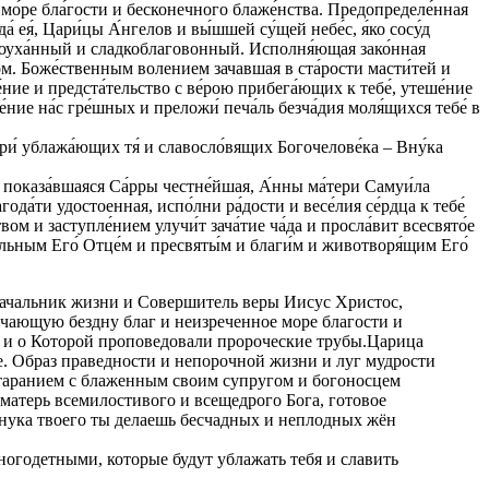
ное мо́ре бла́гости и бесконечного блаже́нства. Предопределе́нная
я́, Цари́цы А́нгелов и вы́шшей су́щей небе́с, я́ко сосу́д
лагоуха́нный и сладкоблаговонный. Исполня́ющая зако́нная
ом. Боже́ственным волением зачавшая в ста́рости масти́тей и
ние и предста́тельство с ве́рою прибега́ющих к тебе́, утеше́ние
ие на́с гре́шных и преложи́ печа́ль безча́дия моля́щихся тебе́ в
вори́ ублажа́ющих тя́ и славосло́вящих Богочелове́ка – Вну́ка
ий, показа́вшаяся Са́рры честне́йшая, А́нны ма́тери Самуи́ла
года́ти удостоенная, испо́лни ра́дости и весе́лия се́рдца к тебе́
вом и заступле́нием улучи́т зача́тие ча́да и просла́вит всесвято́е
ача́льным Его́ Отце́м и пресвяты́м и благи́м и животворя́щим Его́
Начальник жизни и Совершитель веры Иисус Христос,
очающую бездну благ и неизреченное море благости и
и и о Которой проповедовали пророческие трубы.Царица
е. Образ праведности и непорочной жизни и луг мудрости
таранием с блаженным своим супругом и богоносцем
матерь всемилостивого и всещедрого Бога, готовое
Внука твоего ты делаешь бесчадных и неплодных жён
ногодетными, которые будут ублажать тебя и славить