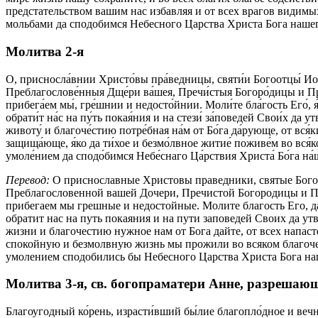
предстательством вашим нас избавляя и от всех врагов видим
мольбами да сподобимся Небесного Царства Христа Бога нашего
Молитва 2‑я
О, присносла́внии Христо́вы пра́ведницы, святи́и Богоотцы́ Иоак
Преблагослове́нныя Дще́ри ва́шея, Пречи́стыя Богоро́дицы и При
прибега́ем мы́, гре́шнии и недосто́йнии. Моли́те бла́гость Его́, я
обрати́т на́с на пу́ть покая́ния и на стези́ за́поведей Свои́х да у
животу́ и благоче́стию потре́бная на́м от Бо́га да́рующе, от вся́
защища́юще, я́ко да ти́хое и безмо́лвное житие́ поживе́м во вся́к
умоле́нием да сподо́бимся Небе́снаго Ца́рствия Христа́ Бо́га на́ш
Перевод:
О приснославные Христовы праведники, святые Богоо
Преблагословенной вашей Дочери, Пречистой Богородицы и П
прибегаем мы грешные и недостойные. Молите благость Его, д
обратит нас на путь покаяния и на пути заповедей Своих да у
жизни и благочестию нужное нам от Бога дайте, от всех напас
спокойную и безмолвную жизнь мы прожили во всяком благочес
умолением сподобились бы Небесного Царства Христа Бога наш
Молитва 3‑я, св. богопраматери Анне, разрешающ
Благоугодный ко́рень, израсти́вший бы́лие благопло́дное и веч