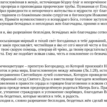
ра Благослове́нная в жена́х, источа́ющая бе́здну бла́г и неизрече́н
розре́ша и пропове́даша пророческие трубы́. Познанная от Плода́ е
О́браз пра́ведности и непорочного жи́тельства и му́дрости лу́г б
ким тща́нием со блаже́нным свои́м супру́гом и богоносцем Иоаким
. Прама́ти всемилостивого и всеще́драго Бо́га, гото́вое заступле́
азу́ющая безча́дных и непло́дных же́н благочадны, приими́ и моле́н
дия и, я́ко разреше́ние безпло́дия, безча́дных же́н благочадны сот
ая, посыла́ющая ми́рный и ти́хий све́т богода́нных в тебе́ дарова́н
 зако́н прославля́ет, честне́йшая и я́ко от сего́ многой че́сти и бла
вою́ ско́рую по́мощь, отверза́я е́й чре́во, да твои́м предста́тельст
та́. Ему́ же подоба́ет вся́кая сла́ва, че́сть и поклоне́ние со безн
вечноцветущее – препетую Богородицу, из Которой произошёл 
ток и река мира, Благословенную между жёнами (Лк.1:28), ист
ве несравненно Светлейшую лучей солнечных, Которую провидел
 избранный сосуд Святого Духа и вместилище благодати яснейше
веления в правости сердца и горящем благоговении и всяким с
дила прежде веков предопределённую родиться Матерь Бога. Пра
ебе, утешение страждущих и успокоение скорбящих, благодатью 
 бездетных, которые молятся к тебе, в радость.
лодия и, словно разрешение бесплодия, бездетных жён сделай м