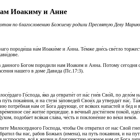
ам Иоакиму и Анне
 потом по благословению Божиему родили Пресвятую Деву Марию
наго породи́ша на́м Иоаки́ме и А́нна. Те́мже дне́сь све́тло торжест
Дави́дове.
данного Богом породили нам Иоаким и Анна. Потому сегодня св
сения нашего в доме Давида (Пс.17:3).
е́рдаго Го́спода, я́ко да отврати́т от на́с гне́в Сво́й, по дело́м
а пу́ть покая́ния, и на стези́ за́поведей Свои́х да утверди́т на́с. Т
тию потре́бная на́м от Бо́га да́рующе, от вся́ких напа́стей и бе́д 
 вре́менное сие́ житие́ преше́дше. в ве́чный дости́гнем поко́й, ид
хом, подоба́ет вся́кая сла́ва, че́сть и поклоне́ние во ве́ки веко́в.
ите Милосердного Господа, чтобы Он отвратил от нас Свой гнев
ратил бы нас, рабов Божьих (имена), на путь покаяния, и на п
е испросите, всё к жизни и благочестию нужное нам от Бога дар