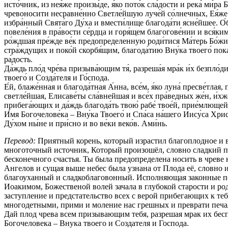
исто́чник, из нея́же произы́де, я́ко пото́к сла́дости и река́ ми́
чревоносити несравне́нно Светле́йшую луче́й со́лнечных, Ея́же п
избра́нный Свята́го Ду́ха и вмести́лище благода́ти ясне́йшее. 
повеле́ния в пра́вости се́рдца и горя́щем благогове́нии и вся́
ро́ждшая пре́жде ве́к предопределенную роди́тися Ма́терь Бо́жию
стра́ждущих и поко́й скорбя́щим, благода́тию Вну́ка твоего́ пок
ра́дость.
Да́ждь пло́д чре́ва призыва́ющим тя́, разреша́я мра́к и́х безпло́
твоего́ и Созда́теля и Го́спода.
Е́й, блаже́нная и благода́тная А́нна, все́м, я́ко луна́ пресве́тл
светле́йшая, Елисаве́ты сла́внейшая и все́х пра́ведных же́н, и́хже
прибега́ющих и да́ждь благода́ть твою́ рабе́ твое́й, прие́млющей т
И́мя Богочелове́ка – Вну́ка Твоего́ и Спа́са на́шего Иису́са Хрис
Ду́хом ны́не и при́сно и во ве́ки веко́в. Ами́нь.
Перевод:
Приятный корень, который израстил благоплодное и 
многоточный источник, Который произошёл, словно сладкий по
бесконечного счастья. Ты была предопределена носить в чре
Ангелов и сущая выше небес была узнана от Плода её, словно
благоуханный и сладкоблаговонный. Исполняющая законные по
Иоакимом, Божественой волей зачала в глубокой старости и ро
заступление и предстательство всех с верой прибегающих к т
многодетными, прими и моление нас грешных и преврати печаль
Дай плод чрева всем призывающим тебя, разрешая мрак их бесп
Богочеловека – Внука твоего и Создателя и Господа.