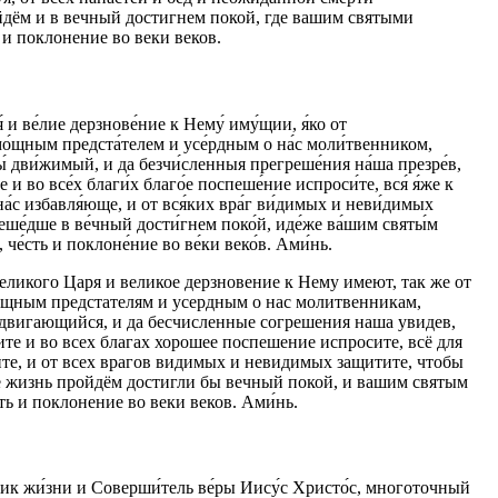
йдём и в вечный достигнем покой, где вашим святыми
и поклонение во веки веков.
 ве́лие дерзнове́ние к Нему́ иму́щии, я́ко от
о́щным предста́телем и усе́рдным о на́с моли́твенником,
 ны́ дви́жимый, и да безчи́сленныя прегреше́ния на́ша презре́в,
 и во все́х благи́х благо́е поспеше́ние испроси́те, вся́ я́же к
на́с избавля́юще, и от вся́ких вра́г ви́димых и неви́димых
преше́дше в ве́чный дости́гнем поко́й, иде́же ва́шим святы́м
че́сть и поклоне́ние во ве́ки веко́в. Ами́нь.
икого Царя и великое дерзновение к Нему имеют, так же от
ощным предстателям и усердным о нас молитвенникам,
адвигающийся, и да бесчисленные согрешения наша увидев,
те и во всех благах хорошее поспешение испросите, всё для
ите, и от всех врагов видимых и невидимых защитите, чтобы
ре жизнь пройдём достигли бы вечный покой, и вашим святым
 и поклонение во веки веков. Ами́нь.
ник жи́зни и Соверши́тель ве́ры Иису́с Христо́с, многоточный