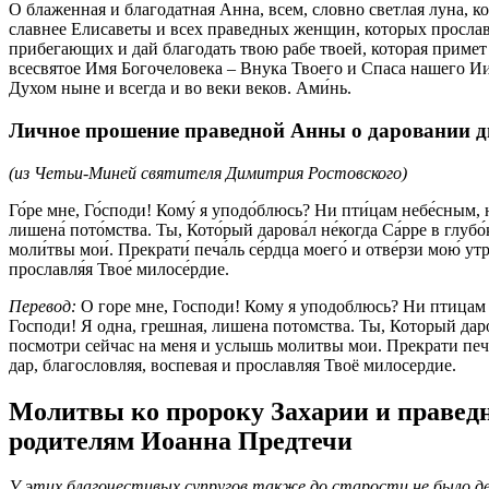
О блаженная и благодатная Анна, всем, словно светлая луна, 
славнее Елисаветы и всех праведных женщин, которых прославля
прибегающих и дай благодать твою рабе твоей, которая примет
всесвятое Имя Богочеловека – Внука Твоего и Спаса нашего И
Духом ныне и всегда и во веки веков. Ами́нь.
Личное прошение праведной Анны о даровании д
(из Четьи-Миней святителя Димитрия Ростовского)
Го́ре мне, Го́споди! Кому́ я уподо́блюсь? Ни пти́цам небе́сным, ни
лишена́ пото́мства. Ты, Кото́рый дарова́л не́когда Са́рре в глубо́
моли́твы мои́. Прекрати́ печа́ль се́рдца моего́ и отве́рзи мою́ ут
прославля́я Твое́ милосе́рдие.
Перевод:
О горе мне, Господи! Кому я уподоблюсь? Ни птицам н
Господи! Я одна, грешная, лишена потомства. Ты, Который дар
посмотри сейчас на меня и услышь молитвы мои. Прекрати печа
дар, благословляя, воспевая и прославляя Твоё милосердие.
Молитвы ко пророку Захарии и праведн
родителям Иоанна Предтечи
У этих благочестивых супругов также до старости не было д