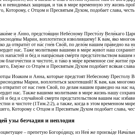
ых и невидимых защищая, и так в мире временную эту жизнь про
, Которому, с Отцом и Пресвятым Духом, подобает слава, честь 
и́ме и А́нно, предстоя́щии Небе́сному Престо́лу Вели́каго Царя́ и
сноде́вы Мари́и, воплоти́тися изво́лившему! К ва́м, я́ко многом
́ко да отврати́т от на́с гне́в Сво́й, по дело́м на́шим пра́ведно на
тверди́т на́с. Та́же моли́твами ва́шими в ми́ре живо́т на́ш сохрани́те
ких напа́стей и бе́д и напра́сныя сме́рти предста́тельством ва́шим 
ом благоче́стии и чистоте́, и та́ко в ми́ре вре́менное сие́ житие́ 
его, Ему́же со Отце́м и Пресвяты́м Ду́хом подоба́ет вся́кая сла́ва, 
тцы Иоаким и Анна, которые предстоят Небесному Престолу Вел
риснодевы Марии, воплотиться захотевший! К вам, как многом
а отвратит от нас гнев Свой, по делам нашим праведно на нас н
твердит нас. Также вашими молитвами в мире жизнь нашу сохрани
тей и бед и случайной смерти предстательством вашим нас избав
тии и чистоте (1Тим.2:2), а также, когда в этом временном ми
его, Которому с Отцом и Пресвятым Духом подобает слава, честь
ей узы безчадия и неплодия
ноцветущее – препетую Богоро́дицу, из Нея́ же произы́де Нача́ль