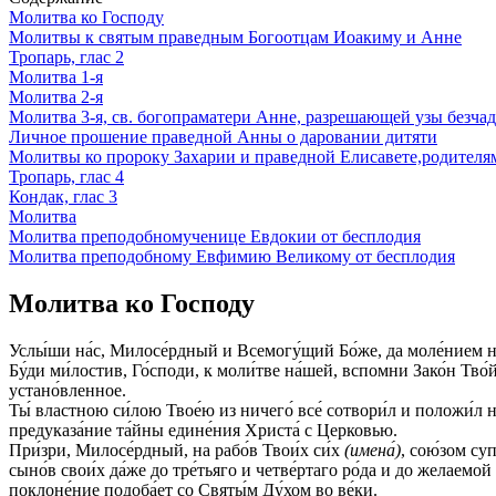
Молитва ко Господу
Молитвы к святым праведным Богоотцам Иоакиму и Анне
Тропарь, глас 2
Молитва 1‑я
Молитва 2‑я
Молитва 3‑я, св. богопраматери Анне, разрешающей узы безча
Личное прошение праведной Анны о даровании дитяти
Молитвы ко пророку Захарии и праведной Елисавете,родителя
Тропарь, глас 4
Кондак, глас 3
Молитва
Молитва преподобномученице Евдокии от бесплодия
Молитва преподобному Евфимию Великому от бесплодия
Молитва ко Господу
Услы́ши на́с, Милосе́рдный и Всемогу́щий Бо́же, да моле́нием на́
Бу́ди ми́лостив, Го́споди, к моли́тве на́шей, вспомни Зако́н Тв
устано́вленное.
Ты́ властною си́лою Твое́ю из ничего́ все́ сотвори́л и положи́л н
предуказа́ние та́йны едине́ния Христа́ с Церковью.
При́зри, Милосе́рдный, на рабо́в Твои́х си́х
(имена́)
, сою́зом су
сыно́в свои́х да́же до тре́тьяго и четве́ртаго ро́да и до желаемой
поклоне́ние подоба́ет со Святы́м Ду́хом во ве́ки.