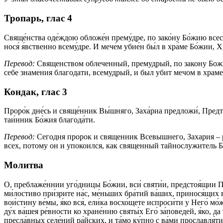
Тропарь, глас 4
Свяще́нства оде́ждою обложе́н прему́дре, по зако́ну Бо́жию всесож
нося́ я́вственно всему́дре. И мече́м убие́н бы́л в хра́ме Бо́жии, 
Перевод:
Священством облеченный, премудрый, по закону Божию
себе знамения благодати, всемудрый, и был убит мечом в храм
Кондак, глас 3
Проро́к дне́сь и свяще́нник Вы́шняго, Заха́риа предложи́, Предте́ч
таи́нник Бо́жия благода́ти.
Перевод:
Сегодня пророк и священник Всевышнего, Захария – р
всех, потому он и упокоился, как священный тайнослужитель 
Молитва
О, преблаже́ннии уго́дницы Бо́жии, вси́ святи́и, предстоя́щии П
ми́лостиво при́зрите на́с, ме́ньших бра́тий ва́ших, принося́щих в
вои́стину ве́мы, я́ко вся́, ели́ка восхо́щете испроси́ти у Него́ мо
ду́х ва́шея ре́вности ко хране́нию святы́х Его́ за́поведей, я́ко, 
пресла́вных селе́ний ра́йских, и та́мо ку́пно с ва́ми прославля́ти 