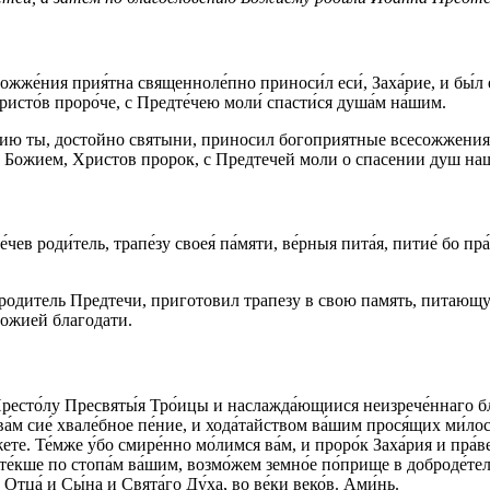
же́ния прия́тна священноле́пно приноси́л еси́, Заха́рие, и бы́л ес
Христо́в проро́че, с Предте́чею моли́ спасти́ся душа́м на́шим.
 ты, достойно святыни, приносил богоприятные всесожжения, З
е Божием, Христов пророк, с Предтечей моли о спасении душ на
ев роди́тель, трапе́зу своея́ па́мяти, ве́рныя пита́я, питие́ бо пра́
одитель Предтечи, приготовил трапезу в свою память, питающу
Божией благодати.
ресто́лу Пресвяты́я Тро́ицы и наслажда́ющиися неизрече́ннаго блаже
а́м сие́ хвале́бное пе́ние, и хода́тайством ва́шим прося́щих ми́лос
́жете. Те́мже у́бо смире́нно мо́лимся ва́м, и проро́к Заха́рия и пра
да те́кше по стопа́м ва́шим, возмо́жем земно́е по́прище в доброде́т
Отца́ и Сы́на и Свята́го Ду́ха, во ве́ки веко́в. Ами́нь.