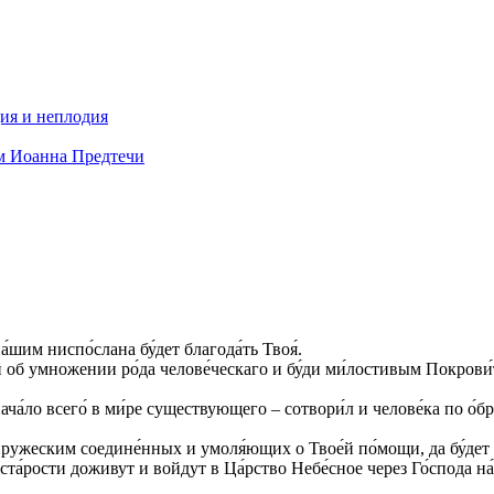
дия и неплодия
м Иоанна Предтечи
шим ниспо́слана бу́дет благода́ть Твоя́.
о́й об умножении ро́да челове́ческаго и бу́ди ми́лостивым Покров
ача́ло всего́ в ми́ре существующего – сотвори́л и челове́ка по о́б
пружеским соедине́нных и умоля́ющих о Твое́й по́мощи, да бу́дет на 
 ста́рости доживут и войдут в Ца́рство Небе́сное через Го́спода на́ш