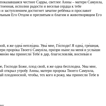
, показавшаяся честнее Сарры, светлее Анны – матери Самуила,
тоенная, исполни радости и веселья сердца к тебе
 и заступлением достигнет зачатие ребёнка и прославит
ачальным Его Отцом и пресвятым и благим и животворящим Его
ой, я же одна́ непло́дна. Увы́ мне, Го́споди! Я одна́, гре́шная,
тери проро́ка Твоего́ Самуи́ла, при́зри ны́не на меня́ и услы́ши
 мно́ю мы принесли́ Тебе́ в дар, благословля́я, воспева́я и
, Господи Боже, плод свой, я же одна бесплодна. Увы мне,
рый открыл утробу Анны, матери пророка Твоего Самуила,
й плодоносной, чтобы, тех кого я рожу, мы принесли Тебе в
чу.