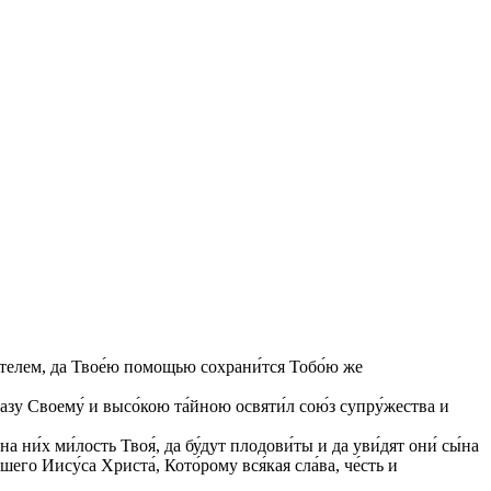
и́телем, да Твое́ю помощью сохрани́тся Тобо́ю же
разу Своему́ и высо́кою та́йною освяти́л сою́з супру́жества и
ни́х ми́лость Твоя́, да бу́дут плодови́ты и да уви́дят они́ сы́на
его Иису́са Христа́, Кото́рому вся́кая сла́ва, че́сть и