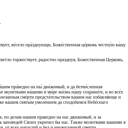
.
ву́ет, ве́село пра́зднующи, Боже́ственная це́рковь честну́ю ва́шу
етло торжествует, радостно празднуя, Божественная Церковь,
 на́шим пра́ведно на ны́ дви́жимый, и да безчи́сленная
а́же моли́твами ва́шими в ми́ре жи́знь на́шу сохрани́те, и во все́х
и внеза́пныя сме́рти предста́тельством ва́шим на́с избавля́юще и
е́же ва́шим святы́м умоле́нием да сподо́бимся Небе́снаго
, по делам нашим праведно на нас движимый, и за
уть заповедей Своих укрепил бы нас. Также молитвами вашими в
уя, от всех напастей и бед и неожиданной смерти