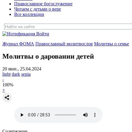
Православное богослужение
Читаем с детьми о вере
Все коллекции
Войти
Журнал ФОМА
Православный молитвослов
Молитвы о семье
Молитвы о даровании детей
20 мин., 25.04.2024
light
dark
sepia
-
100
%
+
Содержание