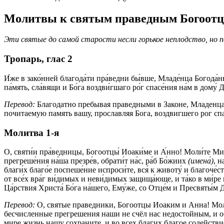
Молитвы к святым праведным Богоотц
Эти святые до самой старости несли горькое неплодство, но
Тропарь, глас 2
И́же в зако́нней благода́ти пра́ведни бы́вше, Младе́нца Богода́н
па́мять, сла́вящи и Бо́га воздви́гшаго ро́г спасе́ния на́м в дому́ 
Перевод:
Благодатно пребывая праведными в Законе, Младенца 
почитаемую память вашу, прославляя Бога, воздвигшего рог спа
Молитва 1‑я
О, святи́и пра́ведницы, Богоотцы́ Иоаки́ме и А́нно! Моли́те Милос
прегреше́ния на́ша презре́в, обрати́т на́с, ра́б Бо́жиих
(имена́)
, н
благи́х благо́е поспеше́ние испроси́те, вся́ к животу́ и благоче́с
от все́х вра́г ви́димых и неви́димых защища́юще, и та́ко в ми́ре
Ца́рствия Христа́ Бо́га на́шего, Ему́же, со Отце́м и Пресвяты́м Ду́
Перевод:
О, святые праведники, Богоотцы Иоаким и Анна! Мол
бесчисленные прегрешения наши не счёл нас недостойным, и об
мире жизнь нашу сохраните, и во всех благих благое содействи