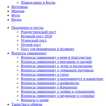
Православие в Китае
Интервью
Мнения
Фото
Видео
Праздники и посты
Рождественский пост
Великий пост 2026
Успенский пост
Петров пост
Пост для беременных и болящих
Вопросы священнику
Вопросы священнику о вере и благочестии
Вопросы священнику о венчании и свадьбе
Вопросы священнику о детях и воспитании
Вопросы священнику о домашних питомцах
Вопросы священнику о грехе
Вопросы священнику о коронавирусе и карантине
Вопросы священнику о конфликтах
Вопросы священнику о Крещении
Вопросы священнику о любви и отношениях
Вопросы священнику о медицине и здоровье
Вопросы о храме
Таинства и обряды