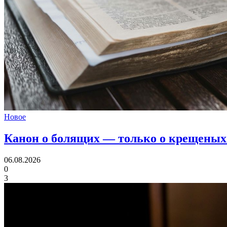
Новое
Канон о болящих
— только о крещеных
06.08.2026
0
3