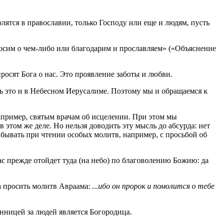
лятся в православии, только Господу или еще и людям, пусть
росим о чем-либо или благодарим и прославляем» («Объяснение
росят Бога о нас. Это проявление заботы и любви.
 это и в Небесном Иерусалиме. Поэтому мы и обращаемся к
апример, святым врачам об исцелении. При этом мы
 этом же деле. Но нельзя доводить эту мысль до абсурда: нет
забывать при чтении особых молитв, например, с просьбой об
нас прежде отойдет туда (на небо) по благоволению Божию: да
а просить молитв Авраама:
...ибо он пророк и помолится о тебе
нницей за людей является Богородица.