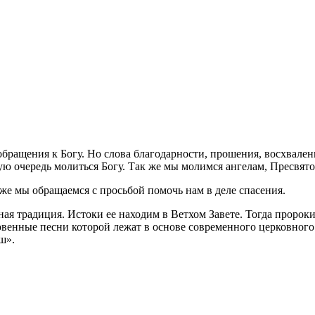
ращения к Богу. Но слова благодарности, прошения, восхваления
ую очередь молиться Богу. Так же мы молимся ангелам, Пресвят
же мы обращаемся с просьбой помочь нам в деле спасения.
ая традиция. Истоки ее находим в Ветхом Завете. Тогда пророки
енные песни которой лежат в основе современного церковного 
ш».