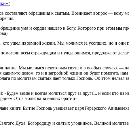
ики»?
ов составляют обращения к святым. Возникает вопрос — кому мо
оречия.
 обращение ума и сердца нашего к Богу, Которого при этом мы п
ова).
, кто ушел из земной жизни. Мы молимся за усопших, но и они п
 помогали всем страждущим и нуждающимся, продолжают делать
аклинание. Мы молимся некоторым святым в особых случаях — н
каким-то делом, то и в загробной жизни он будет помогать нам в
 блага по молитвам святых дает только Господь. Об этом нельзя 
«Будем везде и всегда молиться друг за друга... и если кто из 
сердием Отца молитва за наших братий».
 главе книги Бытие Господь увещевает царя Герарского Авимелех
вятого Духа, Богородицу и святых угодников. Великой молитве