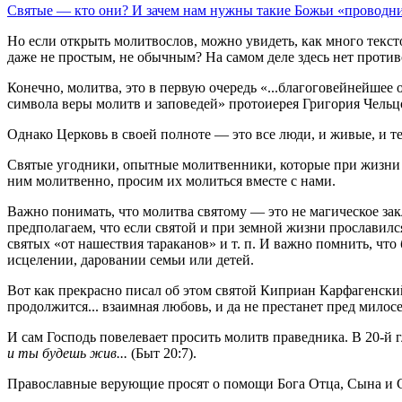
Святые — кто они?
И зачем нам нужны такие Божьи «проводн
Но если открыть молитвослов, можно увидеть, как много текст
даже не простым, не обычным? На самом деле здесь нет против
Конечно, молитва, это в первую очередь «...благоговейнейшее
символа веры молитв и заповедей» протоиерея Григория Чельц
Однако Церковь в своей полноте — это все люди, и живые, и те
Святые угодники, опытные молитвенники, которые при жизни
ним молитвенно, просим их молиться вместе с нами.
Важно понимать, что молитва святому — это не магическое з
предполагаем, что если святой и при земной жизни прославился 
святых «от нашествия тараканов» и т. п. И важно помнить, что
исцелении, даровании семьи или детей.
Вот как прекрасно писал об этом святой Киприан Карфагенский: 
продолжится... взаимная любовь, и да не престанет пред мило
И сам Господь повелевает просить молитв праведника. В 20-й
и ты будешь жив...
(Быт 20:7).
Православные верующие просят о помощи Бога Отца, Сына и С