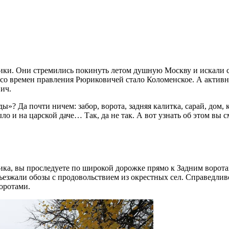
чники. Они стремились покинуть летом душную Москву и искали с
 со времен правления Рюриковичей стало Коломенское. А актив
ич.
ы»? Да почти ничем: забор, ворота, задняя калитка, сарай, дом, 
ло и на царской даче… Так, да не так. А вот узнать об этом вы
ика, вы проследуете по широкой дорожке прямо к Задним ворот
ъезжали обозы с продовольствием из окрестных сел. Справедливо
воротами.