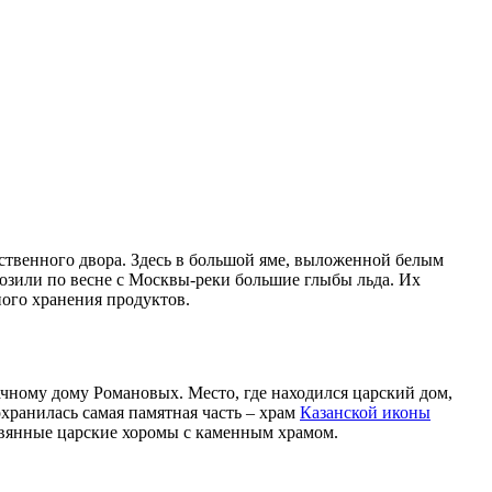
йственного двора. Здесь в большой яме, выложенной белым
озили по весне с Москвы-реки большие глыбы льда. Их
ного хранения продуктов.
чному дому Романовых. Место, где находился царский дом,
хранилась самая памятная часть – храм
Казанской иконы
ревянные царские хоромы с каменным храмом.