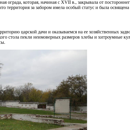
ная ограда, которая, начиная с XVII в., закрывала от посторонне
что территория за забором имела особый статус и была освящена
риторию царской дачи и оказываемся на ее хозяйственных задво
ского стола пекли неимоверных размеров хлебы и хитроумные ку
сы.