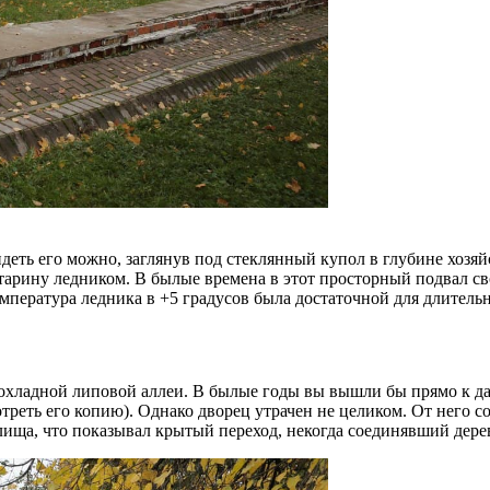
деть его можно, заглянув под стеклянный купол в глубине хозя
арину ледником. В былые времена в этот просторный подвал св
мпература ледника в +5 градусов была достаточной для длитель
охладной липовой аллеи. В былые годы вы вышли бы прямо к да
реть его копию). Однако дворец утрачен не целиком. От него со
жилища, что показывал крытый переход, некогда соединявший де