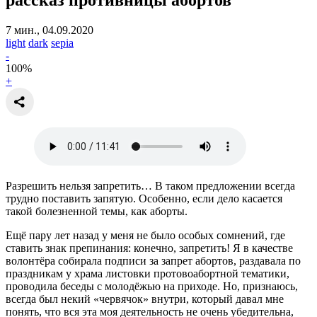
7 мин., 04.09.2020
light
dark
sepia
-
100
%
+
Разрешить нельзя запретить… В таком предложении всегда
трудно поставить запятую. Особенно, если дело касается
такой болезненной темы, как аборты.
Ещё пару лет назад у меня не было особых сомнений, где
ставить знак препинания: конечно, запретить! Я в качестве
волонтёра собирала подписи за запрет абортов, раздавала по
праздникам у храма листовки протовоабортной тематики,
проводила беседы с молодёжью на приходе. Но, признаюсь,
всегда был некий «червячок» внутри, который давал мне
понять, что вся эта моя деятельность не очень убедительна,