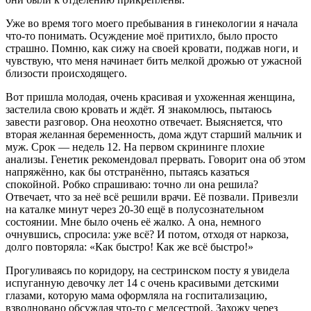
Уже во время того моего пребывания в гинекологии я начала
что-то понимать. Осуждение моё притихло, было просто
страшно. Помню, как сижу на своей кровати, поджав ноги, и
чувствую, что меня начинает бить мелкой дрожью от ужасной
близости происходящего.
Вот пришла молодая, очень красивая и ухоженная женщина,
застелила свою кровать и ждёт. Я знакомлюсь, пытаюсь
завести разговор. Она неохотно отвечает. Выясняется, что
вторая желанная беременность, дома ждут старший мальчик и
муж. Срок — недель 12. На первом скрининге плохие
анализы. Генетик рекомендовал прервать. Говорит она об этом
напряжённо, как бы отстранённо, пытаясь казаться
спокойной. Робко спрашиваю: точно ли она решила?
Отвечает, что за неё всё решили врачи. Её позвали. Привезли
на каталке минут через 20-30 ещё в полусознательном
состоянии. Мне было очень её жалко. А она, немного
очнувшись, спросила: уже всё? И потом, отходя от наркоза,
долго повторяла: «Как быстро! Как же всё быстро!»
Прогуливаясь по коридору, на сестринском посту я увидела
испуганную девочку лет 14 с очень красивыми детскими
глазами, которую мама оформляла на госпитализацию,
взволновано обсуждая что-то с медсестрой. Захожу через