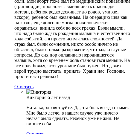
боли. Мой аборт тоже был по медицинским показаниям
(триплоидия, прогнозы - вынашивать опасно для
матери, ребенок редко доживает до родов, умирает
вскоре), ребенок был желанным. На операцию шла как
на казнь, еще долго не могла психологически
оправиться, винила себя во всех грехах. Были мысли,
что надо было ждать рождения малыша и естественного
хода событий, а я просто испугалась сложностей. Да,
страх был, были сомнения, никто особо ничего не
объяснял, было только раздражение, что задаю глупые
вопросы. До сих пор оплакиваю неродившегося
малыша, хотя со временем боль становиться меньше. На
все воля Божья, этот урок мне был нужен. Но даже с
верой трудно выстоять, принять. Храни нас, Господи,
прости нас грешных!
Ответить
Виктория
6 лет назад
Наталья, здравствуйте. Да, эта боль всегда с нами.
Мне было легче, в нашем случае уже ничего
нельзя было сделать. Ребенок уже не жил. Не
вините себя.
Ответить