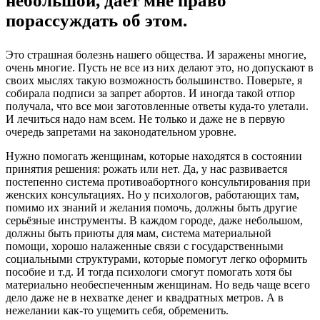
небольшой, даёт мне право
порассуждать об этом.
Это страшная болезнь нашего общества. И заражены многие,
очень многие. Пусть не все из них делают это, но допускают в
своих мыслях такую возможность большинство. Поверьте, я
собирала подписи за запрет абортов. И иногда такой отпор
получала, что все мои заготовленные ответы куда-то улетали.
И лечиться надо нам всем. Не только и даже не в первую
очередь запретами на законодательном уровне.
Нужно помогать женщинам, которые находятся в состоянии
принятия решения: рожать или нет. Да, у нас развивается
постепенно система противоабортного консультирования при
женских консультациях. Но у психологов, работающих там,
помимо их знаний и желания помочь, должны быть другие
серьёзные инструменты. В каждом городе, даже небольшом,
должны быть приюты для мам, система материальной
помощи, хорошо налаженные связи с государственными
социальными структурами, которые помогут легко оформить
пособие и т.д. И тогда психологи смогут помогать хотя бы
материально необеспеченным женщинам. Но ведь чаще всего
дело даже не в нехватке денег и квадратных метров. А в
нежелании как-то ущемить себя, обременить.