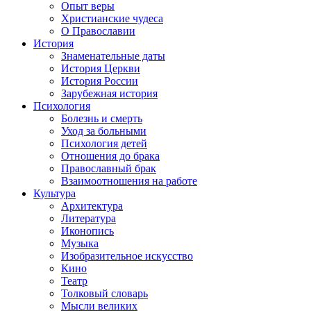
Опыт веры
Христианские чудеса
О Православии
История
Знаменательные даты
История Церкви
История России
Зарубежная история
Психология
Болезнь и смерть
Уход за больными
Психология детей
Отношения до брака
Православный брак
Взаимоотношения на работе
Культура
Архитектура
Литература
Иконопись
Музыка
Изобразительное искусство
Кино
Театр
Толковый словарь
Мысли великих