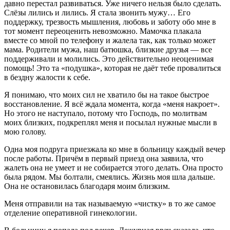
давно перестал развиваться. Уже ничего нельзя было сделать.
Слёзы лились и лились. Я стала звонить мужу… Его
поддержку, трезвость мышления, любовь и заботу обо мне в
тот момент переоценить невозможно. Мамочка плакала
вместе со мной по телефону и жалела так, как только может
мама. Родители мужа, наш батюшка, близкие друзья — все
поддерживали и молились. Это действительно неоценимая
помощь! Это та «подушка», которая не даёт тебе провалиться
в бездну жалости к себе.
Я понимаю, что моих сил не хватило бы на такое быстрое
восстановление. Я всё ждала момента, когда «меня накроет».
Но этого не наступало, потому что Господь, по молитвам
моих близких, подкреплял меня и посылал нужные мысли в
мою голову.
Одна моя подруга приезжала ко мне в больницу каждый вечер
после работы. Причём в первый приезд она заявила, что
жалеть она не умеет и не собирается этого делать. Она просто
была рядом. Мы болтали, смеялись. Жизнь моя шла дальше.
Она не остановилась благодаря моим близким.
Меня отправили на так называемую «чистку» в то же самое
отделение оперативной гинекологии.