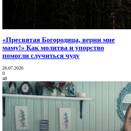
«Пресвятая Богородица, верни мне
маму!»
Как молитва и упорство
помогли случиться чуду
26.07.2026
0
48