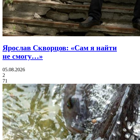
Ярослав Скворцов:
«Сам я найти
не смогу…»
05.08.2026
2
71