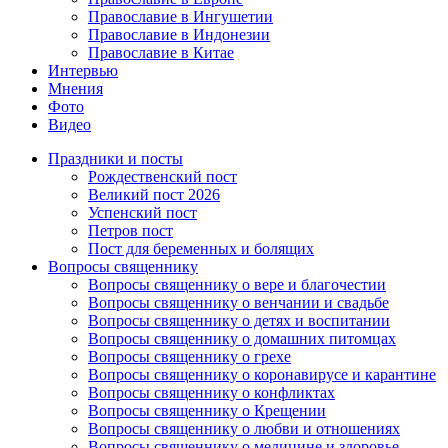
Православие в Ингушетии
Православие в Индонезии
Православие в Китае
Интервью
Мнения
Фото
Видео
Праздники и посты
Рождественский пост
Великий пост 2026
Успенский пост
Петров пост
Пост для беременных и болящих
Вопросы священнику
Вопросы священнику о вере и благочестии
Вопросы священнику о венчании и свадьбе
Вопросы священнику о детях и воспитании
Вопросы священнику о домашних питомцах
Вопросы священнику о грехе
Вопросы священнику о коронавирусе и карантине
Вопросы священнику о конфликтах
Вопросы священнику о Крещении
Вопросы священнику о любви и отношениях
Вопросы священнику о медицине и здоровье