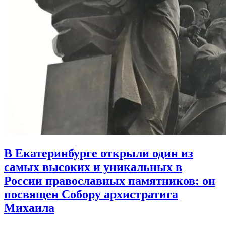
В Екатеринбурге открыли один из
самых высоких и уникальных в
России православных памятников:
он
посвящен Собору архистратига
Михаила