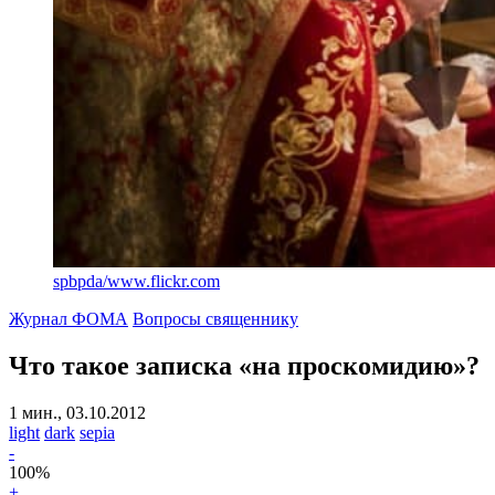
spbpda/www.flickr.com
Журнал ФОМА
Вопросы священнику
Что такое записка «на проскомидию»?
1 мин., 03.10.2012
light
dark
sepia
-
100
%
+