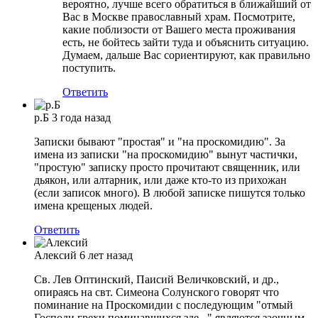
вероятно, лучше всего обратиться в ближайший от
Вас в Москве православный храм. Посмотрите,
какие поблизости от Вашего места проживания
есть, не бойтесь зайти туда и объяснить ситуацию.
Думаем, дальше Вас сориентируют, как правильно
поступить.
Ответить
р.Б
3 года назад
Записки бывают "простая" и "на проскомидию". За
имена из записки "на проскомидию" вынут частички,
"простую" записку просто прочитают священник, или
дьякон, или алтарник, или даже кто-то из прихожан
(если записок много). В любой записке пишутся только
имена крещеных людей.
Ответить
Алексий
6 лет назад
Св. Лев Оптинский, Паисий Величковский, и др.,
опираясь на свт. Симеона Солунского говорят что
поминание на Проскомидии с последующим "отмый
Господи грехи поминавшихся зде..." являются заочным