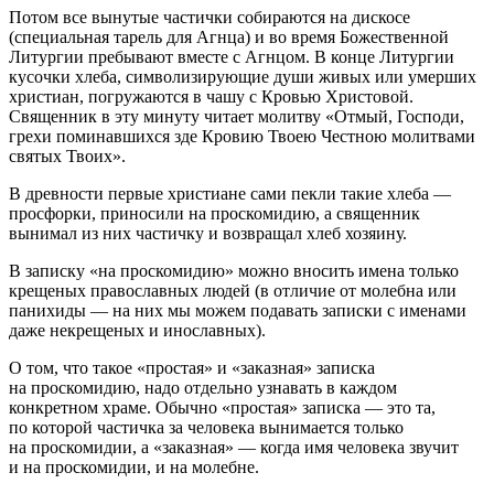
Потом все вынутые частички собираются на дискосе
(специальная тарель для Агнца) и во время Божественной
Литургии пребывают вместе с Агнцом. В конце Литургии
кусочки хлеба, символизирующие души живых или умерших
христиан, погружаются в чашу с Кровью Христовой.
Священник в эту минуту читает молитву «Отмый, Господи,
грехи поминавшихся зде Кровию Твоею Честною молитвами
святых Твоих».
В древности первые христиане сами пекли такие хлеба —
просфорки, приносили на проскомидию, а священник
вынимал из них частичку и возвращал хлеб хозяину.
В записку «на проскомидию» можно вносить имена только
крещеных православных людей (в отличие от молебна или
панихиды — на них мы можем подавать записки с именами
даже некрещеных и инославных).
О том, что такое «простая» и «заказная» записка
на проскомидию, надо отдельно узнавать в каждом
конкретном храме. Обычно «простая» записка — это та,
по которой частичка за человека вынимается только
на проскомидии, а «заказная» — когда имя человека звучит
и на проскомидии, и на молебне.