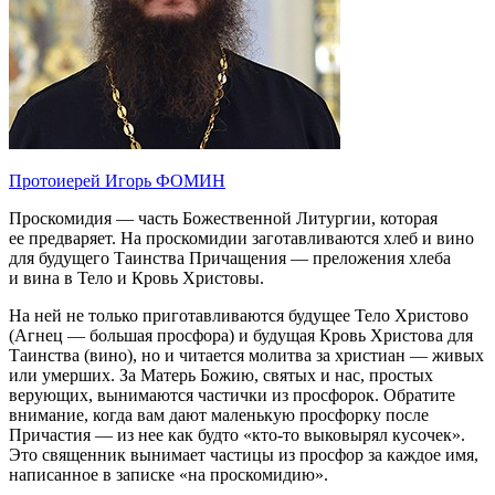
Протоиерей Игорь ФОМИН
Проскомидия — часть Божественной Литургии, которая
ее предваряет. На проскомидии заготавливаются хлеб и вино
для будущего Таинства Причащения — преложения хлеба
и вина в Тело и Кровь Христовы.
На ней не только приготавливаются будущее Тело Христово
(Агнец — большая просфора) и будущая Кровь Христова для
Таинства (вино), но и читается молитва за христиан — живых
или умерших. За Матерь Божию, святых и нас, простых
верующих, вынимаются частички из просфорок. Обратите
внимание, когда вам дают маленькую просфорку после
Причастия — из нее как будто «кто-то выковырял кусочек».
Это священник вынимает частицы из просфор за каждое имя,
написанное в записке «на проскомидию».