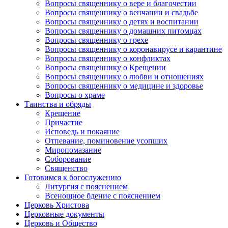
Вопросы священнику о вере и благочестии
Вопросы священнику о венчании и свадьбе
Вопросы священнику о детях и воспитании
Вопросы священнику о домашних питомцах
Вопросы священнику о грехе
Вопросы священнику о коронавирусе и карантине
Вопросы священнику о конфликтах
Вопросы священнику о Крещении
Вопросы священнику о любви и отношениях
Вопросы священнику о медицине и здоровье
Вопросы о храме
Таинства и обряды
Крещение
Причастие
Исповедь и покаяние
Отпевание, поминовение усопших
Миропомазание
Соборование
Священство
Готовимся к богослужению
Литургия с пояснением
Всенощное бдение с пояснением
Церковь Христова
Церковные документы
Церковь и Общество