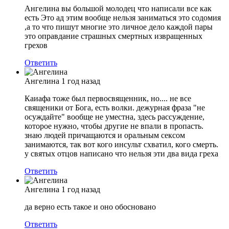
Ангелина вы большой молодец что написали все как
есть Это ад этим вообще нельзя заниматься это содомия
,а то что пишут многие это личное дело каждой пары
это оправдание страшных смертных извращенных
грехов
Ответить
Ангелина
1 год назад
Каиафа тоже был первосвященник, но.... не все
священики от Бога, есть волки. дежурная фраза "не
осуждайте" вообще не уместна, здесь рассуждение,
которое нужно, чтобы другие не впали в пропасть.
знаю людей причащаются и оральным сексом
занимаются, так вот кого инсульт схватил, кого смерть.
у святых отцов написано что нельзя эти два вида греха
Ответить
Ангелина
1 год назад
да верно есть такое и оно обосновано
Ответить