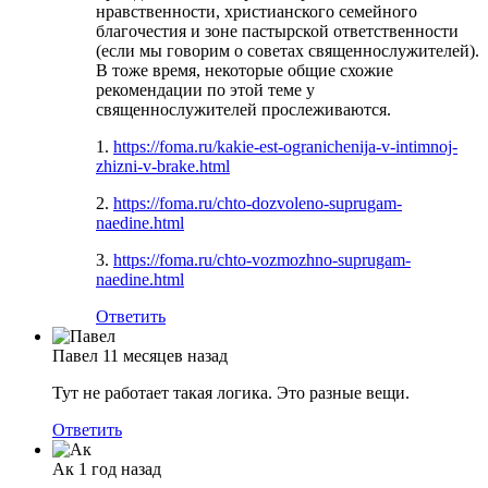
нравственности, христианского семейного
благочестия и зоне пастырской ответственности
(если мы говорим о советах священнослужителей).
В тоже время, некоторые общие схожие
рекомендации по этой теме у
священнослужителей прослеживаются.
1.
https://foma.ru/kakie-est-ogranichenija-v-intimnoj-
zhizni-v-brake.html
2.
https://foma.ru/chto-dozvoleno-suprugam-
naedine.html
3.
https://foma.ru/chto-vozmozhno-suprugam-
naedine.html
Ответить
Павел
11 месяцев назад
Тут не работает такая логика. Это разные вещи.
Ответить
Ак
1 год назад