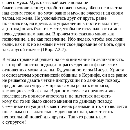
своего мужа. Муж оказывай жене должное
благорасположение; подобно и жена мужу. Жена не властна
над своим телом, но муж; равно и муж не властен над своим
телом, но жена. Не уклоняйтесь друг от друга, разве
по согласию, на время, для упражнения в посте и молитве,
а [потом] опять будьте вместе, чтобы не искушал вас сатана
невоздержанием вашим. Впрочем это сказано мною как
позволение, а не как повеление. Ибо желаю, чтобы все люди
были, как и я; но каждый имеет свое дарование от Бога, один
так, другой иначе» (1Кор. 7:2-7).
В этом отрывке обращает на себя внимание та деликатность,
с которой апостол подходит к рассуждению о физических
отношениях мужа и жены. Будучи апостолом Иисуса Христа
и основателем христианской общины в Коринфе, он все равно
не решается давать четкие инструкции по данному поводу,
предоставляя супругам право самим решать вопросы,
касающиеся сей сферы. В данном случае я предпочитаю
последовать примеру апостола и не пытаться навязать
кому бы то ни было своего мнения по данному поводу.
Семейные ситуации бывают очень разными и то, что является
полезным и назидательным для одних пар, может стать
непосильной ношей для других. Так что решать вам
с супругом!