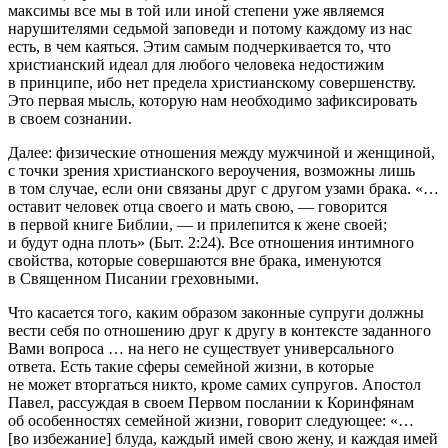
максимы все мы в той или иной степени уже являемся
нарушителями седьмой заповеди и потому каждому из нас
есть, в чем каяться. Этим самым подчеркивается то, что
христианский идеал для любого человека недостижим
в принципе, ибо нет предела христианскому совершенству.
Это первая мысль, которую нам необходимо зафиксировать
в своем сознании.
Далее: физические отношения между мужчиной и женщиной,
с точки зрения христианского вероучения, возможны лишь
в том случае, если они связаны друг с другом узами брака. «…
оставит человек отца своего и мать свою, — говорится
в первой книге Библии, — и прилепится к жене своей;
и будут одна плоть» (Быт. 2:24). Все отношения интимного
свойства, которые совершаются вне брака, именуются
в Священном Писании греховными.
Что касается того, каким образом законные супруги должны
вести себя по отношению друг к другу в контексте заданного
Вами вопроса … на него не существует универсального
ответа. Есть такие сферы семейной жизни, в которые
не может вторгаться никто, кроме самих супругов. Апостол
Павел, рассуждая в своем Первом послании к Коринфянам
об особенностях семейной жизни, говорит следующее: «…
[во избежание] блуда, каждый имей свою жену, и каждая имей