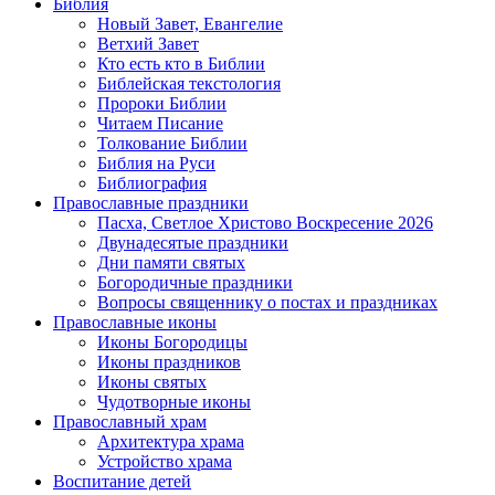
Библия
Новый Завет, Евангелие
Ветхий Завет
Кто есть кто в Библии
Библейская текстология
Пророки Библии
Читаем Писание
Толкование Библии
Библия на Руси
Библиография
Православные праздники
Пасха, Светлое Христово Воскресение 2026
Двунадесятые праздники
Дни памяти святых
Богородичные праздники
Вопросы священнику о постах и праздниках
Православные иконы
Иконы Богородицы
Иконы праздников
Иконы святых
Чудотворные иконы
Православный храм
Архитектура храма
Устройство храма
Воспитание детей