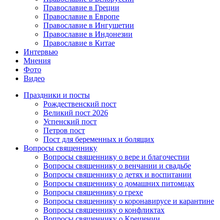
Православие в Греции
Православие в Европе
Православие в Ингушетии
Православие в Индонезии
Православие в Китае
Интервью
Мнения
Фото
Видео
Праздники и посты
Рождественский пост
Великий пост 2026
Успенский пост
Петров пост
Пост для беременных и болящих
Вопросы священнику
Вопросы священнику о вере и благочестии
Вопросы священнику о венчании и свадьбе
Вопросы священнику о детях и воспитании
Вопросы священнику о домашних питомцах
Вопросы священнику о грехе
Вопросы священнику о коронавирусе и карантине
Вопросы священнику о конфликтах
Вопросы священнику о Крещении