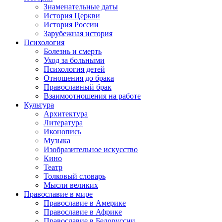
Знаменательные даты
История Церкви
История России
Зарубежная история
Психология
Болезнь и смерть
Уход за больными
Психология детей
Отношения до брака
Православный брак
Взаимоотношения на работе
Культура
Архитектура
Литература
Иконопись
Музыка
Изобразительное искусство
Кино
Театр
Толковый словарь
Мысли великих
Православие в мире
Православие в Америке
Православие в Африке
Православие в Белоруссии