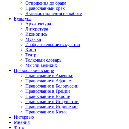
Отношения до брака
Православный брак
Взаимоотношения на работе
Культура
Архитектура
Литература
Иконопись
Музыка
Изобразительное искусство
Кино
Театр
Толковый словарь
Мысли великих
Православие в мире
Православие в Америке
Православие в Африке
Православие в Белоруссии
Православие в Греции
Православие в Европе
Православие в Ингушетии
Православие в Индонезии
Православие в Китае
Интервью
Мнения
Фото