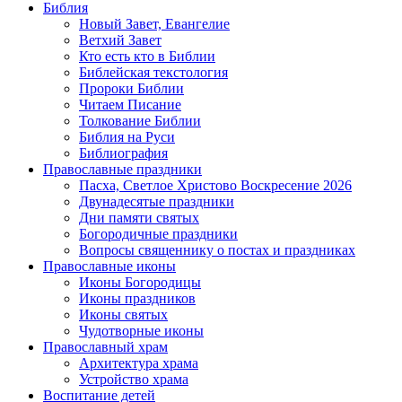
Библия
Новый Завет, Евангелие
Ветхий Завет
Кто есть кто в Библии
Библейская текстология
Пророки Библии
Читаем Писание
Толкование Библии
Библия на Руси
Библиография
Православные праздники
Пасха, Светлое Христово Воскресение 2026
Двунадесятые праздники
Дни памяти святых
Богородичные праздники
Вопросы священнику о постах и праздниках
Православные иконы
Иконы Богородицы
Иконы праздников
Иконы святых
Чудотворные иконы
Православный храм
Архитектура храма
Устройство храма
Воспитание детей