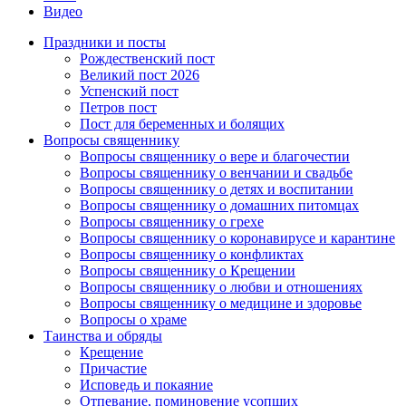
Видео
Праздники и посты
Рождественский пост
Великий пост 2026
Успенский пост
Петров пост
Пост для беременных и болящих
Вопросы священнику
Вопросы священнику о вере и благочестии
Вопросы священнику о венчании и свадьбе
Вопросы священнику о детях и воспитании
Вопросы священнику о домашних питомцах
Вопросы священнику о грехе
Вопросы священнику о коронавирусе и карантине
Вопросы священнику о конфликтах
Вопросы священнику о Крещении
Вопросы священнику о любви и отношениях
Вопросы священнику о медицине и здоровье
Вопросы о храме
Таинства и обряды
Крещение
Причастие
Исповедь и покаяние
Отпевание, поминовение усопших