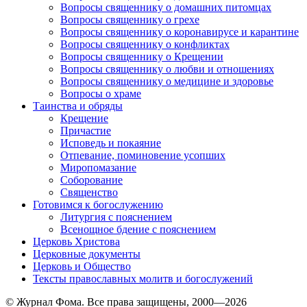
Вопросы священнику о домашних питомцах
Вопросы священнику о грехе
Вопросы священнику о коронавирусе и карантине
Вопросы священнику о конфликтах
Вопросы священнику о Крещении
Вопросы священнику о любви и отношениях
Вопросы священнику о медицине и здоровье
Вопросы о храме
Таинства и обряды
Крещение
Причастие
Исповедь и покаяние
Отпевание, поминовение усопших
Миропомазание
Соборование
Священство
Готовимся к богослужению
Литургия с пояснением
Всенощное бдение с пояснением
Церковь Христова
Церковные документы
Церковь и Общество
Тексты православных молитв и богослужений
© Журнал Фома. Все права защищены, 2000—2026