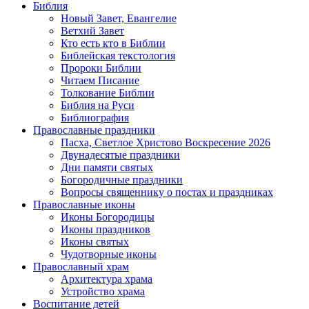
Библия
Новый Завет, Евангелие
Ветхий Завет
Кто есть кто в Библии
Библейская текстология
Пророки Библии
Читаем Писание
Толкование Библии
Библия на Руси
Библиография
Православные праздники
Пасха, Светлое Христово Воскресение 2026
Двунадесятые праздники
Дни памяти святых
Богородичные праздники
Вопросы священнику о постах и праздниках
Православные иконы
Иконы Богородицы
Иконы праздников
Иконы святых
Чудотворные иконы
Православный храм
Архитектура храма
Устройство храма
Воспитание детей