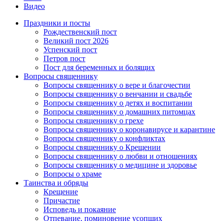
Видео
Праздники и посты
Рождественский пост
Великий пост 2026
Успенский пост
Петров пост
Пост для беременных и болящих
Вопросы священнику
Вопросы священнику о вере и благочестии
Вопросы священнику о венчании и свадьбе
Вопросы священнику о детях и воспитании
Вопросы священнику о домашних питомцах
Вопросы священнику о грехе
Вопросы священнику о коронавирусе и карантине
Вопросы священнику о конфликтах
Вопросы священнику о Крещении
Вопросы священнику о любви и отношениях
Вопросы священнику о медицине и здоровье
Вопросы о храме
Таинства и обряды
Крещение
Причастие
Исповедь и покаяние
Отпевание, поминовение усопших