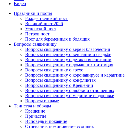
Видео
Праздники и посты
Рождественский пост
Великий пост 2026
Успенский пост
Петров пост
Пост для беременных и болящих
Вопросы священнику
Вопросы священнику о вере и благочестии
Вопросы священнику о венчании и свадьбе
Вопросы священнику о детях и воспитании
Вопросы священнику о домашних питомцах
Вопросы священнику о грехе
Вопросы священнику о коронавирусе и карантине
Вопросы священнику о конфликтах
Вопросы священнику о Крещении
Вопросы священнику о любви и отношениях
Вопросы священнику о медицине и здоровье
Вопросы о храме
Таинства и обряды
Крещение
Причастие
Исповедь и покаяние
Отпевание, поминовение усопших