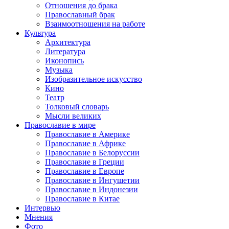
Отношения до брака
Православный брак
Взаимоотношения на работе
Культура
Архитектура
Литература
Иконопись
Музыка
Изобразительное искусство
Кино
Театр
Толковый словарь
Мысли великих
Православие в мире
Православие в Америке
Православие в Африке
Православие в Белоруссии
Православие в Греции
Православие в Европе
Православие в Ингушетии
Православие в Индонезии
Православие в Китае
Интервью
Мнения
Фото