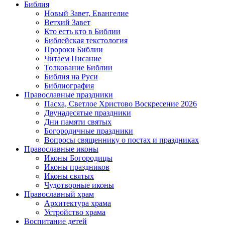
Библия
Новый Завет, Евангелие
Ветхий Завет
Кто есть кто в Библии
Библейская текстология
Пророки Библии
Читаем Писание
Толкование Библии
Библия на Руси
Библиография
Православные праздники
Пасха, Светлое Христово Воскресение 2026
Двунадесятые праздники
Дни памяти святых
Богородичные праздники
Вопросы священнику о постах и праздниках
Православные иконы
Иконы Богородицы
Иконы праздников
Иконы святых
Чудотворные иконы
Православный храм
Архитектура храма
Устройство храма
Воспитание детей