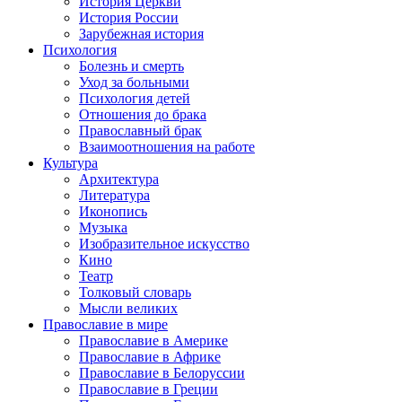
История Церкви
История России
Зарубежная история
Психология
Болезнь и смерть
Уход за больными
Психология детей
Отношения до брака
Православный брак
Взаимоотношения на работе
Культура
Архитектура
Литература
Иконопись
Музыка
Изобразительное искусство
Кино
Театр
Толковый словарь
Мысли великих
Православие в мире
Православие в Америке
Православие в Африке
Православие в Белоруссии
Православие в Греции