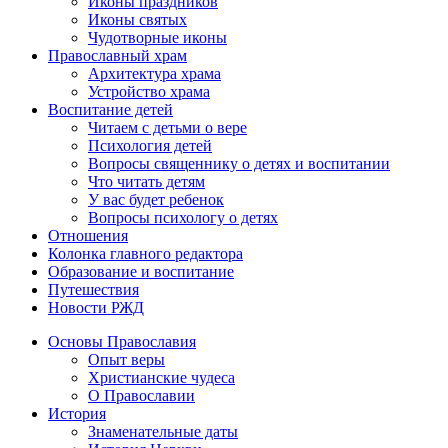
Иконы праздников
Иконы святых
Чудотворные иконы
Православный храм
Архитектура храма
Устройство храма
Воспитание детей
Читаем с детьми о вере
Психология детей
Вопросы священнику о детях и воспитании
Что читать детям
У вас будет ребенок
Вопросы психологу о детях
Отношения
Колонка главного редактора
Образование и воспитание
Путешествия
Новости РЖД
Основы Православия
Опыт веры
Христианские чудеса
О Православии
История
Знаменательные даты