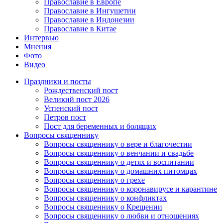
Православие в Европе
Православие в Ингушетии
Православие в Индонезии
Православие в Китае
Интервью
Мнения
Фото
Видео
Праздники и посты
Рождественский пост
Великий пост 2026
Успенский пост
Петров пост
Пост для беременных и болящих
Вопросы священнику
Вопросы священнику о вере и благочестии
Вопросы священнику о венчании и свадьбе
Вопросы священнику о детях и воспитании
Вопросы священнику о домашних питомцах
Вопросы священнику о грехе
Вопросы священнику о коронавирусе и карантине
Вопросы священнику о конфликтах
Вопросы священнику о Крещении
Вопросы священнику о любви и отношениях