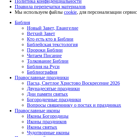
Политика конфиденциальности
Правила перепечатки материалов
Мы используем файлы
cookie
, для персонализации серви
Библия
Новый Завет, Евангелие
Ветхий Завет
Кто есть кто в Библии
Библейская текстология
Пророки Библии
Читаем Писание
Толкование Библии
Библия на Руси
Библиография
Православные праздники
Пасха, Светлое Христово Воскресение 2026
Двунадесятые праздники
Дни памяти святых
Богородичные праздники
Вопросы священнику о постах и праздниках
Православные иконы
Иконы Богородицы
Иконы праздников
Иконы святых
Чудотворные иконы