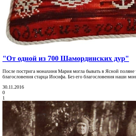
"От одной из 700 Шамординских дур"
После пострига монахиня Мария могла бывать в Ясной поляне т
благословения старца Иосифа. Без его благословения наши м
30.11.2016
0
1