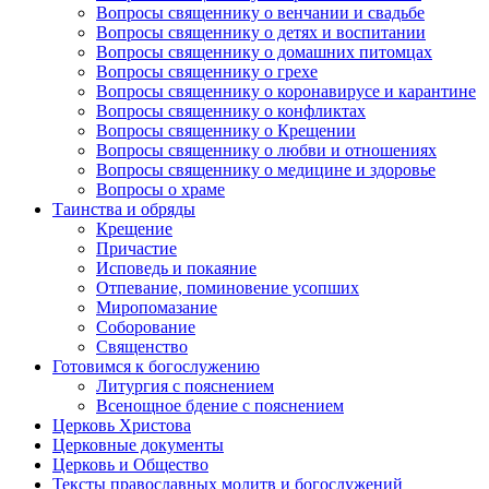
Вопросы священнику о венчании и свадьбе
Вопросы священнику о детях и воспитании
Вопросы священнику о домашних питомцах
Вопросы священнику о грехе
Вопросы священнику о коронавирусе и карантине
Вопросы священнику о конфликтах
Вопросы священнику о Крещении
Вопросы священнику о любви и отношениях
Вопросы священнику о медицине и здоровье
Вопросы о храме
Таинства и обряды
Крещение
Причастие
Исповедь и покаяние
Отпевание, поминовение усопших
Миропомазание
Соборование
Священство
Готовимся к богослужению
Литургия с пояснением
Всенощное бдение с пояснением
Церковь Христова
Церковные документы
Церковь и Общество
Тексты православных молитв и богослужений