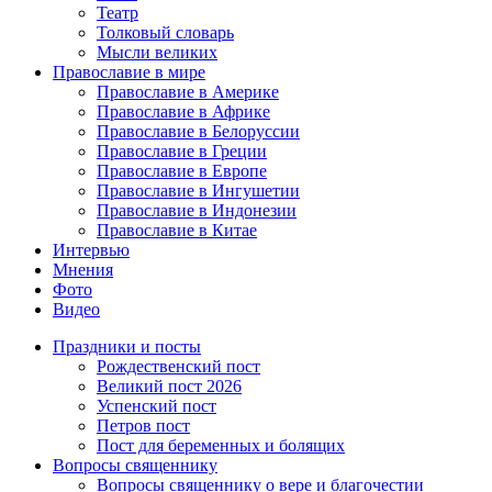
Театр
Толковый словарь
Мысли великих
Православие в мире
Православие в Америке
Православие в Африке
Православие в Белоруссии
Православие в Греции
Православие в Европе
Православие в Ингушетии
Православие в Индонезии
Православие в Китае
Интервью
Мнения
Фото
Видео
Праздники и посты
Рождественский пост
Великий пост 2026
Успенский пост
Петров пост
Пост для беременных и болящих
Вопросы священнику
Вопросы священнику о вере и благочестии