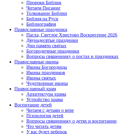
Пророки Библии
Читаем Писание
Толкование Библии
Библия на Руси
Библиография
Православные праздники
Пасха, Светлое Христово Воскресение 2026
Двунадесятые праздники
Дни памяти святых
Богородичные праздники
Вопросы священнику о постах и праздниках
Православные иконы
Иконы Богородицы
Иконы праздников
Иконы святых
Чудотворные иконы
Православный храм
Архитектура храма
Устройство храма
Воспитание детей
Читаем с детьми о вере
Психология детей
Вопросы священнику о детях и воспитании
Что читать детям
У вас будет ребенок