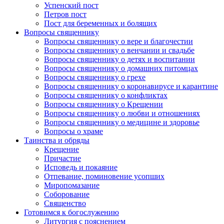
Успенский пост
Петров пост
Пост для беременных и болящих
Вопросы священнику
Вопросы священнику о вере и благочестии
Вопросы священнику о венчании и свадьбе
Вопросы священнику о детях и воспитании
Вопросы священнику о домашних питомцах
Вопросы священнику о грехе
Вопросы священнику о коронавирусе и карантине
Вопросы священнику о конфликтах
Вопросы священнику о Крещении
Вопросы священнику о любви и отношениях
Вопросы священнику о медицине и здоровье
Вопросы о храме
Таинства и обряды
Крещение
Причастие
Исповедь и покаяние
Отпевание, поминовение усопших
Миропомазание
Соборование
Священство
Готовимся к богослужению
Литургия с пояснением