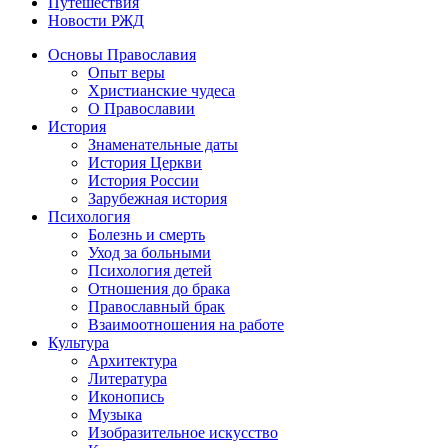
Путешествия
Новости РЖД
Основы Православия
Опыт веры
Христианские чудеса
О Православии
История
Знаменательные даты
История Церкви
История России
Зарубежная история
Психология
Болезнь и смерть
Уход за больными
Психология детей
Отношения до брака
Православный брак
Взаимоотношения на работе
Культура
Архитектура
Литература
Иконопись
Музыка
Изобразительное искусство