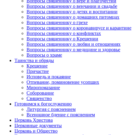
Вопросы священнику о вере и благочестии
Вопросы священнику о венчании и свадьбе
Вопросы священнику о детях и воспитании
Вопросы священнику о домашних питомцах
Вопросы священнику о грехе
Вопросы священнику о коронавирусе и карантине
Вопросы священнику о конфликтах
Вопросы священнику о Крещении
Вопросы священнику о любви и отношениях
Вопросы священнику о медицине и здоровье
Вопросы о храме
Таинства и обряды
Крещение
Причастие
Исповедь и покаяние
Отпевание, поминовение усопших
Миропомазание
Соборование
Священство
Готовимся к богослужению
Литургия с пояснением
Всенощное бдение с пояснением
Церковь Христова
Церковные документы
Церковь и Общество