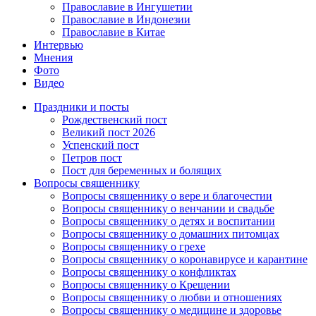
Православие в Ингушетии
Православие в Индонезии
Православие в Китае
Интервью
Мнения
Фото
Видео
Праздники и посты
Рождественский пост
Великий пост 2026
Успенский пост
Петров пост
Пост для беременных и болящих
Вопросы священнику
Вопросы священнику о вере и благочестии
Вопросы священнику о венчании и свадьбе
Вопросы священнику о детях и воспитании
Вопросы священнику о домашних питомцах
Вопросы священнику о грехе
Вопросы священнику о коронавирусе и карантине
Вопросы священнику о конфликтах
Вопросы священнику о Крещении
Вопросы священнику о любви и отношениях
Вопросы священнику о медицине и здоровье