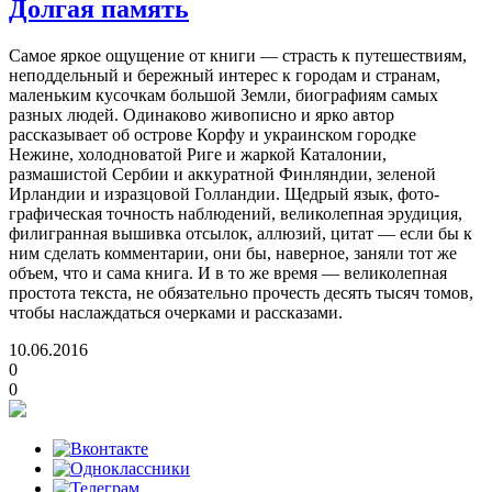
Долгая память
Самое яркое ощущение от книги — страсть к путешествиям,
неподдельный и бережный интерес к городам и странам,
маленьким кусочкам большой Земли, биографиям самых
разных людей. Одинаково живописно и ярко автор
рассказывает об острове Корфу и украинском городке
Нежине, холодноватой Риге и жаркой Каталонии,
размашистой Сербии и аккуратной Финляндии, зеленой
Ирландии и изразцовой Голландии. Щедрый язык, фото­
графическая точность наблюдений, великолепная эрудиция,
фили­гранная вышивка отсылок, аллюзий, цитат — если бы к
ним сделать комментарии, они бы, наверное, заняли тот же
объем, что и сама книга. И в то же время — великолепная
простота текста, не обязательно прочесть десять тысяч томов,
чтобы наслаждаться очерками и рассказами.
10.06.2016
0
0