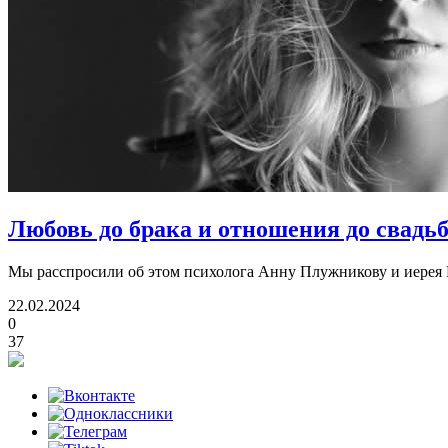
Любовь до брака и отношения до свадь
Мы расспросили об этом психолога Анну Плужникову и иерея
22.02.2024
0
37