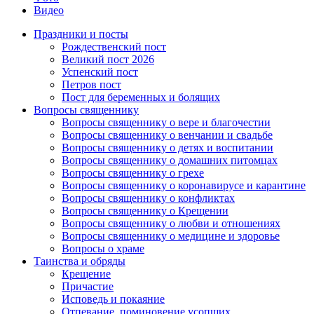
Видео
Праздники и посты
Рождественский пост
Великий пост 2026
Успенский пост
Петров пост
Пост для беременных и болящих
Вопросы священнику
Вопросы священнику о вере и благочестии
Вопросы священнику о венчании и свадьбе
Вопросы священнику о детях и воспитании
Вопросы священнику о домашних питомцах
Вопросы священнику о грехе
Вопросы священнику о коронавирусе и карантине
Вопросы священнику о конфликтах
Вопросы священнику о Крещении
Вопросы священнику о любви и отношениях
Вопросы священнику о медицине и здоровье
Вопросы о храме
Таинства и обряды
Крещение
Причастие
Исповедь и покаяние
Отпевание, поминовение усопших