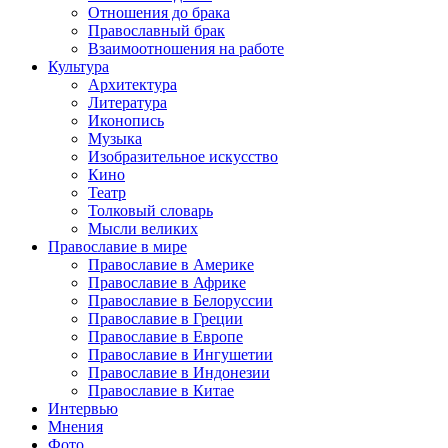
Отношения до брака
Православный брак
Взаимоотношения на работе
Культура
Архитектура
Литература
Иконопись
Музыка
Изобразительное искусство
Кино
Театр
Толковый словарь
Мысли великих
Православие в мире
Православие в Америке
Православие в Африке
Православие в Белоруссии
Православие в Греции
Православие в Европе
Православие в Ингушетии
Православие в Индонезии
Православие в Китае
Интервью
Мнения
Фото