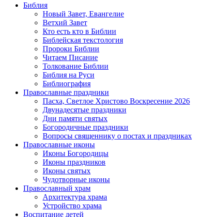
Библия
Новый Завет, Евангелие
Ветхий Завет
Кто есть кто в Библии
Библейская текстология
Пророки Библии
Читаем Писание
Толкование Библии
Библия на Руси
Библиография
Православные праздники
Пасха, Светлое Христово Воскресение 2026
Двунадесятые праздники
Дни памяти святых
Богородичные праздники
Вопросы священнику о постах и праздниках
Православные иконы
Иконы Богородицы
Иконы праздников
Иконы святых
Чудотворные иконы
Православный храм
Архитектура храма
Устройство храма
Воспитание детей