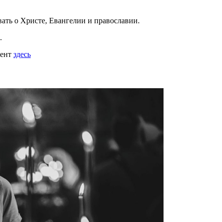
вать
о Христе, Евангелии и православии
.
.
мент
здесь