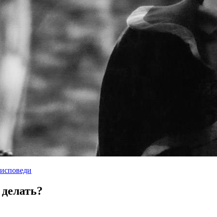
 исповеди
 делать?